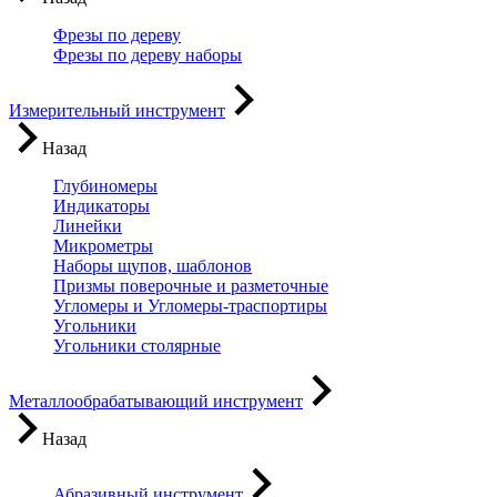
Фрезы по дереву
Фрезы по дереву наборы
Измерительный инструмент
Назад
Глубиномеры
Индикаторы
Линейки
Микрометры
Наборы щупов, шаблонов
Призмы поверочные и разметочные
Угломеры и Угломеры-траспортиры
Угольники
Угольники столярные
Металлообрабатывающий инструмент
Назад
Абразивный инструмент