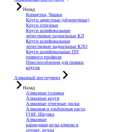
Назад
Корщетки, Чашки
Круги зачистные (обдирочные)
Круги отрезные
Круги шлифовальные
лепестковые радиальные КЛ
Круги шлифовальные
лепестковые радиальные КЛО
Круги шлифовальные ПП
прямого профиля
Приспособления для правки
кругов
Алмазный инструмент
Назад
Алмазные головки
Алмазные круги
Алмазные отрезные диски
Алмазная и эльборовая паста,
ГОИ, Шкурка
Алмазные
карандаши,иглы,алмазы в
оправе, резцы