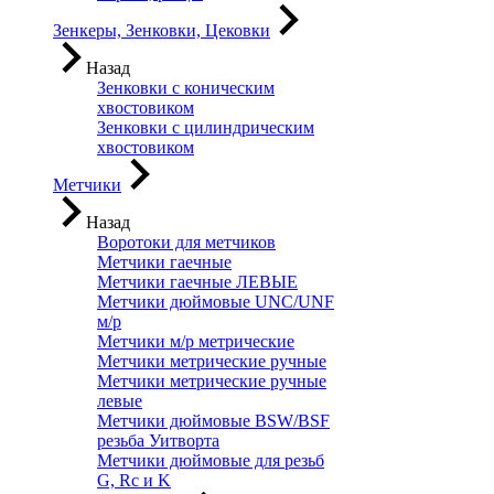
Зенкеры, Зенковки, Цековки
Назад
Зенковки с коническим
хвостовиком
Зенковки с цилиндрическим
хвостовиком
Метчики
Назад
Воротоки для метчиков
Метчики гаечные
Метчики гаечные ЛЕВЫЕ
Метчики дюймовые UNC/UNF
м/р
Метчики м/р метрические
Метчики метрические ручные
Метчики метрические ручные
левые
Метчики дюймовые BSW/BSF
резьба Уитворта
Метчики дюймовые для резьб
G, Rc и K