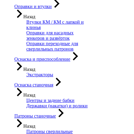
Оправки и втулки
Назад
Втулки КМ / КМ с лапкой и
клинья
Оправки для насадных
зенкеров и развёрток
Оправки переходные для
сверлильных патронов
Оснаска и приспособление
Назад
Экстракторы
Оснаска станочная
Назад
Центры и задние бабки
Державки (накатки) и ролики
Патроны станочные
Назад
Патроны сверлильные