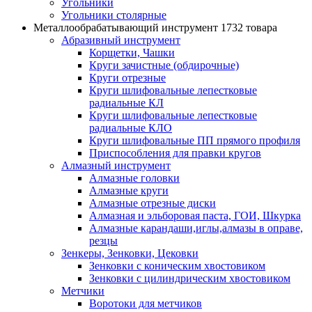
Угольники
Угольники столярные
Металлообрабатывающий инструмент
1732 товара
Абразивный инструмент
Корщетки, Чашки
Круги зачистные (обдирочные)
Круги отрезные
Круги шлифовальные лепестковые
радиальные КЛ
Круги шлифовальные лепестковые
радиальные КЛО
Круги шлифовальные ПП прямого профиля
Приспособления для правки кругов
Алмазный инструмент
Алмазные головки
Алмазные круги
Алмазные отрезные диски
Алмазная и эльборовая паста, ГОИ, Шкурка
Алмазные карандаши,иглы,алмазы в оправе,
резцы
Зенкеры, Зенковки, Цековки
Зенковки с коническим хвостовиком
Зенковки с цилиндрическим хвостовиком
Метчики
Воротоки для метчиков