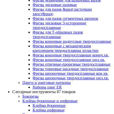
Фрезы червячные для шлицевых валов
Фрезы дисковые пазовые
Фрезы для пазов &quot;ласточкин
хвост&quot;
Фрезы для пазов сегментных шпонок
Фрезы дисковые 3-хсторонние
твердосплавные
Фрезы для Т-образных пазов
твердосплавные
Фрезы концевые радиусные твердосплавные
Фрезы концевые с механическим
креплением твердосплавны хпластин
Фрезы концевые твердосплавные конич.хв.
Фрезы концевые твердосплавные цил.хв.
Фрезы отрезные-прорезные твердосплавные
Фрезы торцевые насадные твердосплавные
Фрезы шпоночные твердосплавные кон.хв.
Фрезы шпоночные твердосплавные цил.хв.
Цанги и цанговые патроны
Наборы цанг ER
Слесарные инструменты
87 товаров
Бокорезы
Клейма буквенные и цифровые
Клейма буквенные
Клейма цифровые