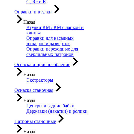
G, Rc и K
Оправки и втулки
Назад
Втулки КМ / КМ с лапкой и
клинья
Оправки для насадных
зенкеров и развёрток
Оправки переходные для
сверлильных патронов
Оснаска и приспособление
Назад
Экстракторы
Оснаска станочная
Назад
Центры и задние бабки
Державки (накатки) и ролики
Патроны станочные
Назад