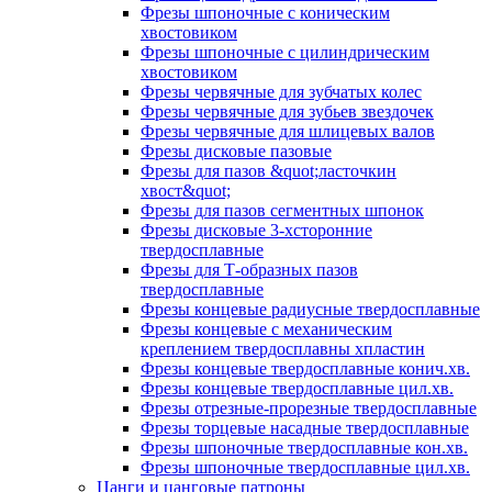
Фрезы шпоночные с коническим
хвостовиком
Фрезы шпоночные с цилиндрическим
хвостовиком
Фрезы червячные для зубчатых колес
Фрезы червячные для зубьев звездочек
Фрезы червячные для шлицевых валов
Фрезы дисковые пазовые
Фрезы для пазов &quot;ласточкин
хвост&quot;
Фрезы для пазов сегментных шпонок
Фрезы дисковые 3-хсторонние
твердосплавные
Фрезы для Т-образных пазов
твердосплавные
Фрезы концевые радиусные твердосплавные
Фрезы концевые с механическим
креплением твердосплавны хпластин
Фрезы концевые твердосплавные конич.хв.
Фрезы концевые твердосплавные цил.хв.
Фрезы отрезные-прорезные твердосплавные
Фрезы торцевые насадные твердосплавные
Фрезы шпоночные твердосплавные кон.хв.
Фрезы шпоночные твердосплавные цил.хв.
Цанги и цанговые патроны