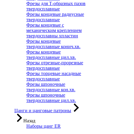
Фрезы для Т-образных пазов
твердосплавные
Фрезы концевые радиусные
твердосплавные
Фрезы концевые с
механическим креплением
твердосплавны хпластин
Фрезы концевые
твердосплавные конич.хв.
Фрезы концевые
твердосплавные цил.хв.
Фрезы отрезные-прорезные
твердосплавные
Фрезы торцевые насадные
твердосплавные
Фрезы шпоночные
твердосплавные кон.хв.
Фрезы шпоночные
твердосплавные цил.хв.
Цанги и цанговые патроны
Назад
Наборы цанг ER