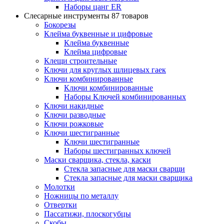
Наборы цанг ER
Слесарные инструменты
87 товаров
Бокорезы
Клейма буквенные и цифровые
Клейма буквенные
Клейма цифровые
Клещи строительные
Ключи для круглых шлицевых гаек
Ключи комбинированные
Ключи комбинированные
Наборы Ключей комбинированных
Ключи накидные
Ключи разводные
Ключи рожковые
Ключи шестигранные
Ключи шестигранные
Наборы шестигранных ключей
Маски сварщика, стекла, каски
Стекла запасные для маски сварщи
Стекла запасные для маски сварщика
Молотки
Ножницы по металлу
Отвертки
Пассатижи, плоскогубцы
Скобы