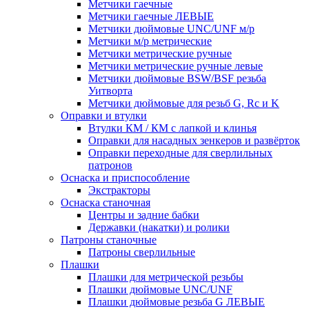
Метчики гаечные
Метчики гаечные ЛЕВЫЕ
Метчики дюймовые UNC/UNF м/р
Метчики м/р метрические
Метчики метрические ручные
Метчики метрические ручные левые
Метчики дюймовые BSW/BSF резьба
Уитворта
Метчики дюймовые для резьб G, Rc и K
Оправки и втулки
Втулки КМ / КМ с лапкой и клинья
Оправки для насадных зенкеров и развёрток
Оправки переходные для сверлильных
патронов
Оснаска и приспособление
Экстракторы
Оснаска станочная
Центры и задние бабки
Державки (накатки) и ролики
Патроны станочные
Патроны сверлильные
Плашки
Плашки для метрической резьбы
Плашки дюймовые UNC/UNF
Плашки дюймовые резьба G ЛЕВЫЕ