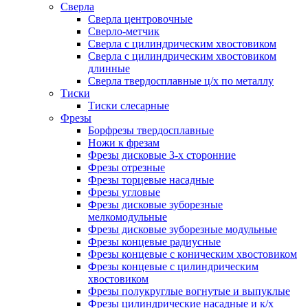
Сверла
Сверла центровочные
Сверло-метчик
Сверла с цилиндрическим хвостовиком
Сверла с цилиндрическим хвостовиком
длинные
Сверла твердосплавные ц/х по металлу
Тиски
Тиски слесарные
Фрезы
Борфрезы твердосплавные
Ножи к фрезам
Фрезы дисковые 3-х сторонние
Фрезы отрезные
Фрезы торцевые насадные
Фрезы угловые
Фрезы дисковые зуборезные
мелкомодульные
Фрезы дисковые зуборезные модульные
Фрезы концевые радиусные
Фрезы концевые с коническим хвостовиком
Фрезы концевые с цилиндрическим
хвостовиком
Фрезы полукруглые вогнутые и выпуклые
Фрезы цилиндрические насадные и к/х