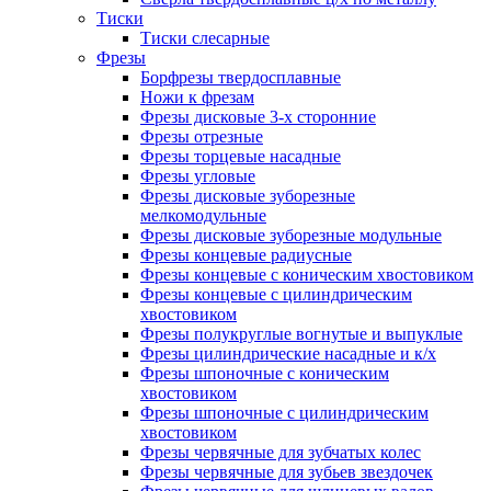
Тиски
Тиски слесарные
Фрезы
Борфрезы твердосплавные
Ножи к фрезам
Фрезы дисковые 3-х сторонние
Фрезы отрезные
Фрезы торцевые насадные
Фрезы угловые
Фрезы дисковые зуборезные
мелкомодульные
Фрезы дисковые зуборезные модульные
Фрезы концевые радиусные
Фрезы концевые с коническим хвостовиком
Фрезы концевые с цилиндрическим
хвостовиком
Фрезы полукруглые вогнутые и выпуклые
Фрезы цилиндрические насадные и к/х
Фрезы шпоночные с коническим
хвостовиком
Фрезы шпоночные с цилиндрическим
хвостовиком
Фрезы червячные для зубчатых колес
Фрезы червячные для зубьев звездочек