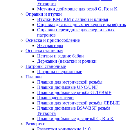
Уитворта
Метчики дюймовые для резьб G, Rc и K
Оправки и втулки
Втулки КМ / КМ с лапкой и клинья
Оправки для насадных зенкеров и развёрток
Оправки переходные для сверлильных
патронов
Оснаска и приспособление
Экстракторы
Оснаска станочная
Центры и задние бабки
Державки (накатки) и ролики
Патроны станочные
Патроны сверлильные
Плашки
Плашки для метрической резьбы
Плашки дюймовые UNC/UNF
Плашки дюймовые резьба G ЛЕВЫЕ
Плашкодержатели
Плашки для метрической резьбы ЛЕВЫЕ
Плашки дюймовые BSW/BSF резьба
Уитворта
Плашки дюймовые для резьб G, R и K
Развертки
Развертки конические 1:10