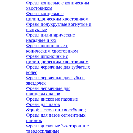
Фрезы концевые с коническим
хвостовиком
Фрезы концевые с
цилиндрическим хвостовиком
Фрезы полукруглые вогнутые и
выпуклые
Фрезы цилиндрические
насадные и к/х
Фрезы шпоночные с
коническим хвостовиком
Фрезы шпоночные с
цилиндрическим хвостовиком
Фрезы червячные для зубчатых
колес
Фрезы червячные для зубьев
звездочек
Фрезы червячные для
шлицевых валов
Фрезы дисковые пазовые
Фрезы для пазов
&quot;ласточкин хвост&quot;
Фрезы для пазов сегментных
шпонок
Фрезы дисковые 3-хсторонние
твердосплавные