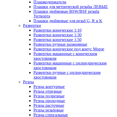
Плашкодержатели
Плашки для метрической резьбы ЛЕВЫЕ
Плашки дюймовые BSW/BSF резьба
Уитворта
Плашки дюймовые для резьб G, R и K
Развертки
Развертки конические 1:10
Развертки конические 1:30
Развертки конические 1:50
Развертки ручные разжимные
Развертки конические под конус Морзе
Развертки машинные с коническим
хвостовиком
Развертки машинные с цилиндрическим
хвостовиком
Развертки ручные с цилиндрическим
хвостовиком
Резцы
Резцы контурные
Резцы отрезные
Резцы подрезные
Резцы проходные
Резцы расточные
Резцы резьбовые
Резцы строгальные