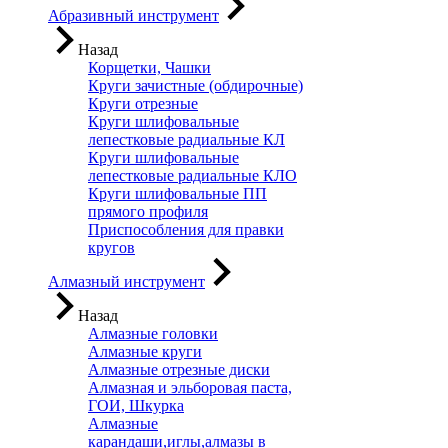
Абразивный инструмент
Назад
Корщетки, Чашки
Круги зачистные (обдирочные)
Круги отрезные
Круги шлифовальные
лепестковые радиальные КЛ
Круги шлифовальные
лепестковые радиальные КЛО
Круги шлифовальные ПП
прямого профиля
Приспособления для правки
кругов
Алмазный инструмент
Назад
Алмазные головки
Алмазные круги
Алмазные отрезные диски
Алмазная и эльборовая паста,
ГОИ, Шкурка
Алмазные
карандаши,иглы,алмазы в