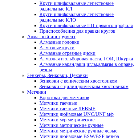
Круги шлифовальные лепестковые
радиальные КЛ
Круги шлифовальные лепестковые
радиальные КЛО
Круги шлифовальные ПП прямого профиля
Приспособления для правки кругов
Алмазный инструмент
Алмазные головки
Алмазные круги
Алмазные отрезные диски
Алмазная и эльборовая паста, ГОИ, Шкурка
Алмазные карандаши,иглы,алмазы в оправе,
резцы
Зенкеры, Зенковки, Цековки
Зенковки с коническим хвостовиком
Зенковки с цилиндрическим хвостовиком
Метчики
Воротоки для метчиков
Метчики гаечные
Метчики гаечные ЛЕВЫЕ
Метчики дюймовые UNC/UNF м/р
Метчики м/р метрические
Метчики метрические ручные
Метчики метрические ручные левые
Метчики дюймовые BSW/BSF резьба