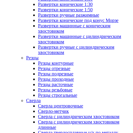
Развертки конические 1:30
Развертки конические 1:50
Развертки ручные разжимные
Развертки конические под конус Морзе
Развертки машинные с коническим
хвостовиком
Развертки машинные с цилиндрическим
хвостовиком
Развертки ручные с цилиндрическим
хвостовиком
Резцы
Резцы контурные
Резцы отрезные
Резцы подрезные
Резцы проходные
Резцы расточные
Резцы резьбовые
Резцы строгальные
Сверла
Сверла центровочные
Сверло-метчик
Сверла с цилиндрическим хвостовиком
Сверла с цилиндрическим хвостовиком
длинные
Сверла твердосплавные ц/х по металлу