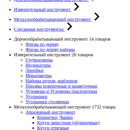
Измерительный инструмент
Металлообрабатывающий инструмент
Слесарные инструменты
Деревообрабатывающий инструмент
14 товаров
Фрезы по дереву
Фрезы по дереву наборы
Измерительный инструмент
26 товаров
Глубиномеры
Индикаторы
Линейки
Микрометры
Наборы щупов, шаблонов
Призмы поверочные и разметочные
Угломеры и Угломеры-траспортиры
Угольники
Угольники столярные
Металлообрабатывающий инструмент
1732 товара
Абразивный инструмент
Корщетки, Чашки
Круги зачистные (обдирочные)
Круги отрезные