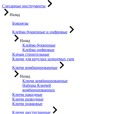
Слесарные инструменты
Назад
Бокорезы
Клейма буквенные и цифровые
Назад
Клейма буквенные
Клейма цифровые
Клещи строительные
Ключи для круглых шлицевых гаек
Ключи комбинированные
Назад
Ключи комбинированные
Наборы Ключей
комбинированных
Ключи накидные
Ключи разводные
Ключи рожковые
Ключи шестигранные