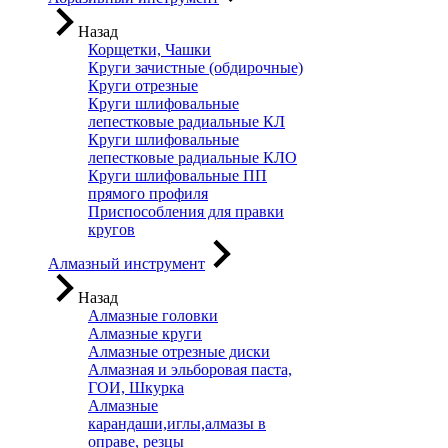
Назад
Корщетки, Чашки
Круги зачистные (обдирочные)
Круги отрезные
Круги шлифовальные
лепестковые радиальные КЛ
Круги шлифовальные
лепестковые радиальные КЛО
Круги шлифовальные ПП
прямого профиля
Приспособления для правки
кругов
Алмазный инструмент
Назад
Алмазные головки
Алмазные круги
Алмазные отрезные диски
Алмазная и эльборовая паста,
ГОИ, Шкурка
Алмазные
карандаши,иглы,алмазы в
оправе, резцы