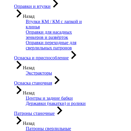
Оправки и втулки
Назад
Втулки КМ / КМ с лапкой и
клинья
Оправки для насадных
зенкеров и развёрток
Оправки переходные для
сверлильных патронов
Оснаска и приспособление
Назад
Экстракторы
Оснаска станочная
Назад
Центры и задние бабки
Державки (накатки) и ролики
Патроны станочные
Назад
Патроны сверлильные