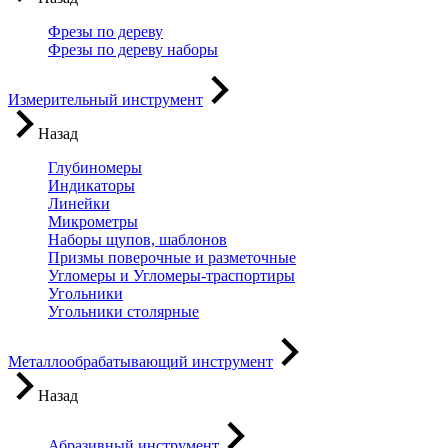
Фрезы по дереву
Фрезы по дереву наборы
Измерительный инструмент
Назад
Глубиномеры
Индикаторы
Линейки
Микрометры
Наборы щупов, шаблонов
Призмы поверочные и разметочные
Угломеры и Угломеры-траспортиры
Угольники
Угольники столярные
Металлообрабатывающий инструмент
Назад
Абразивный инструмент