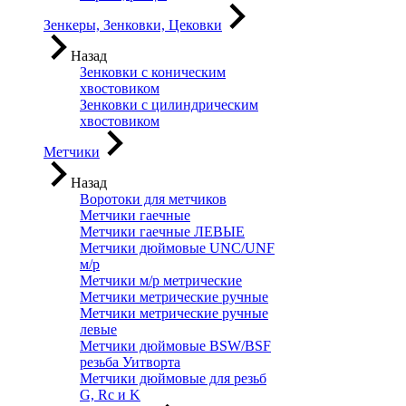
Зенкеры, Зенковки, Цековки
Назад
Зенковки с коническим
хвостовиком
Зенковки с цилиндрическим
хвостовиком
Метчики
Назад
Воротоки для метчиков
Метчики гаечные
Метчики гаечные ЛЕВЫЕ
Метчики дюймовые UNC/UNF
м/р
Метчики м/р метрические
Метчики метрические ручные
Метчики метрические ручные
левые
Метчики дюймовые BSW/BSF
резьба Уитворта
Метчики дюймовые для резьб
G, Rc и K