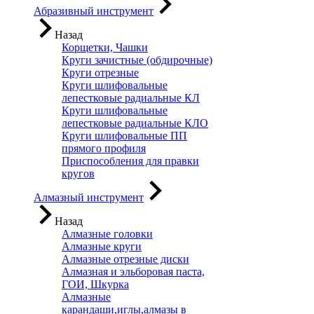
Абразивный инструмент
Назад
Корщетки, Чашки
Круги зачистные (обдирочные)
Круги отрезные
Круги шлифовальные
лепестковые радиальные КЛ
Круги шлифовальные
лепестковые радиальные КЛО
Круги шлифовальные ПП
прямого профиля
Приспособления для правки
кругов
Алмазный инструмент
Назад
Алмазные головки
Алмазные круги
Алмазные отрезные диски
Алмазная и эльборовая паста,
ГОИ, Шкурка
Алмазные
карандаши,иглы,алмазы в