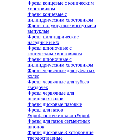
Фрезы концевые с коническим
хвостовиком
Фрезы концевые с
цилиндрическим хвостовиком
Фрезы полукруглые вогнутые и
выпуклые
Фрезы цилиндрические
насадные и к/х
Фрезы шпоночные с
коническим хвостовиком
Фрезы шпоночные с
цилиндрическим хвостовиком
Фрезы червячные для зубчатых
колес
Фрезы червячные для зубьев
звездочек
Фрезы червячные для
шлицевых валов
Фрезы дисковые пазовые
Фрезы для пазов
&quot;ласточкин хвост&quot;
Фрезы для пазов сегментных
шпонок
Фрезы дисковые 3-хсторонние
твердосплавные