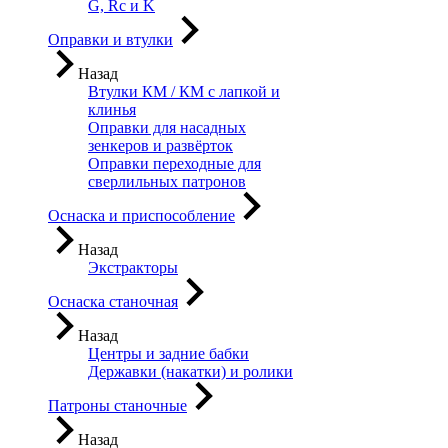
G, Rc и K
Оправки и втулки
Назад
Втулки КМ / КМ с лапкой и
клинья
Оправки для насадных
зенкеров и развёрток
Оправки переходные для
сверлильных патронов
Оснаска и приспособление
Назад
Экстракторы
Оснаска станочная
Назад
Центры и задние бабки
Державки (накатки) и ролики
Патроны станочные
Назад