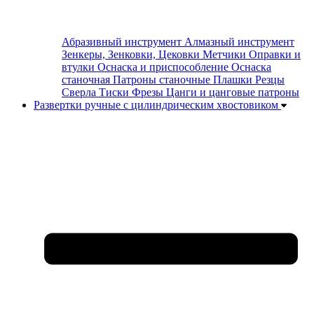
Абразивный инструмент
Алмазный инструмент
Зенкеры, Зенковки, Цековки
Метчики
Оправки и
втулки
Оснаска и приспособление
Оснаска
станочная
Патроны станочные
Плашки
Резцы
Сверла
Тиски
Фрезы
Цанги и цанговые патроны
Развертки ручные с цилиндрическим хвостовиком