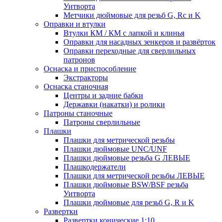
Уитворта
Метчики дюймовые для резьб G, Rc и K
Оправки и втулки
Втулки КМ / КМ с лапкой и клинья
Оправки для насадных зенкеров и развёрток
Оправки переходные для сверлильных
патронов
Оснаска и приспособление
Экстракторы
Оснаска станочная
Центры и задние бабки
Державки (накатки) и ролики
Патроны станочные
Патроны сверлильные
Плашки
Плашки для метрической резьбы
Плашки дюймовые UNC/UNF
Плашки дюймовые резьба G ЛЕВЫЕ
Плашкодержатели
Плашки для метрической резьбы ЛЕВЫЕ
Плашки дюймовые BSW/BSF резьба
Уитворта
Плашки дюймовые для резьб G, R и K
Развертки
Развертки конические 1:10