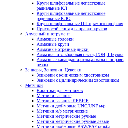
Круги шлифовальные лепестковые
радиальные КЛ
Круги шлифовальные лепестковые
радиальные КЛО
Круги шлифовальные ПП прямого профиля
Приспособления для правки кругов
Алмазный инструмент
Алмазные головки
Алмазные круги
Алмазные отрезные диски
Алмазная и эльборовая паста, ГОИ, Шкурка
Алмазные карандаши,иглы,алмазы в оправе,
резцы
Зенкеры, Зенковки, Цековки
Зенковки с коническим хвостовиком
Зенковки с цилиндрическим хвостовиком
Метчики
Воротоки для метчиков
Метчики гаечные
Метчики гаечные ЛЕВЫЕ
Метчики дюймовые UNC/UNF м/р
Метчики м/р метрические
Метчики метрические ручные
Метчики метрические ручные левые
Метчики дюймовые BSW/BSF резьба