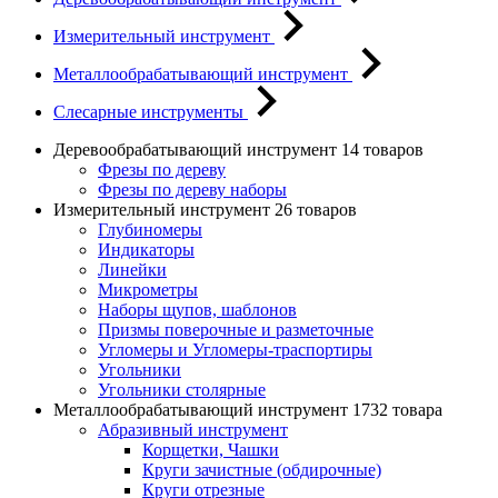
Измерительный инструмент
Металлообрабатывающий инструмент
Слесарные инструменты
Деревообрабатывающий инструмент
14 товаров
Фрезы по дереву
Фрезы по дереву наборы
Измерительный инструмент
26 товаров
Глубиномеры
Индикаторы
Линейки
Микрометры
Наборы щупов, шаблонов
Призмы поверочные и разметочные
Угломеры и Угломеры-траспортиры
Угольники
Угольники столярные
Металлообрабатывающий инструмент
1732 товара
Абразивный инструмент
Корщетки, Чашки
Круги зачистные (обдирочные)
Круги отрезные