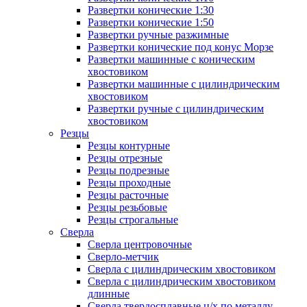
Развертки конические 1:30
Развертки конические 1:50
Развертки ручные разжимные
Развертки конические под конус Морзе
Развертки машинные с коническим
хвостовиком
Развертки машинные с цилиндрическим
хвостовиком
Развертки ручные с цилиндрическим
хвостовиком
Резцы
Резцы контурные
Резцы отрезные
Резцы подрезные
Резцы проходные
Резцы расточные
Резцы резьбовые
Резцы строгальные
Сверла
Сверла центровочные
Сверло-метчик
Сверла с цилиндрическим хвостовиком
Сверла с цилиндрическим хвостовиком
длинные
Сверла твердосплавные ц/х по металлу