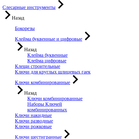
Слесарные инструменты
Назад
Бокорезы
Клейма буквенные и цифровые
Назад
Клейма буквенные
Клейма цифровые
Клещи строительные
Ключи для круглых шлицевых гаек
Ключи комбинированные
Назад
Ключи комбинированные
Наборы Ключей
комбинированных
Ключи накидные
Ключи разводные
Ключи рожковые
Ключи шестигранные