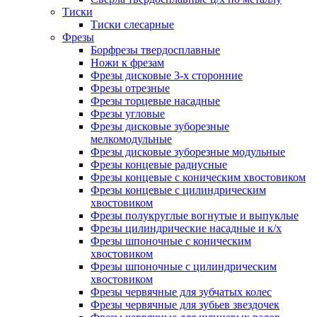
Тиски
Тиски слесарные
Фрезы
Борфрезы твердосплавные
Ножи к фрезам
Фрезы дисковые 3-х сторонние
Фрезы отрезные
Фрезы торцевые насадные
Фрезы угловые
Фрезы дисковые зуборезные
мелкомодульные
Фрезы дисковые зуборезные модульные
Фрезы концевые радиусные
Фрезы концевые с коническим хвостовиком
Фрезы концевые с цилиндрическим
хвостовиком
Фрезы полукруглые вогнутые и выпуклые
Фрезы цилиндрические насадные и к/х
Фрезы шпоночные с коническим
хвостовиком
Фрезы шпоночные с цилиндрическим
хвостовиком
Фрезы червячные для зубчатых колес
Фрезы червячные для зубьев звездочек