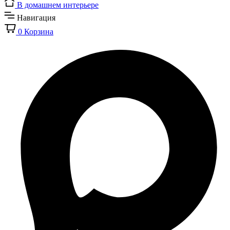
В домашнем интерьере
Навигация
0
Корзина