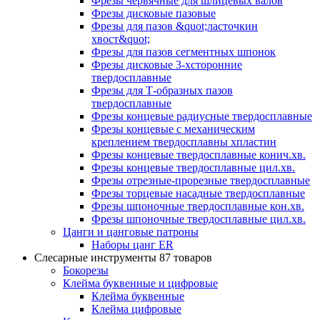
Фрезы червячные для шлицевых валов
Фрезы дисковые пазовые
Фрезы для пазов &quot;ласточкин
хвост&quot;
Фрезы для пазов сегментных шпонок
Фрезы дисковые 3-хсторонние
твердосплавные
Фрезы для Т-образных пазов
твердосплавные
Фрезы концевые радиусные твердосплавные
Фрезы концевые с механическим
креплением твердосплавны хпластин
Фрезы концевые твердосплавные конич.хв.
Фрезы концевые твердосплавные цил.хв.
Фрезы отрезные-прорезные твердосплавные
Фрезы торцевые насадные твердосплавные
Фрезы шпоночные твердосплавные кон.хв.
Фрезы шпоночные твердосплавные цил.хв.
Цанги и цанговые патроны
Наборы цанг ER
Слесарные инструменты
87 товаров
Бокорезы
Клейма буквенные и цифровые
Клейма буквенные
Клейма цифровые