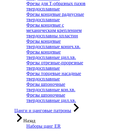
Фрезы для Т-образных пазов
твердосплавные
Фрезы концевые радиусные
твердосплавные
Фрезы концевые с
механическим креплением
твердосплавны хпластин
Фрезы концевые
твердосплавные конич.хв.
Фрезы концевые
твердосплавные цил.хв.
Фрезы отрезные-прорезные
твердосплавные
Фрезы торцевые насадные
твердосплавные
Фрезы шпоночные
твердосплавные кон.хв.
Фрезы шпоночные
твердосплавные цил.хв.
Цанги и цанговые патроны
Назад
Наборы цанг ER