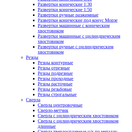
Развертки конические 1:30
Развертки конические 1:50
Развертки ручные разжимные
Развертки конические под конус Морзе
Развертки машинные с коническим
хвостовиком
Развертки машинные с цилиндрическим
хвостовиком
Развертки ручные с цилиндрическим
хвостовиком
Резцы
Резцы контурные
Резцы отрезные
Резцы подрезные
Резцы проходные
Резцы расточные
Резцы резьбовые
Резцы строгальные
Сверла
Сверла центровочные
Сверло-метчик
Сверла с цилиндрическим хвостовиком
Сверла с цилиндрическим хвостовиком
длинные
Сверла твердосплавные ц/х по металлу