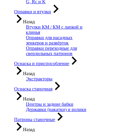
G, Rc и K
Оправки и втулки
Назад
Втулки КМ / КМ с лапкой и
клинья
Оправки для насадных
зенкеров и развёрток
Оправки переходные для
сверлильных патронов
Оснаска и приспособление
Назад
Экстракторы
Оснаска станочная
Назад
Центры и задние бабки
Державки (накатки) и ролики
Патроны станочные
Назад