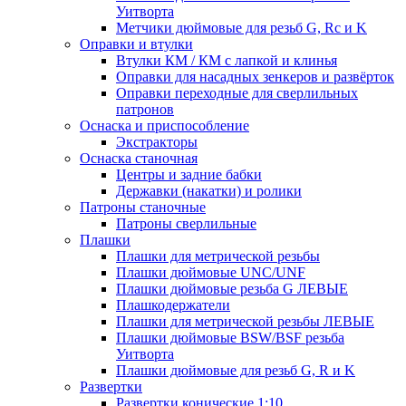
Уитворта
Метчики дюймовые для резьб G, Rc и K
Оправки и втулки
Втулки КМ / КМ с лапкой и клинья
Оправки для насадных зенкеров и развёрток
Оправки переходные для сверлильных
патронов
Оснаска и приспособление
Экстракторы
Оснаска станочная
Центры и задние бабки
Державки (накатки) и ролики
Патроны станочные
Патроны сверлильные
Плашки
Плашки для метрической резьбы
Плашки дюймовые UNC/UNF
Плашки дюймовые резьба G ЛЕВЫЕ
Плашкодержатели
Плашки для метрической резьбы ЛЕВЫЕ
Плашки дюймовые BSW/BSF резьба
Уитворта
Плашки дюймовые для резьб G, R и K
Развертки
Развертки конические 1:10