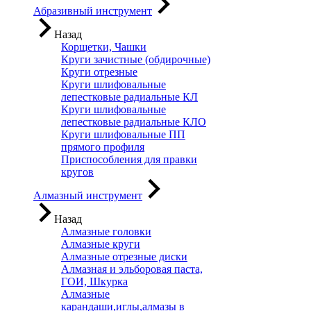
Абразивный инструмент
Назад
Корщетки, Чашки
Круги зачистные (обдирочные)
Круги отрезные
Круги шлифовальные
лепестковые радиальные КЛ
Круги шлифовальные
лепестковые радиальные КЛО
Круги шлифовальные ПП
прямого профиля
Приспособления для правки
кругов
Алмазный инструмент
Назад
Алмазные головки
Алмазные круги
Алмазные отрезные диски
Алмазная и эльборовая паста,
ГОИ, Шкурка
Алмазные
карандаши,иглы,алмазы в