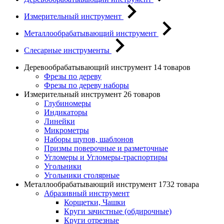
Измерительный инструмент
Металлообрабатывающий инструмент
Слесарные инструменты
Деревообрабатывающий инструмент
14 товаров
Фрезы по дереву
Фрезы по дереву наборы
Измерительный инструмент
26 товаров
Глубиномеры
Индикаторы
Линейки
Микрометры
Наборы щупов, шаблонов
Призмы поверочные и разметочные
Угломеры и Угломеры-траспортиры
Угольники
Угольники столярные
Металлообрабатывающий инструмент
1732 товара
Абразивный инструмент
Корщетки, Чашки
Круги зачистные (обдирочные)
Круги отрезные