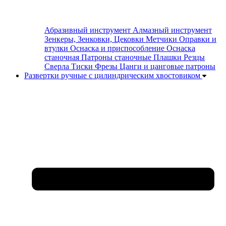
Абразивный инструмент
Алмазный инструмент
Зенкеры, Зенковки, Цековки
Метчики
Оправки и
втулки
Оснаска и приспособление
Оснаска
станочная
Патроны станочные
Плашки
Резцы
Сверла
Тиски
Фрезы
Цанги и цанговые патроны
Развертки ручные с цилиндрическим хвостовиком