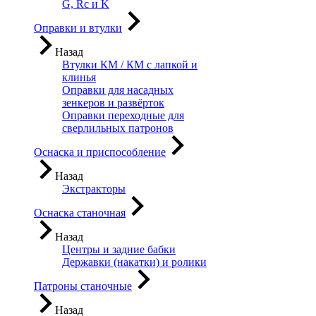
G, Rc и K
Оправки и втулки
Назад
Втулки КМ / КМ с лапкой и
клинья
Оправки для насадных
зенкеров и развёрток
Оправки переходные для
сверлильных патронов
Оснаска и приспособление
Назад
Экстракторы
Оснаска станочная
Назад
Центры и задние бабки
Державки (накатки) и ролики
Патроны станочные
Назад