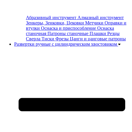
Абразивный инструмент
Алмазный инструмент
Зенкеры, Зенковки, Цековки
Метчики
Оправки и
втулки
Оснаска и приспособление
Оснаска
станочная
Патроны станочные
Плашки
Резцы
Сверла
Тиски
Фрезы
Цанги и цанговые патроны
Развертки ручные с цилиндрическим хвостовиком