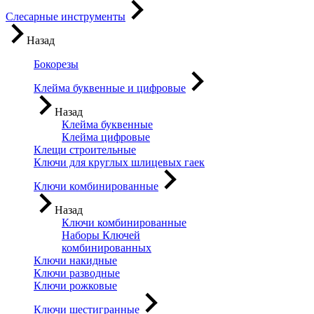
Слесарные инструменты
Назад
Бокорезы
Клейма буквенные и цифровые
Назад
Клейма буквенные
Клейма цифровые
Клещи строительные
Ключи для круглых шлицевых гаек
Ключи комбинированные
Назад
Ключи комбинированные
Наборы Ключей
комбинированных
Ключи накидные
Ключи разводные
Ключи рожковые
Ключи шестигранные