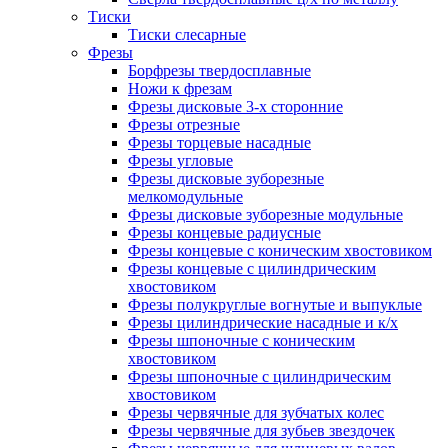
Тиски
Тиски слесарные
Фрезы
Борфрезы твердосплавные
Ножи к фрезам
Фрезы дисковые 3-х сторонние
Фрезы отрезные
Фрезы торцевые насадные
Фрезы угловые
Фрезы дисковые зуборезные
мелкомодульные
Фрезы дисковые зуборезные модульные
Фрезы концевые радиусные
Фрезы концевые с коническим хвостовиком
Фрезы концевые с цилиндрическим
хвостовиком
Фрезы полукруглые вогнутые и выпуклые
Фрезы цилиндрические насадные и к/х
Фрезы шпоночные с коническим
хвостовиком
Фрезы шпоночные с цилиндрическим
хвостовиком
Фрезы червячные для зубчатых колес
Фрезы червячные для зубьев звездочек