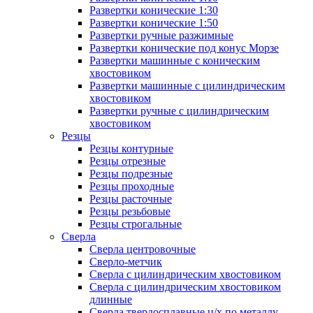
Развертки конические 1:30
Развертки конические 1:50
Развертки ручные разжимные
Развертки конические под конус Морзе
Развертки машинные с коническим
хвостовиком
Развертки машинные с цилиндрическим
хвостовиком
Развертки ручные с цилиндрическим
хвостовиком
Резцы
Резцы контурные
Резцы отрезные
Резцы подрезные
Резцы проходные
Резцы расточные
Резцы резьбовые
Резцы строгальные
Сверла
Сверла центровочные
Сверло-метчик
Сверла с цилиндрическим хвостовиком
Сверла с цилиндрическим хвостовиком
длинные
Сверла твердосплавные ц/х по металлу