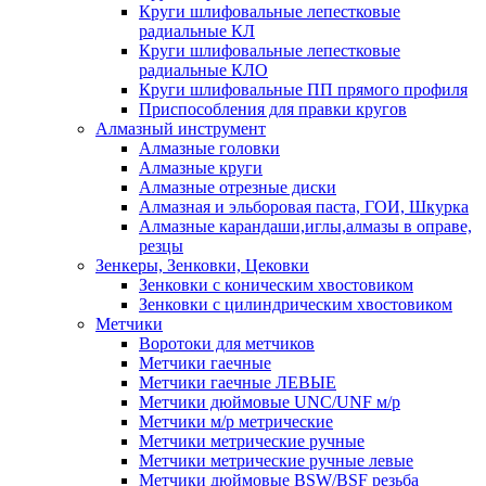
Круги шлифовальные лепестковые
радиальные КЛ
Круги шлифовальные лепестковые
радиальные КЛО
Круги шлифовальные ПП прямого профиля
Приспособления для правки кругов
Алмазный инструмент
Алмазные головки
Алмазные круги
Алмазные отрезные диски
Алмазная и эльборовая паста, ГОИ, Шкурка
Алмазные карандаши,иглы,алмазы в оправе,
резцы
Зенкеры, Зенковки, Цековки
Зенковки с коническим хвостовиком
Зенковки с цилиндрическим хвостовиком
Метчики
Воротоки для метчиков
Метчики гаечные
Метчики гаечные ЛЕВЫЕ
Метчики дюймовые UNC/UNF м/р
Метчики м/р метрические
Метчики метрические ручные
Метчики метрические ручные левые
Метчики дюймовые BSW/BSF резьба