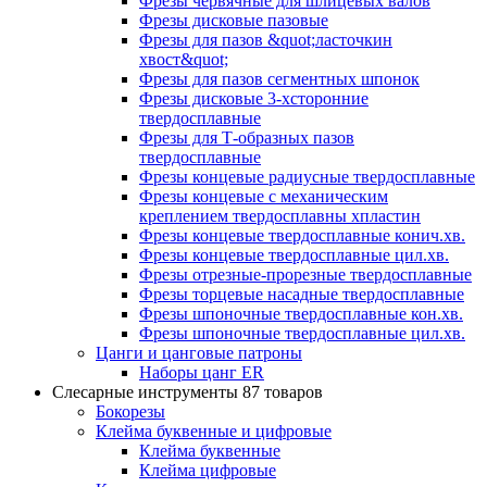
Фрезы червячные для шлицевых валов
Фрезы дисковые пазовые
Фрезы для пазов &quot;ласточкин
хвост&quot;
Фрезы для пазов сегментных шпонок
Фрезы дисковые 3-хсторонние
твердосплавные
Фрезы для Т-образных пазов
твердосплавные
Фрезы концевые радиусные твердосплавные
Фрезы концевые с механическим
креплением твердосплавны хпластин
Фрезы концевые твердосплавные конич.хв.
Фрезы концевые твердосплавные цил.хв.
Фрезы отрезные-прорезные твердосплавные
Фрезы торцевые насадные твердосплавные
Фрезы шпоночные твердосплавные кон.хв.
Фрезы шпоночные твердосплавные цил.хв.
Цанги и цанговые патроны
Наборы цанг ER
Слесарные инструменты
87 товаров
Бокорезы
Клейма буквенные и цифровые
Клейма буквенные
Клейма цифровые