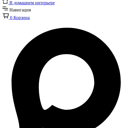
В домашнем интерьере
Навигация
0
Корзина