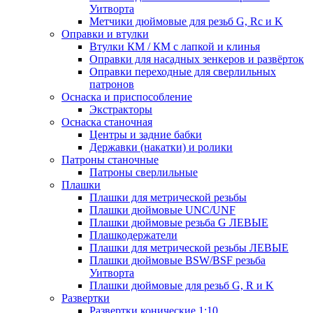
Уитворта
Метчики дюймовые для резьб G, Rc и K
Оправки и втулки
Втулки КМ / КМ с лапкой и клинья
Оправки для насадных зенкеров и развёрток
Оправки переходные для сверлильных
патронов
Оснаска и приспособление
Экстракторы
Оснаска станочная
Центры и задние бабки
Державки (накатки) и ролики
Патроны станочные
Патроны сверлильные
Плашки
Плашки для метрической резьбы
Плашки дюймовые UNC/UNF
Плашки дюймовые резьба G ЛЕВЫЕ
Плашкодержатели
Плашки для метрической резьбы ЛЕВЫЕ
Плашки дюймовые BSW/BSF резьба
Уитворта
Плашки дюймовые для резьб G, R и K
Развертки
Развертки конические 1:10