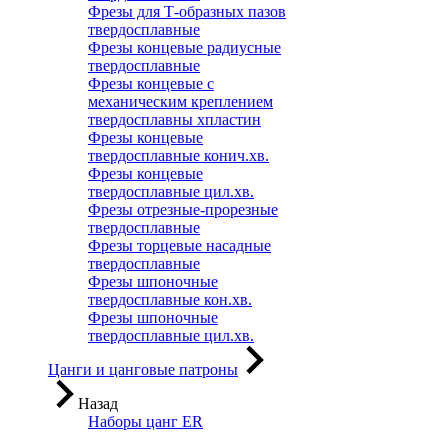
Фрезы для Т-образных пазов
твердосплавные
Фрезы концевые радиусные
твердосплавные
Фрезы концевые с
механическим креплением
твердосплавны хпластин
Фрезы концевые
твердосплавные конич.хв.
Фрезы концевые
твердосплавные цил.хв.
Фрезы отрезные-прорезные
твердосплавные
Фрезы торцевые насадные
твердосплавные
Фрезы шпоночные
твердосплавные кон.хв.
Фрезы шпоночные
твердосплавные цил.хв.
Цанги и цанговые патроны
Назад
Наборы цанг ER