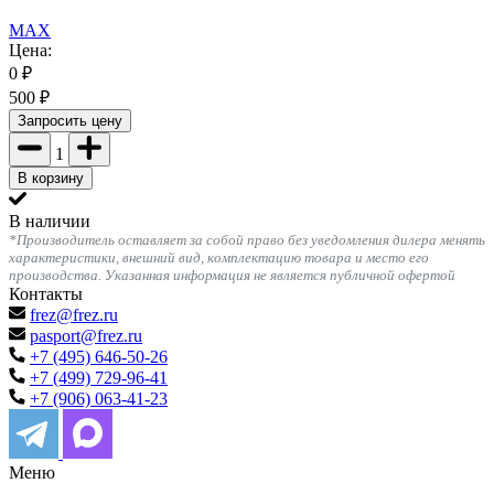
MAX
Цена:
0
₽
500
₽
Запросить цену
1
В корзину
В наличии
*Производитель оставляет за собой право без уведомления дилера менять
характеристики, внешний вид, комплектацию товара и место его
производства. Указанная информация не является публичной офертой
Контакты
frez@frez.ru
pasport@frez.ru
+7 (495) 646-50-26
+7 (499) 729-96-41
+7 (906) 063-41-23
Меню