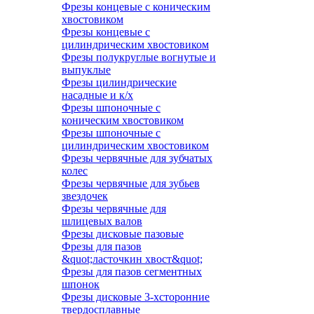
Фрезы концевые с коническим
хвостовиком
Фрезы концевые с
цилиндрическим хвостовиком
Фрезы полукруглые вогнутые и
выпуклые
Фрезы цилиндрические
насадные и к/х
Фрезы шпоночные с
коническим хвостовиком
Фрезы шпоночные с
цилиндрическим хвостовиком
Фрезы червячные для зубчатых
колес
Фрезы червячные для зубьев
звездочек
Фрезы червячные для
шлицевых валов
Фрезы дисковые пазовые
Фрезы для пазов
&quot;ласточкин хвост&quot;
Фрезы для пазов сегментных
шпонок
Фрезы дисковые 3-хсторонние
твердосплавные