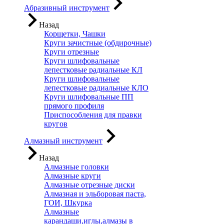
Абразивный инструмент
Назад
Корщетки, Чашки
Круги зачистные (обдирочные)
Круги отрезные
Круги шлифовальные
лепестковые радиальные КЛ
Круги шлифовальные
лепестковые радиальные КЛО
Круги шлифовальные ПП
прямого профиля
Приспособления для правки
кругов
Алмазный инструмент
Назад
Алмазные головки
Алмазные круги
Алмазные отрезные диски
Алмазная и эльборовая паста,
ГОИ, Шкурка
Алмазные
карандаши,иглы,алмазы в