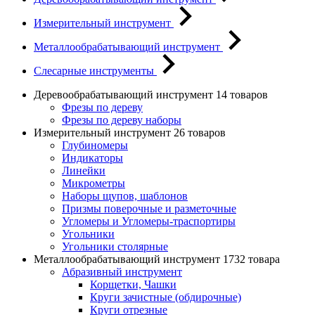
Измерительный инструмент
Металлообрабатывающий инструмент
Слесарные инструменты
Деревообрабатывающий инструмент
14 товаров
Фрезы по дереву
Фрезы по дереву наборы
Измерительный инструмент
26 товаров
Глубиномеры
Индикаторы
Линейки
Микрометры
Наборы щупов, шаблонов
Призмы поверочные и разметочные
Угломеры и Угломеры-траспортиры
Угольники
Угольники столярные
Металлообрабатывающий инструмент
1732 товара
Абразивный инструмент
Корщетки, Чашки
Круги зачистные (обдирочные)
Круги отрезные