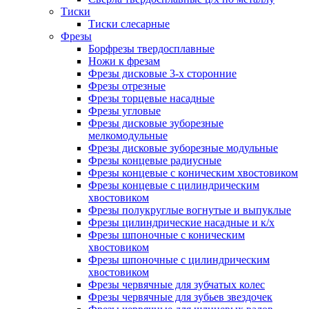
Тиски
Тиски слесарные
Фрезы
Борфрезы твердосплавные
Ножи к фрезам
Фрезы дисковые 3-х сторонние
Фрезы отрезные
Фрезы торцевые насадные
Фрезы угловые
Фрезы дисковые зуборезные
мелкомодульные
Фрезы дисковые зуборезные модульные
Фрезы концевые радиусные
Фрезы концевые с коническим хвостовиком
Фрезы концевые с цилиндрическим
хвостовиком
Фрезы полукруглые вогнутые и выпуклые
Фрезы цилиндрические насадные и к/х
Фрезы шпоночные с коническим
хвостовиком
Фрезы шпоночные с цилиндрическим
хвостовиком
Фрезы червячные для зубчатых колес
Фрезы червячные для зубьев звездочек