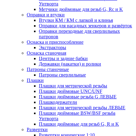
Уитворта
Метчики дюймовые для резьб G, Rc и K
Оправки и втулки
Втулки КМ / КМ с лапкой и клинья
Оправки для насадных зенкеров и развёрток
Оправки переходные для сверлильных
патронов
Оснаска и приспособление
Экстракторы
Оснаска станочная
Центры и задние бабки
Державки (накатки) и ролики
Патроны станочные
Патроны сверлильные
Плашки
Плашки для метрической резьбы
Плашки дюймовые UNC/UNF
Плашки дюймовые резьба G ЛЕВЫЕ
Плашкодержатели
Плашки для метрической резьбы ЛЕВЫЕ
Плашки дюймовые BSW/BSF резьба
Уитворта
Плашки дюймовые для резьб G, R и K
Развертки
Развертки конические 1:10