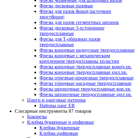
Фрезы червячные для шлицевых валов
Фрезы дисковые пазовые
Фрезы для пазов &quot;ласточкин
хвост&quot;
Фрезы для пазов сегментных шпонок
Фрезы дисковые 3-хсторонние
твердосплавные
Фрезы для Т-образных пазов
твердосплавные
Фрезы концевые радиусные твердосплавные
Фрезы концевые с механическим
креплением твердосплавны хпластин
Фрезы концевые твердосплавные конич.хв.
Фрезы концевые твердосплавные цил.хв.
Фрезы отрезные-прорезные твердосплавные
Фрезы торцевые насадные твердосплавные
Фрезы шпоночные твердосплавные кон.хв.
Фрезы шпоночные твердосплавные цил.хв.
Цанги и цанговые патроны
Наборы цанг ER
Слесарные инструменты
87 товаров
Бокорезы
Клейма буквенные и цифровые
Клейма буквенные
Клейма цифровые