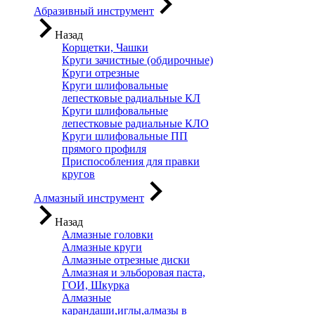
Абразивный инструмент
Назад
Корщетки, Чашки
Круги зачистные (обдирочные)
Круги отрезные
Круги шлифовальные
лепестковые радиальные КЛ
Круги шлифовальные
лепестковые радиальные КЛО
Круги шлифовальные ПП
прямого профиля
Приспособления для правки
кругов
Алмазный инструмент
Назад
Алмазные головки
Алмазные круги
Алмазные отрезные диски
Алмазная и эльборовая паста,
ГОИ, Шкурка
Алмазные
карандаши,иглы,алмазы в