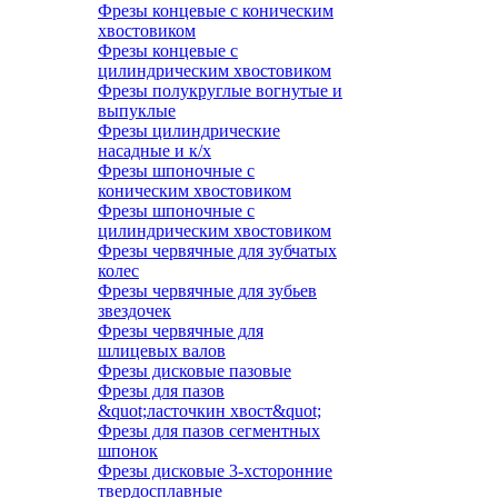
Фрезы концевые с коническим
хвостовиком
Фрезы концевые с
цилиндрическим хвостовиком
Фрезы полукруглые вогнутые и
выпуклые
Фрезы цилиндрические
насадные и к/х
Фрезы шпоночные с
коническим хвостовиком
Фрезы шпоночные с
цилиндрическим хвостовиком
Фрезы червячные для зубчатых
колес
Фрезы червячные для зубьев
звездочек
Фрезы червячные для
шлицевых валов
Фрезы дисковые пазовые
Фрезы для пазов
&quot;ласточкин хвост&quot;
Фрезы для пазов сегментных
шпонок
Фрезы дисковые 3-хсторонние
твердосплавные