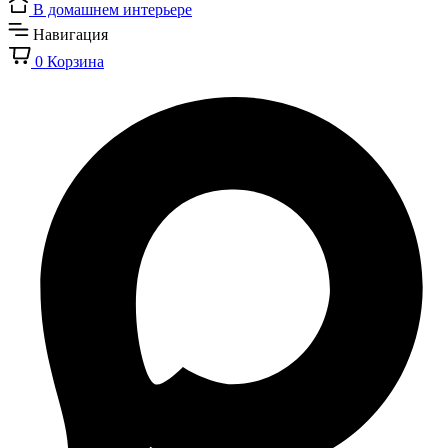
В домашнем интерьере
Навигация
0
Корзина