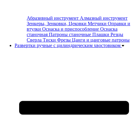
Абразивный инструмент
Алмазный инструмент
Зенкеры, Зенковки, Цековки
Метчики
Оправки и
втулки
Оснаска и приспособление
Оснаска
станочная
Патроны станочные
Плашки
Резцы
Сверла
Тиски
Фрезы
Цанги и цанговые патроны
Развертки ручные с цилиндрическим хвостовиком