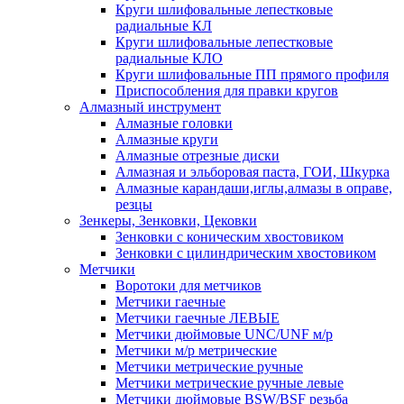
Круги шлифовальные лепестковые
радиальные КЛ
Круги шлифовальные лепестковые
радиальные КЛО
Круги шлифовальные ПП прямого профиля
Приспособления для правки кругов
Алмазный инструмент
Алмазные головки
Алмазные круги
Алмазные отрезные диски
Алмазная и эльборовая паста, ГОИ, Шкурка
Алмазные карандаши,иглы,алмазы в оправе,
резцы
Зенкеры, Зенковки, Цековки
Зенковки с коническим хвостовиком
Зенковки с цилиндрическим хвостовиком
Метчики
Воротоки для метчиков
Метчики гаечные
Метчики гаечные ЛЕВЫЕ
Метчики дюймовые UNC/UNF м/р
Метчики м/р метрические
Метчики метрические ручные
Метчики метрические ручные левые
Метчики дюймовые BSW/BSF резьба