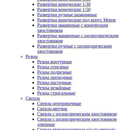
Развертки конические 1:30
Развертки конические 1:50
Развертки ручные разжимные
Развертки конические под конус Морзе
Развертки машинные с коническим
хвостовиком
Развертки машинные с цилиндрическим
хвостовиком
Развертки ручные с цилиндрическим
хвостовиком
Резцы
Резцы контурные
Резцы отрезные
Резцы подрезные
Резцы проходные
Резцы расточные
Резцы резьбовые
Резцы строгальные
Сверла
Сверла центровочные
Сверло-метчик
Сверла с цилиндрическим хвостовиком
Сверла с цилиндрическим хвостовиком
длинные
Сверла твердосплавные ц/х по металлу