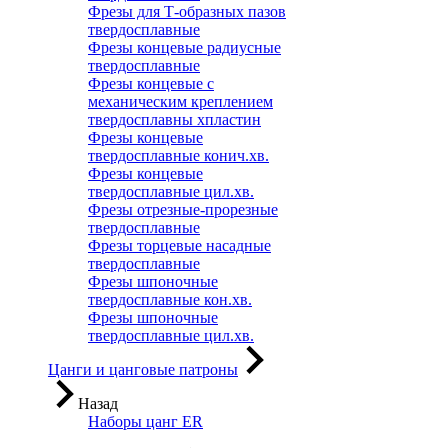
Фрезы для Т-образных пазов
твердосплавные
Фрезы концевые радиусные
твердосплавные
Фрезы концевые с
механическим креплением
твердосплавны хпластин
Фрезы концевые
твердосплавные конич.хв.
Фрезы концевые
твердосплавные цил.хв.
Фрезы отрезные-прорезные
твердосплавные
Фрезы торцевые насадные
твердосплавные
Фрезы шпоночные
твердосплавные кон.хв.
Фрезы шпоночные
твердосплавные цил.хв.
Цанги и цанговые патроны
Назад
Наборы цанг ER