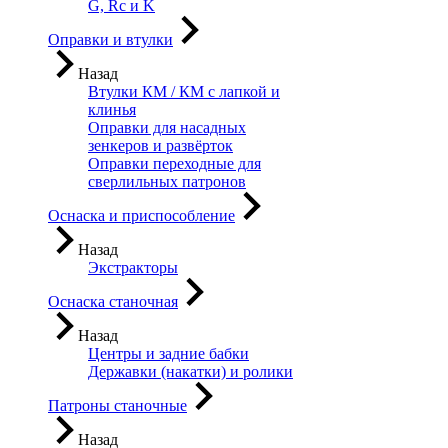
G, Rc и K
Оправки и втулки
Назад
Втулки КМ / КМ с лапкой и
клинья
Оправки для насадных
зенкеров и развёрток
Оправки переходные для
сверлильных патронов
Оснаска и приспособление
Назад
Экстракторы
Оснаска станочная
Назад
Центры и задние бабки
Державки (накатки) и ролики
Патроны станочные
Назад