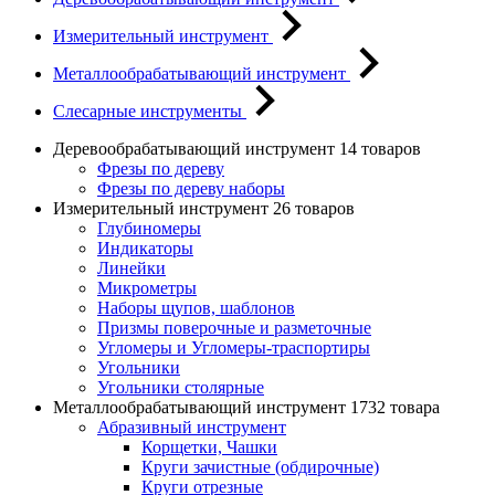
Измерительный инструмент
Металлообрабатывающий инструмент
Слесарные инструменты
Деревообрабатывающий инструмент
14 товаров
Фрезы по дереву
Фрезы по дереву наборы
Измерительный инструмент
26 товаров
Глубиномеры
Индикаторы
Линейки
Микрометры
Наборы щупов, шаблонов
Призмы поверочные и разметочные
Угломеры и Угломеры-траспортиры
Угольники
Угольники столярные
Металлообрабатывающий инструмент
1732 товара
Абразивный инструмент
Корщетки, Чашки
Круги зачистные (обдирочные)
Круги отрезные