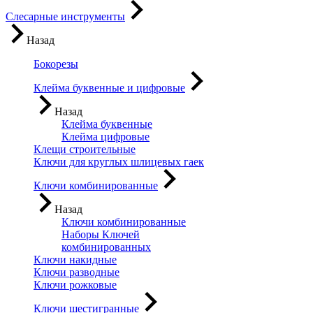
Слесарные инструменты
Назад
Бокорезы
Клейма буквенные и цифровые
Назад
Клейма буквенные
Клейма цифровые
Клещи строительные
Ключи для круглых шлицевых гаек
Ключи комбинированные
Назад
Ключи комбинированные
Наборы Ключей
комбинированных
Ключи накидные
Ключи разводные
Ключи рожковые
Ключи шестигранные