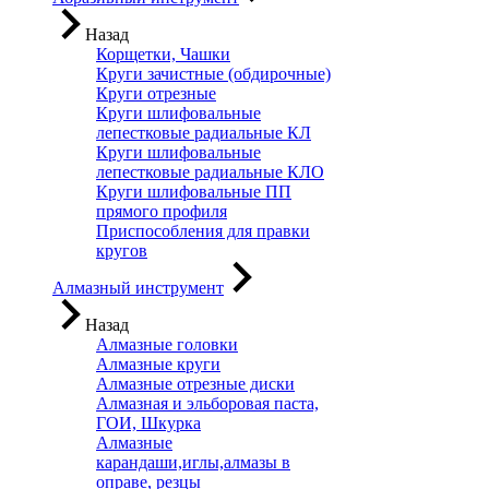
Назад
Корщетки, Чашки
Круги зачистные (обдирочные)
Круги отрезные
Круги шлифовальные
лепестковые радиальные КЛ
Круги шлифовальные
лепестковые радиальные КЛО
Круги шлифовальные ПП
прямого профиля
Приспособления для правки
кругов
Алмазный инструмент
Назад
Алмазные головки
Алмазные круги
Алмазные отрезные диски
Алмазная и эльборовая паста,
ГОИ, Шкурка
Алмазные
карандаши,иглы,алмазы в
оправе, резцы