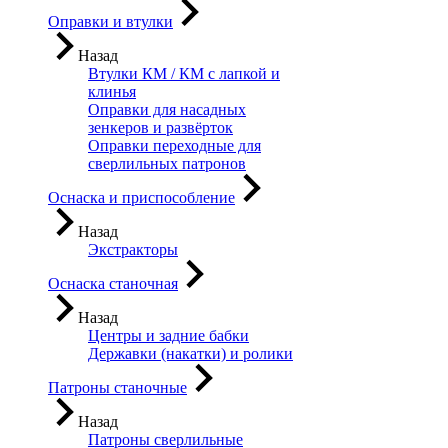
Оправки и втулки
Назад
Втулки КМ / КМ с лапкой и
клинья
Оправки для насадных
зенкеров и развёрток
Оправки переходные для
сверлильных патронов
Оснаска и приспособление
Назад
Экстракторы
Оснаска станочная
Назад
Центры и задние бабки
Державки (накатки) и ролики
Патроны станочные
Назад
Патроны сверлильные