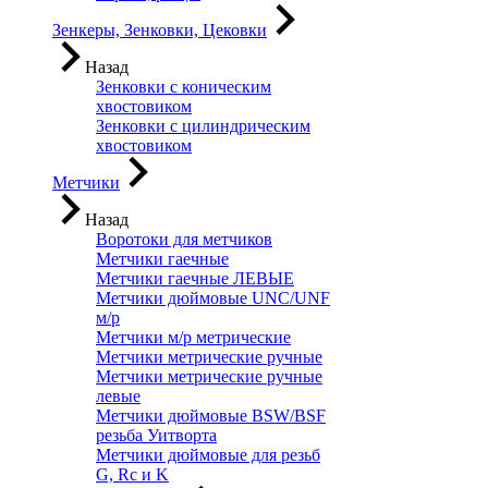
Зенкеры, Зенковки, Цековки
Назад
Зенковки с коническим
хвостовиком
Зенковки с цилиндрическим
хвостовиком
Метчики
Назад
Воротоки для метчиков
Метчики гаечные
Метчики гаечные ЛЕВЫЕ
Метчики дюймовые UNC/UNF
м/р
Метчики м/р метрические
Метчики метрические ручные
Метчики метрические ручные
левые
Метчики дюймовые BSW/BSF
резьба Уитворта
Метчики дюймовые для резьб
G, Rc и K