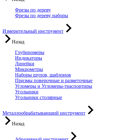
Фрезы по дереву
Фрезы по дереву наборы
Измерительный инструмент
Назад
Глубиномеры
Индикаторы
Линейки
Микрометры
Наборы щупов, шаблонов
Призмы поверочные и разметочные
Угломеры и Угломеры-траспортиры
Угольники
Угольники столярные
Металлообрабатывающий инструмент
Назад
Абразивный инструмент