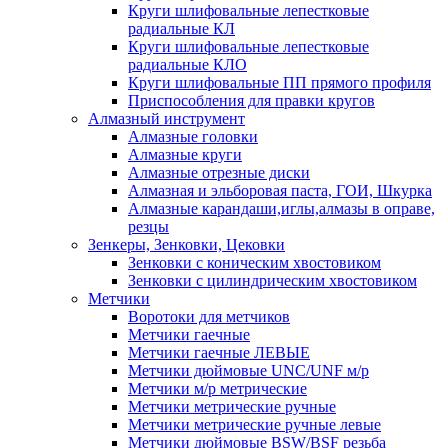
Круги шлифовальные лепестковые
радиальные КЛ
Круги шлифовальные лепестковые
радиальные КЛО
Круги шлифовальные ПП прямого профиля
Приспособления для правки кругов
Алмазный инструмент
Алмазные головки
Алмазные круги
Алмазные отрезные диски
Алмазная и эльборовая паста, ГОИ, Шкурка
Алмазные карандаши,иглы,алмазы в оправе,
резцы
Зенкеры, Зенковки, Цековки
Зенковки с коническим хвостовиком
Зенковки с цилиндрическим хвостовиком
Метчики
Воротоки для метчиков
Метчики гаечные
Метчики гаечные ЛЕВЫЕ
Метчики дюймовые UNC/UNF м/р
Метчики м/р метрические
Метчики метрические ручные
Метчики метрические ручные левые
Метчики дюймовые BSW/BSF резьба