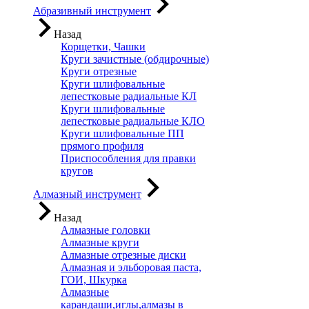
Абразивный инструмент
Назад
Корщетки, Чашки
Круги зачистные (обдирочные)
Круги отрезные
Круги шлифовальные
лепестковые радиальные КЛ
Круги шлифовальные
лепестковые радиальные КЛО
Круги шлифовальные ПП
прямого профиля
Приспособления для правки
кругов
Алмазный инструмент
Назад
Алмазные головки
Алмазные круги
Алмазные отрезные диски
Алмазная и эльборовая паста,
ГОИ, Шкурка
Алмазные
карандаши,иглы,алмазы в