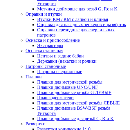
Уитворта
Метчики дюймовые для резьб G, Rc и K
Оправки и втулки
Втулки КМ / КМ с лапкой и клинья
Оправки для насадных зенкеров и развёрток
Оправки переходные для сверлильных
патронов
Оснаска и приспособление
Экстракторы
Оснаска станочная
Центры и задние бабки
Державки (накатки) и ролики
Патроны станочные
Патроны сверлильные
Плашки
Плашки для метрической резьбы
Плашки дюймовые UNC/UNF
Плашки дюймовые резьба G ЛЕВЫЕ
Плашкодержатели
Плашки для метрической резьбы ЛЕВЫЕ
Плашки дюймовые BSW/BSF резьба
Уитворта
Плашки дюймовые для резьб G, R и K
Развертки
Развертки конические 1:10