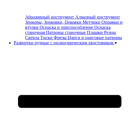
Абразивный инструмент
Алмазный инструмент
Зенкеры, Зенковки, Цековки
Метчики
Оправки и
втулки
Оснаска и приспособление
Оснаска
станочная
Патроны станочные
Плашки
Резцы
Сверла
Тиски
Фрезы
Цанги и цанговые патроны
Развертки ручные с цилиндрическим хвостовиком