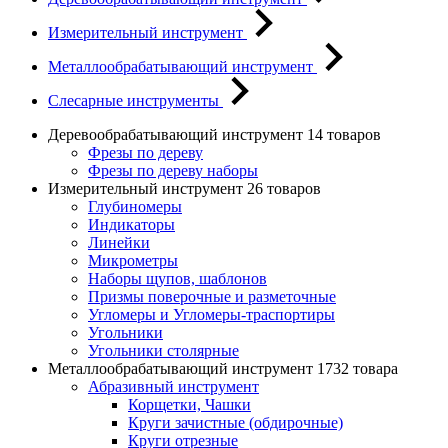
Измерительный инструмент
Металлообрабатывающий инструмент
Слесарные инструменты
Деревообрабатывающий инструмент
14 товаров
Фрезы по дереву
Фрезы по дереву наборы
Измерительный инструмент
26 товаров
Глубиномеры
Индикаторы
Линейки
Микрометры
Наборы щупов, шаблонов
Призмы поверочные и разметочные
Угломеры и Угломеры-траспортиры
Угольники
Угольники столярные
Металлообрабатывающий инструмент
1732 товара
Абразивный инструмент
Корщетки, Чашки
Круги зачистные (обдирочные)
Круги отрезные