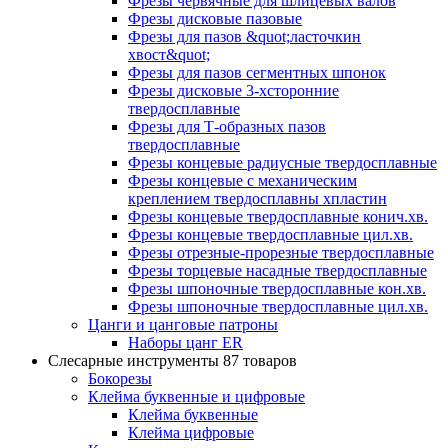
Фрезы червячные для шлицевых валов
Фрезы дисковые пазовые
Фрезы для пазов &quot;ласточкин
хвост&quot;
Фрезы для пазов сегментных шпонок
Фрезы дисковые 3-хсторонние
твердосплавные
Фрезы для Т-образных пазов
твердосплавные
Фрезы концевые радиусные твердосплавные
Фрезы концевые с механическим
креплением твердосплавны хпластин
Фрезы концевые твердосплавные конич.хв.
Фрезы концевые твердосплавные цил.хв.
Фрезы отрезные-прорезные твердосплавные
Фрезы торцевые насадные твердосплавные
Фрезы шпоночные твердосплавные кон.хв.
Фрезы шпоночные твердосплавные цил.хв.
Цанги и цанговые патроны
Наборы цанг ER
Слесарные инструменты
87 товаров
Бокорезы
Клейма буквенные и цифровые
Клейма буквенные
Клейма цифровые