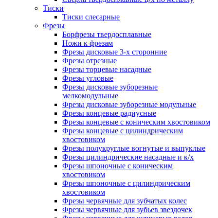
Тиски
Тиски слесарные
Фрезы
Борфрезы твердосплавные
Ножи к фрезам
Фрезы дисковые 3-х сторонние
Фрезы отрезные
Фрезы торцевые насадные
Фрезы угловые
Фрезы дисковые зуборезные
мелкомодульные
Фрезы дисковые зуборезные модульные
Фрезы концевые радиусные
Фрезы концевые с коническим хвостовиком
Фрезы концевые с цилиндрическим
хвостовиком
Фрезы полукруглые вогнутые и выпуклые
Фрезы цилиндрические насадные и к/х
Фрезы шпоночные с коническим
хвостовиком
Фрезы шпоночные с цилиндрическим
хвостовиком
Фрезы червячные для зубчатых колес
Фрезы червячные для зубьев звездочек