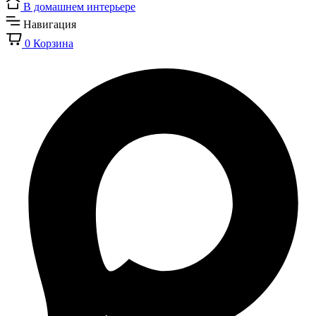
В домашнем интерьере
Навигация
0
Корзина