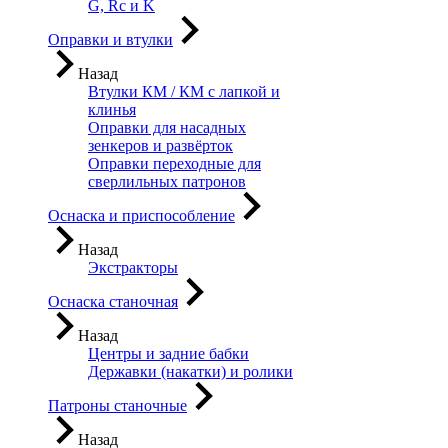
G, Rc и K
Оправки и втулки
Назад
Втулки КМ / КМ с лапкой и
клинья
Оправки для насадных
зенкеров и развёрток
Оправки переходные для
сверлильных патронов
Оснаска и приспособление
Назад
Экстракторы
Оснаска станочная
Назад
Центры и задние бабки
Державки (накатки) и ролики
Патроны станочные
Назад