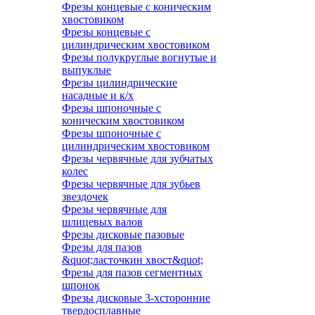
Фрезы концевые с коническим
хвостовиком
Фрезы концевые с
цилиндрическим хвостовиком
Фрезы полукруглые вогнутые и
выпуклые
Фрезы цилиндрические
насадные и к/х
Фрезы шпоночные с
коническим хвостовиком
Фрезы шпоночные с
цилиндрическим хвостовиком
Фрезы червячные для зубчатых
колес
Фрезы червячные для зубьев
звездочек
Фрезы червячные для
шлицевых валов
Фрезы дисковые пазовые
Фрезы для пазов
&quot;ласточкин хвост&quot;
Фрезы для пазов сегментных
шпонок
Фрезы дисковые 3-хсторонние
твердосплавные