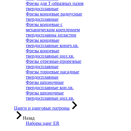
Фрезы для Т-образных пазов
твердосплавные
Фрезы концевые радиусные
твердосплавные
Фрезы концевые с
механическим креплением
твердосплавны хпластин
Фрезы концевые
твердосплавные конич.хв.
Фрезы концевые
твердосплавные цил.хв.
Фрезы отрезные-прорезные
твердосплавные
Фрезы торцевые насадные
твердосплавные
Фрезы шпоночные
твердосплавные кон.хв.
Фрезы шпоночные
твердосплавные цил.хв.
Цанги и цанговые патроны
Назад
Наборы цанг ER