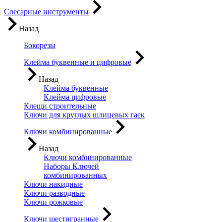
Слесарные инструменты
Назад
Бокорезы
Клейма буквенные и цифровые
Назад
Клейма буквенные
Клейма цифровые
Клещи строительные
Ключи для круглых шлицевых гаек
Ключи комбинированные
Назад
Ключи комбинированные
Наборы Ключей
комбинированных
Ключи накидные
Ключи разводные
Ключи рожковые
Ключи шестигранные