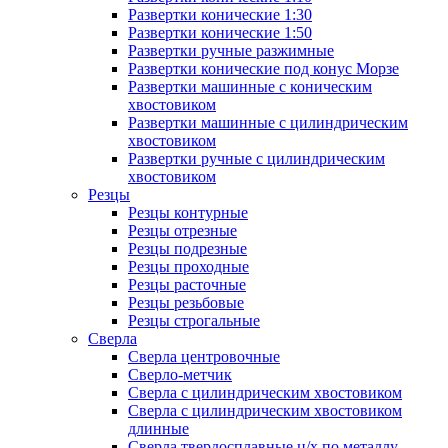
Развертки конические 1:30
Развертки конические 1:50
Развертки ручные разжимные
Развертки конические под конус Морзе
Развертки машинные с коническим
хвостовиком
Развертки машинные с цилиндрическим
хвостовиком
Развертки ручные с цилиндрическим
хвостовиком
Резцы
Резцы контурные
Резцы отрезные
Резцы подрезные
Резцы проходные
Резцы расточные
Резцы резьбовые
Резцы строгальные
Сверла
Сверла центровочные
Сверло-метчик
Сверла с цилиндрическим хвостовиком
Сверла с цилиндрическим хвостовиком
длинные
Сверла твердосплавные ц/х по металлу