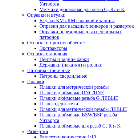
Уитворта
Метчики дюймовые для резьб G, Rc и K
Оправки и втулки
Втулки КМ / КМ с лапкой и клинья
Оправки для насадных зенкеров и развёрток
Оправки переходные для сверлильных
патронов
Оснаска и приспособление
Экстракторы
Оснаска станочная
Центры и задние бабки
Державки (накатки) и ролики
Патроны станочные
Патроны сверлильные
Плашки
Плашки для метрической резьбы
Плашки дюймовые UNC/UNF
Плашки дюймовые резьба G ЛЕВЫЕ
Плашкодержатели
Плашки для метрической резьбы ЛЕВЫЕ
Плашки дюймовые BSW/BSF резьба
Уитворта
Плашки дюймовые для резьб G, R и K
Развертки
Развертки конические 1:10