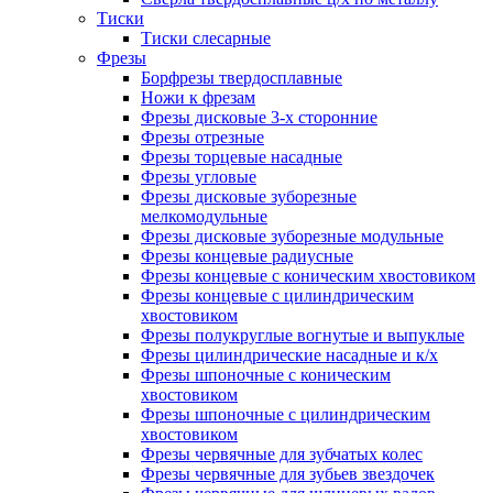
Тиски
Тиски слесарные
Фрезы
Борфрезы твердосплавные
Ножи к фрезам
Фрезы дисковые 3-х сторонние
Фрезы отрезные
Фрезы торцевые насадные
Фрезы угловые
Фрезы дисковые зуборезные
мелкомодульные
Фрезы дисковые зуборезные модульные
Фрезы концевые радиусные
Фрезы концевые с коническим хвостовиком
Фрезы концевые с цилиндрическим
хвостовиком
Фрезы полукруглые вогнутые и выпуклые
Фрезы цилиндрические насадные и к/х
Фрезы шпоночные с коническим
хвостовиком
Фрезы шпоночные с цилиндрическим
хвостовиком
Фрезы червячные для зубчатых колес
Фрезы червячные для зубьев звездочек