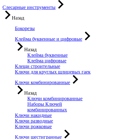
Слесарные инструменты
Назад
Бокорезы
Клейма буквенные и цифровые
Назад
Клейма буквенные
Клейма цифровые
Клещи строительные
Ключи для круглых шлицевых гаек
Ключи комбинированные
Назад
Ключи комбинированные
Наборы Ключей
комбинированных
Ключи накидные
Ключи разводные
Ключи рожковые
Ключи шестигранные