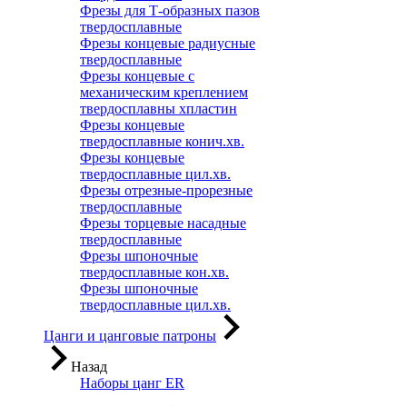
Фрезы для Т-образных пазов
твердосплавные
Фрезы концевые радиусные
твердосплавные
Фрезы концевые с
механическим креплением
твердосплавны хпластин
Фрезы концевые
твердосплавные конич.хв.
Фрезы концевые
твердосплавные цил.хв.
Фрезы отрезные-прорезные
твердосплавные
Фрезы торцевые насадные
твердосплавные
Фрезы шпоночные
твердосплавные кон.хв.
Фрезы шпоночные
твердосплавные цил.хв.
Цанги и цанговые патроны
Назад
Наборы цанг ER