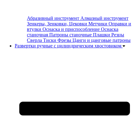
Абразивный инструмент
Алмазный инструмент
Зенкеры, Зенковки, Цековки
Метчики
Оправки и
втулки
Оснаска и приспособление
Оснаска
станочная
Патроны станочные
Плашки
Резцы
Сверла
Тиски
Фрезы
Цанги и цанговые патроны
Развертки ручные с цилиндрическим хвостовиком