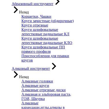
Абразивный инструмент
Назад
Корщетки, Чашки
Круги зачистные (обдирочные)
Круги отрезные
Круги шлифовальные
лепестковые радиальные КЛ
Круги шлифовальные
лепестковые радиальные КЛО
Круги шлифовальные ПП
прямого профиля
Приспособления для правки
кругов
Алмазный инструмент
Назад
Алмазные головки
Алмазные круги
Алмазные отрезные диски
Алмазная и эльборовая паста,
ГОИ, Шкурка
Алмазные
карандаши,иглы,алмазы в