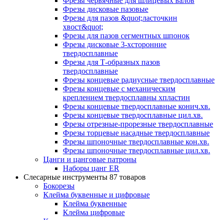
Фрезы червячные для шлицевых валов
Фрезы дисковые пазовые
Фрезы для пазов &quot;ласточкин
хвост&quot;
Фрезы для пазов сегментных шпонок
Фрезы дисковые 3-хсторонние
твердосплавные
Фрезы для Т-образных пазов
твердосплавные
Фрезы концевые радиусные твердосплавные
Фрезы концевые с механическим
креплением твердосплавны хпластин
Фрезы концевые твердосплавные конич.хв.
Фрезы концевые твердосплавные цил.хв.
Фрезы отрезные-прорезные твердосплавные
Фрезы торцевые насадные твердосплавные
Фрезы шпоночные твердосплавные кон.хв.
Фрезы шпоночные твердосплавные цил.хв.
Цанги и цанговые патроны
Наборы цанг ER
Слесарные инструменты
87 товаров
Бокорезы
Клейма буквенные и цифровые
Клейма буквенные
Клейма цифровые