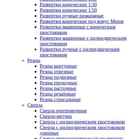
Развертки конические 1:30
Развертки конические 1:50
Развертки ручные разжимные
Развертки конические под конус Морзе
Развертки машинные с коническим
хвостовиком
Развертки машинные с цилиндрическим
хвостовиком
Развертки ручные с цилиндрическим
хвостовиком
Резцы
Резцы контурные
Резцы отрезные
Резцы подрезные
Резцы проходные
Резцы расточные
Резцы резьбовые
Резцы строгальные
Сверла
Сверла центровочные
Сверло-метчик
Сверла с цилиндрическим хвостовиком
Сверла с цилиндрическим хвостовиком
длинные
Сверла твердосплавные ц/х по металлу