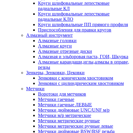
Круги шлифовальные лепестковые
радиальные КЛ
Круги шлифовальные лепестковые
радиальные КЛО
Круги шлифовальные ПП прямого профиля
Приспособления для правки кругов
Алмазный инструмент
Алмазные головки
Алмазные круги
Алмазные отрезные диски
Алмазная и эльборовая паста, ГОИ, Шкурка
Алмазные карандаши,иглы,алмазы в оправе,
резцы
Зенкеры, Зенковки, Цековки
Зенковки с коническим хвостовиком
Зенковки с цилиндрическим хвостовиком
Метчики
Воротоки для метчиков
Метчики гаечные
Метчики гаечные ЛЕВЫЕ
Метчики дюймовые UNC/UNF м/р
Метчики м/р метрические
Метчики метрические ручные
Метчики метрические ручные левые
Метчики дюймовые BSW/BSF резьба