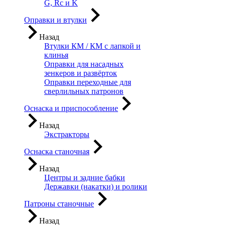
G, Rc и K
Оправки и втулки
Назад
Втулки КМ / КМ с лапкой и
клинья
Оправки для насадных
зенкеров и развёрток
Оправки переходные для
сверлильных патронов
Оснаска и приспособление
Назад
Экстракторы
Оснаска станочная
Назад
Центры и задние бабки
Державки (накатки) и ролики
Патроны станочные
Назад