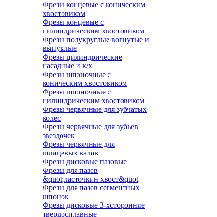
Фрезы концевые с коническим
хвостовиком
Фрезы концевые с
цилиндрическим хвостовиком
Фрезы полукруглые вогнутые и
выпуклые
Фрезы цилиндрические
насадные и к/х
Фрезы шпоночные с
коническим хвостовиком
Фрезы шпоночные с
цилиндрическим хвостовиком
Фрезы червячные для зубчатых
колес
Фрезы червячные для зубьев
звездочек
Фрезы червячные для
шлицевых валов
Фрезы дисковые пазовые
Фрезы для пазов
&quot;ласточкин хвост&quot;
Фрезы для пазов сегментных
шпонок
Фрезы дисковые 3-хсторонние
твердосплавные