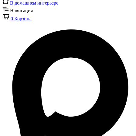
В домашнем интерьере
Навигация
0
Корзина