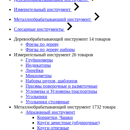
Измерительный инструмент
Металлообрабатывающий инструмент
Слесарные инструменты
Деревообрабатывающий инструмент
14 товаров
Фрезы по дереву
Фрезы по дереву наборы
Измерительный инструмент
26 товаров
Глубиномеры
Индикаторы
Линейки
Микрометры
Наборы щупов, шаблонов
Призмы поверочные и разметочные
Угломеры и Угломеры-траспортиры
Угольники
Угольники столярные
Металлообрабатывающий инструмент
1732 товара
Абразивный инструмент
Корщетки, Чашки
Круги зачистные (обдирочные)
Круги отрезные