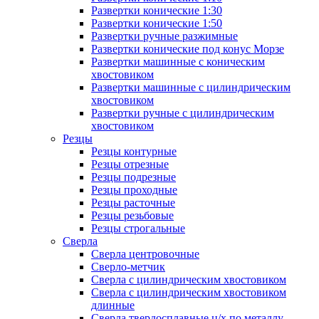
Развертки конические 1:30
Развертки конические 1:50
Развертки ручные разжимные
Развертки конические под конус Морзе
Развертки машинные с коническим
хвостовиком
Развертки машинные с цилиндрическим
хвостовиком
Развертки ручные с цилиндрическим
хвостовиком
Резцы
Резцы контурные
Резцы отрезные
Резцы подрезные
Резцы проходные
Резцы расточные
Резцы резьбовые
Резцы строгальные
Сверла
Сверла центровочные
Сверло-метчик
Сверла с цилиндрическим хвостовиком
Сверла с цилиндрическим хвостовиком
длинные
Сверла твердосплавные ц/х по металлу