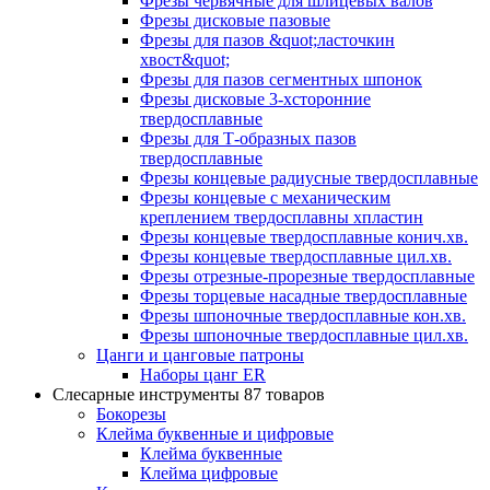
Фрезы червячные для шлицевых валов
Фрезы дисковые пазовые
Фрезы для пазов &quot;ласточкин
хвост&quot;
Фрезы для пазов сегментных шпонок
Фрезы дисковые 3-хсторонние
твердосплавные
Фрезы для Т-образных пазов
твердосплавные
Фрезы концевые радиусные твердосплавные
Фрезы концевые с механическим
креплением твердосплавны хпластин
Фрезы концевые твердосплавные конич.хв.
Фрезы концевые твердосплавные цил.хв.
Фрезы отрезные-прорезные твердосплавные
Фрезы торцевые насадные твердосплавные
Фрезы шпоночные твердосплавные кон.хв.
Фрезы шпоночные твердосплавные цил.хв.
Цанги и цанговые патроны
Наборы цанг ER
Слесарные инструменты
87 товаров
Бокорезы
Клейма буквенные и цифровые
Клейма буквенные
Клейма цифровые