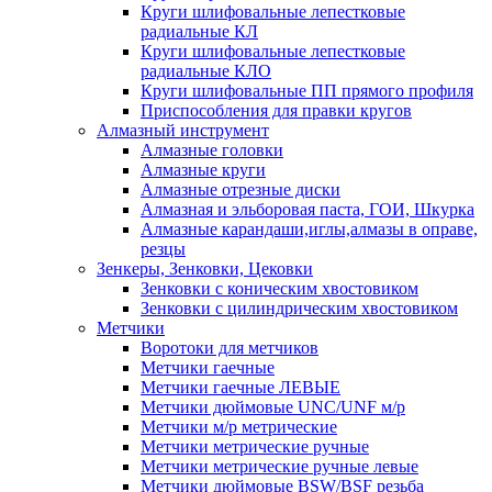
Круги шлифовальные лепестковые
радиальные КЛ
Круги шлифовальные лепестковые
радиальные КЛО
Круги шлифовальные ПП прямого профиля
Приспособления для правки кругов
Алмазный инструмент
Алмазные головки
Алмазные круги
Алмазные отрезные диски
Алмазная и эльборовая паста, ГОИ, Шкурка
Алмазные карандаши,иглы,алмазы в оправе,
резцы
Зенкеры, Зенковки, Цековки
Зенковки с коническим хвостовиком
Зенковки с цилиндрическим хвостовиком
Метчики
Воротоки для метчиков
Метчики гаечные
Метчики гаечные ЛЕВЫЕ
Метчики дюймовые UNC/UNF м/р
Метчики м/р метрические
Метчики метрические ручные
Метчики метрические ручные левые
Метчики дюймовые BSW/BSF резьба