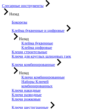
Слесарные инструменты
Назад
Бокорезы
Клейма буквенные и цифровые
Назад
Клейма буквенные
Клейма цифровые
Клещи строительные
Ключи для круглых шлицевых гаек
Ключи комбинированные
Назад
Ключи комбинированные
Наборы Ключей
комбинированных
Ключи накидные
Ключи разводные
Ключи рожковые
Ключи шестигранные