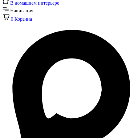
В домашнем интерьере
Навигация
0
Корзина