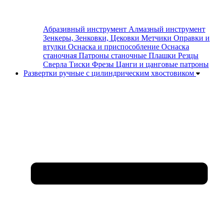
Абразивный инструмент
Алмазный инструмент
Зенкеры, Зенковки, Цековки
Метчики
Оправки и
втулки
Оснаска и приспособление
Оснаска
станочная
Патроны станочные
Плашки
Резцы
Сверла
Тиски
Фрезы
Цанги и цанговые патроны
Развертки ручные с цилиндрическим хвостовиком