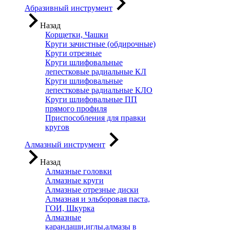
Абразивный инструмент
Назад
Корщетки, Чашки
Круги зачистные (обдирочные)
Круги отрезные
Круги шлифовальные
лепестковые радиальные КЛ
Круги шлифовальные
лепестковые радиальные КЛО
Круги шлифовальные ПП
прямого профиля
Приспособления для правки
кругов
Алмазный инструмент
Назад
Алмазные головки
Алмазные круги
Алмазные отрезные диски
Алмазная и эльборовая паста,
ГОИ, Шкурка
Алмазные
карандаши,иглы,алмазы в