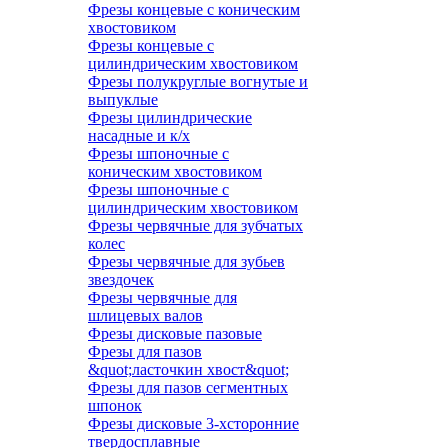
Фрезы концевые с коническим
хвостовиком
Фрезы концевые с
цилиндрическим хвостовиком
Фрезы полукруглые вогнутые и
выпуклые
Фрезы цилиндрические
насадные и к/х
Фрезы шпоночные с
коническим хвостовиком
Фрезы шпоночные с
цилиндрическим хвостовиком
Фрезы червячные для зубчатых
колес
Фрезы червячные для зубьев
звездочек
Фрезы червячные для
шлицевых валов
Фрезы дисковые пазовые
Фрезы для пазов
&quot;ласточкин хвост&quot;
Фрезы для пазов сегментных
шпонок
Фрезы дисковые 3-хсторонние
твердосплавные