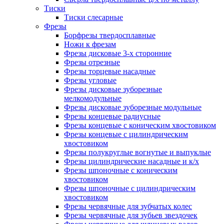
Тиски
Тиски слесарные
Фрезы
Борфрезы твердосплавные
Ножи к фрезам
Фрезы дисковые 3-х сторонние
Фрезы отрезные
Фрезы торцевые насадные
Фрезы угловые
Фрезы дисковые зуборезные
мелкомодульные
Фрезы дисковые зуборезные модульные
Фрезы концевые радиусные
Фрезы концевые с коническим хвостовиком
Фрезы концевые с цилиндрическим
хвостовиком
Фрезы полукруглые вогнутые и выпуклые
Фрезы цилиндрические насадные и к/х
Фрезы шпоночные с коническим
хвостовиком
Фрезы шпоночные с цилиндрическим
хвостовиком
Фрезы червячные для зубчатых колес
Фрезы червячные для зубьев звездочек