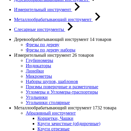
Измерительный инструмент
Металлообрабатывающий инструмент
Слесарные инструменты
Деревообрабатывающий инструмент
14 товаров
Фрезы по дереву
Фрезы по дереву наборы
Измерительный инструмент
26 товаров
Глубиномеры
Индикаторы
Линейки
Микрометры
Наборы щупов, шаблонов
Призмы поверочные и разметочные
Угломеры и Угломеры-траспортиры
Угольники
Угольники столярные
Металлообрабатывающий инструмент
1732 товара
Абразивный инструмент
Корщетки, Чашки
Круги зачистные (обдирочные)
Круги отрезные