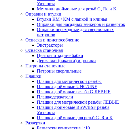
Уитворта
Метчики дюймовые для резьб G, Rc и K
Оправки и втулки
Втулки КМ / КМ с лапкой и клинья
Оправки для насадных зенкеров и развёрток
Оправки переходные для сверлильных
патронов
Оснаска и приспособление
Экстракторы
Оснаска станочная
Центры и задние бабки
Державки (накатки) и ролики
Патроны станочные
Патроны сверлильные
Плашки
Плашки для метрической резьбы
Плашки дюймовые UNC/UNF
Плашки дюймовые резьба G ЛЕВЫЕ
Плашкодержатели
Плашки для метрической резьбы ЛЕВЫЕ
Плашки дюймовые BSW/BSF резьба
Уитворта
Плашки дюймовые для резьб G, R и K
Развертки
Развертки конические 1:10