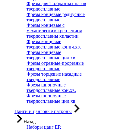
Фрезы для Т-образных пазов
твердосплавные
Фрезы концевые радиусные
твердосплавные
Фрезы концевые с
механическим креплением
твердосплавны хпластин
Фрезы концевые
твердосплавные конич.хв.
Фрезы концевые
твердосплавные цил.хв.
Фрезы отрезные-прорезные
твердосплавные
Фрезы торцевые насадные
твердосплавные
Фрезы шпоночные
твердосплавные кон.хв.
Фрезы шпоночные
твердосплавные цил.хв.
Цанги и цанговые патроны
Назад
Наборы цанг ER