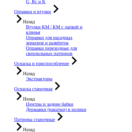
G, Rc и K
Оправки и втулки
Назад
Втулки КМ / КМ с лапкой и
клинья
Оправки для насадных
зенкеров и развёрток
Оправки переходные для
сверлильных патронов
Оснаска и приспособление
Назад
Экстракторы
Оснаска станочная
Назад
Центры и задние бабки
Державки (накатки) и ролики
Патроны станочные
Назад