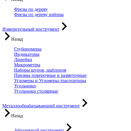
Фрезы по дереву
Фрезы по дереву наборы
Измерительный инструмент
Назад
Глубиномеры
Индикаторы
Линейки
Микрометры
Наборы щупов, шаблонов
Призмы поверочные и разметочные
Угломеры и Угломеры-траспортиры
Угольники
Угольники столярные
Металлообрабатывающий инструмент
Назад
Абразивный инструмент