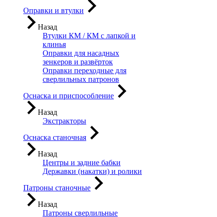
Оправки и втулки
Назад
Втулки КМ / КМ с лапкой и
клинья
Оправки для насадных
зенкеров и развёрток
Оправки переходные для
сверлильных патронов
Оснаска и приспособление
Назад
Экстракторы
Оснаска станочная
Назад
Центры и задние бабки
Державки (накатки) и ролики
Патроны станочные
Назад
Патроны сверлильные