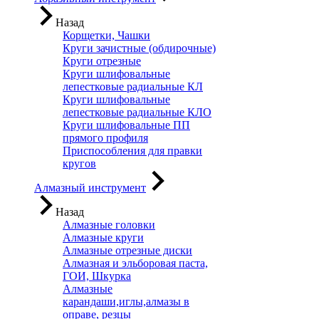
Назад
Корщетки, Чашки
Круги зачистные (обдирочные)
Круги отрезные
Круги шлифовальные
лепестковые радиальные КЛ
Круги шлифовальные
лепестковые радиальные КЛО
Круги шлифовальные ПП
прямого профиля
Приспособления для правки
кругов
Алмазный инструмент
Назад
Алмазные головки
Алмазные круги
Алмазные отрезные диски
Алмазная и эльборовая паста,
ГОИ, Шкурка
Алмазные
карандаши,иглы,алмазы в
оправе, резцы