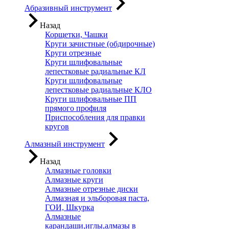
Абразивный инструмент
Назад
Корщетки, Чашки
Круги зачистные (обдирочные)
Круги отрезные
Круги шлифовальные
лепестковые радиальные КЛ
Круги шлифовальные
лепестковые радиальные КЛО
Круги шлифовальные ПП
прямого профиля
Приспособления для правки
кругов
Алмазный инструмент
Назад
Алмазные головки
Алмазные круги
Алмазные отрезные диски
Алмазная и эльборовая паста,
ГОИ, Шкурка
Алмазные
карандаши,иглы,алмазы в