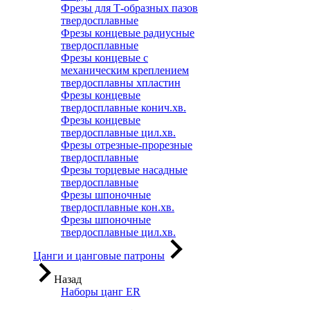
Фрезы для Т-образных пазов
твердосплавные
Фрезы концевые радиусные
твердосплавные
Фрезы концевые с
механическим креплением
твердосплавны хпластин
Фрезы концевые
твердосплавные конич.хв.
Фрезы концевые
твердосплавные цил.хв.
Фрезы отрезные-прорезные
твердосплавные
Фрезы торцевые насадные
твердосплавные
Фрезы шпоночные
твердосплавные кон.хв.
Фрезы шпоночные
твердосплавные цил.хв.
Цанги и цанговые патроны
Назад
Наборы цанг ER