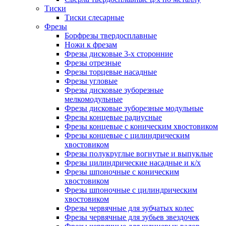
Тиски
Тиски слесарные
Фрезы
Борфрезы твердосплавные
Ножи к фрезам
Фрезы дисковые 3-х сторонние
Фрезы отрезные
Фрезы торцевые насадные
Фрезы угловые
Фрезы дисковые зуборезные
мелкомодульные
Фрезы дисковые зуборезные модульные
Фрезы концевые радиусные
Фрезы концевые с коническим хвостовиком
Фрезы концевые с цилиндрическим
хвостовиком
Фрезы полукруглые вогнутые и выпуклые
Фрезы цилиндрические насадные и к/х
Фрезы шпоночные с коническим
хвостовиком
Фрезы шпоночные с цилиндрическим
хвостовиком
Фрезы червячные для зубчатых колес
Фрезы червячные для зубьев звездочек