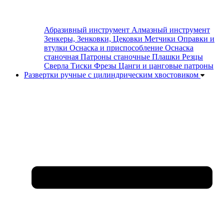
Абразивный инструмент
Алмазный инструмент
Зенкеры, Зенковки, Цековки
Метчики
Оправки и
втулки
Оснаска и приспособление
Оснаска
станочная
Патроны станочные
Плашки
Резцы
Сверла
Тиски
Фрезы
Цанги и цанговые патроны
Развертки ручные с цилиндрическим хвостовиком