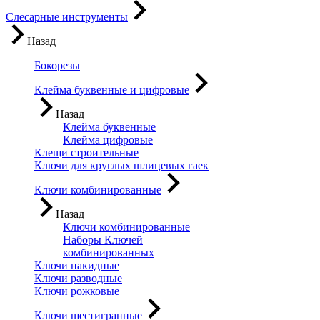
Слесарные инструменты
Назад
Бокорезы
Клейма буквенные и цифровые
Назад
Клейма буквенные
Клейма цифровые
Клещи строительные
Ключи для круглых шлицевых гаек
Ключи комбинированные
Назад
Ключи комбинированные
Наборы Ключей
комбинированных
Ключи накидные
Ключи разводные
Ключи рожковые
Ключи шестигранные