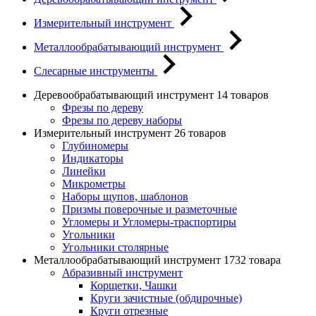
Измерительный инструмент
Металлообрабатывающий инструмент
Слесарные инструменты
Деревообрабатывающий инструмент
14 товаров
Фрезы по дереву
Фрезы по дереву наборы
Измерительный инструмент
26 товаров
Глубиномеры
Индикаторы
Линейки
Микрометры
Наборы щупов, шаблонов
Призмы поверочные и разметочные
Угломеры и Угломеры-траспортиры
Угольники
Угольники столярные
Металлообрабатывающий инструмент
1732 товара
Абразивный инструмент
Корщетки, Чашки
Круги зачистные (обдирочные)
Круги отрезные