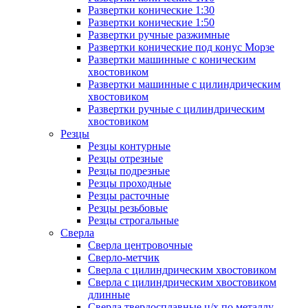
Развертки конические 1:30
Развертки конические 1:50
Развертки ручные разжимные
Развертки конические под конус Морзе
Развертки машинные с коническим
хвостовиком
Развертки машинные с цилиндрическим
хвостовиком
Развертки ручные с цилиндрическим
хвостовиком
Резцы
Резцы контурные
Резцы отрезные
Резцы подрезные
Резцы проходные
Резцы расточные
Резцы резьбовые
Резцы строгальные
Сверла
Сверла центровочные
Сверло-метчик
Сверла с цилиндрическим хвостовиком
Сверла с цилиндрическим хвостовиком
длинные
Сверла твердосплавные ц/х по металлу