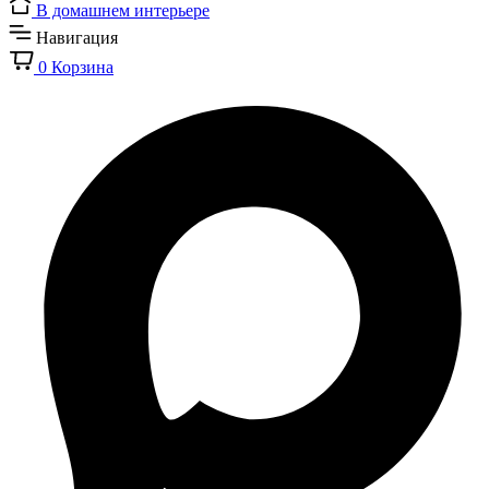
В домашнем интерьере
Навигация
0
Корзина