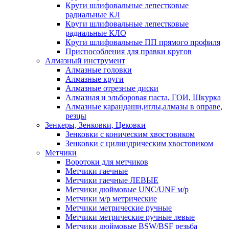
Круги шлифовальные лепестковые
радиальные КЛ
Круги шлифовальные лепестковые
радиальные КЛО
Круги шлифовальные ПП прямого профиля
Приспособления для правки кругов
Алмазный инструмент
Алмазные головки
Алмазные круги
Алмазные отрезные диски
Алмазная и эльборовая паста, ГОИ, Шкурка
Алмазные карандаши,иглы,алмазы в оправе,
резцы
Зенкеры, Зенковки, Цековки
Зенковки с коническим хвостовиком
Зенковки с цилиндрическим хвостовиком
Метчики
Воротоки для метчиков
Метчики гаечные
Метчики гаечные ЛЕВЫЕ
Метчики дюймовые UNC/UNF м/р
Метчики м/р метрические
Метчики метрические ручные
Метчики метрические ручные левые
Метчики дюймовые BSW/BSF резьба