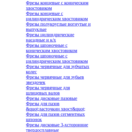
Фрезы концевые с коническим
хвостовиком
Фрезы концевые с
цилиндрическим хвостовиком
Фрезы полукруглые вогнутые и
выпуклые
Фрезы цилиндрические
насадные и к/х
Фрезы шпоночные с
коническим хвостовиком
Фрезы шпоночные с
цилиндрическим хвостовиком
Фрезы червячные для зубчатых
колес
Фрезы червячные для зубьев
звездочек
Фрезы червячные для
шлицевых валов
Фрезы дисковые пазовые
Фрезы для пазов
&quot;ласточкин хвост&quot;
Фрезы для пазов сегментных
шпонок
Фрезы дисковые 3-хсторонние
твердосплавные