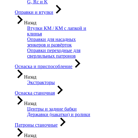
G, Rc и K
Оправки и втулки
Назад
Втулки КМ / КМ с лапкой и
клинья
Оправки для насадных
зенкеров и развёрток
Оправки переходные для
сверлильных патронов
Оснаска и приспособление
Назад
Экстракторы
Оснаска станочная
Назад
Центры и задние бабки
Державки (накатки) и ролики
Патроны станочные
Назад