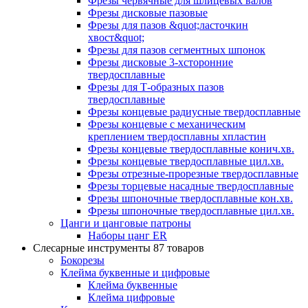
Фрезы червячные для шлицевых валов
Фрезы дисковые пазовые
Фрезы для пазов &quot;ласточкин
хвост&quot;
Фрезы для пазов сегментных шпонок
Фрезы дисковые 3-хсторонние
твердосплавные
Фрезы для Т-образных пазов
твердосплавные
Фрезы концевые радиусные твердосплавные
Фрезы концевые с механическим
креплением твердосплавны хпластин
Фрезы концевые твердосплавные конич.хв.
Фрезы концевые твердосплавные цил.хв.
Фрезы отрезные-прорезные твердосплавные
Фрезы торцевые насадные твердосплавные
Фрезы шпоночные твердосплавные кон.хв.
Фрезы шпоночные твердосплавные цил.хв.
Цанги и цанговые патроны
Наборы цанг ER
Слесарные инструменты
87 товаров
Бокорезы
Клейма буквенные и цифровые
Клейма буквенные
Клейма цифровые