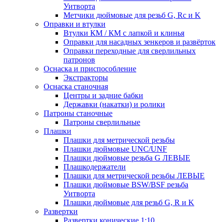
Уитворта
Метчики дюймовые для резьб G, Rc и K
Оправки и втулки
Втулки КМ / КМ с лапкой и клинья
Оправки для насадных зенкеров и развёрток
Оправки переходные для сверлильных
патронов
Оснаска и приспособление
Экстракторы
Оснаска станочная
Центры и задние бабки
Державки (накатки) и ролики
Патроны станочные
Патроны сверлильные
Плашки
Плашки для метрической резьбы
Плашки дюймовые UNC/UNF
Плашки дюймовые резьба G ЛЕВЫЕ
Плашкодержатели
Плашки для метрической резьбы ЛЕВЫЕ
Плашки дюймовые BSW/BSF резьба
Уитворта
Плашки дюймовые для резьб G, R и K
Развертки
Развертки конические 1:10