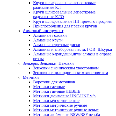
Круги шлифовальные лепестковые
радиальные КЛ
Круги шлифовальные лепестковые
радиальные КЛО
Круги шлифовальные ПП прямого профиля
Приспособления для правки кругов
Алмазный инструмент
Алмазные головки
Алмазные круги
Алмазные отрезные диски
Алмазная и эльборовая паста, ГОИ, Шкурка
Алмазные карандаши,иглы,алмазы в оправе,
резцы
Зенкеры, Зенковки, Цековки
Зенковки с коническим хвостовиком
Зенковки с цилиндрическим хвостовиком
Метчики
Воротоки для метчиков
Метчики гаечные
Метчики гаечные ЛЕВЫЕ
Метчики дюймовые UNC/UNF м/р
Метчики м/р метрические
Метчики метрические ручные
Метчики метрические ручные левые
Метчики дюймовые BSW/BSF резьба