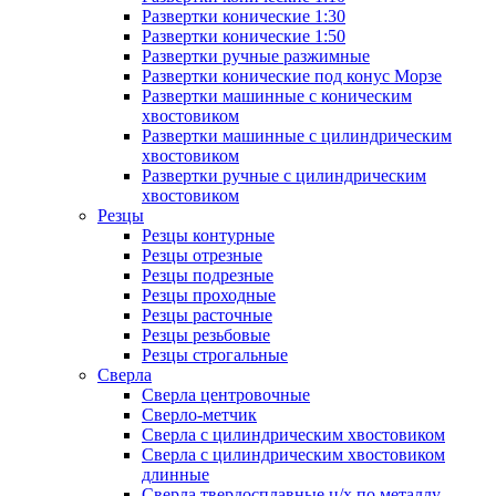
Развертки конические 1:30
Развертки конические 1:50
Развертки ручные разжимные
Развертки конические под конус Морзе
Развертки машинные с коническим
хвостовиком
Развертки машинные с цилиндрическим
хвостовиком
Развертки ручные с цилиндрическим
хвостовиком
Резцы
Резцы контурные
Резцы отрезные
Резцы подрезные
Резцы проходные
Резцы расточные
Резцы резьбовые
Резцы строгальные
Сверла
Сверла центровочные
Сверло-метчик
Сверла с цилиндрическим хвостовиком
Сверла с цилиндрическим хвостовиком
длинные
Сверла твердосплавные ц/х по металлу