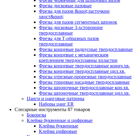
Фрезы червячные для шлицевых валов
Фрезы дисковые пазовые
Фрезы для пазов &quot;ласточкин
хвост&quot;
Фрезы для пазов сегментных шпонок
Фрезы дисковые 3-хсторонние
твердосплавные
Фрезы для Т-образных пазов
твердосплавные
Фрезы концевые радиусные твердосплавные
Фрезы концевые с механическим
креплением твердосплавны хпластин
Фрезы концевые твердосплавные конич.хв.
Фрезы концевые твердосплавные цил.хв.
Фрезы отрезные-прорезные твердосплавные
Фрезы торцевые насадные твердосплавные
Фрезы шпоночные твердосплавные кон.хв.
Фрезы шпоночные твердосплавные цил.хв.
Цанги и цанговые патроны
Наборы цанг ER
Слесарные инструменты
87 товаров
Бокорезы
Клейма буквенные и цифровые
Клейма буквенные
Клейма цифровые