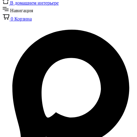
В домашнем интерьере
Навигация
0
Корзина