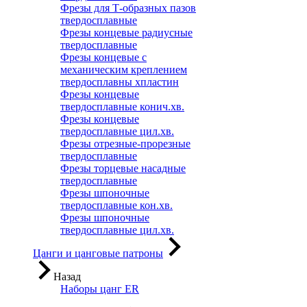
Фрезы для Т-образных пазов
твердосплавные
Фрезы концевые радиусные
твердосплавные
Фрезы концевые с
механическим креплением
твердосплавны хпластин
Фрезы концевые
твердосплавные конич.хв.
Фрезы концевые
твердосплавные цил.хв.
Фрезы отрезные-прорезные
твердосплавные
Фрезы торцевые насадные
твердосплавные
Фрезы шпоночные
твердосплавные кон.хв.
Фрезы шпоночные
твердосплавные цил.хв.
Цанги и цанговые патроны
Назад
Наборы цанг ER