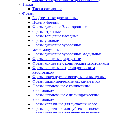
Тиски
Тиски слесарные
Фрезы
Борфрезы твердосплавные
Ножи к фрезам
Фрезы дисковые 3-х сторонние
Фрезы отрезные
Фрезы торцевые насадные
Фрезы угловые
Фрезы дисковые зуборезные
мелкомодульные
Фрезы дисковые зуборезные модульные
Фрезы концевые радиусные
Фрезы концевые с коническим хвостовиком
Фрезы концевые с цилиндрическим
хвостовиком
Фрезы полукруглые вогнутые и выпуклые
Фрезы цилиндрические насадные и к/х
Фрезы шпоночные с коническим
хвостовиком
Фрезы шпоночные с цилиндрическим
хвостовиком
Фрезы червячные для зубчатых колес
Фрезы червячные для зубьев звездочек