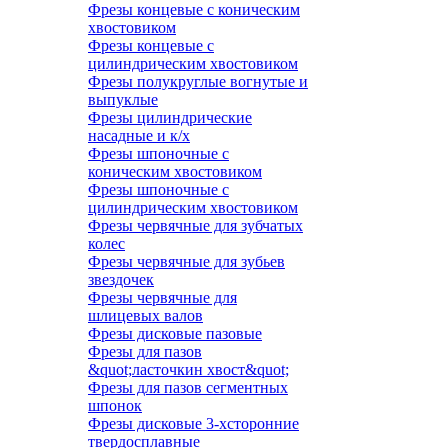
Фрезы концевые с коническим
хвостовиком
Фрезы концевые с
цилиндрическим хвостовиком
Фрезы полукруглые вогнутые и
выпуклые
Фрезы цилиндрические
насадные и к/х
Фрезы шпоночные с
коническим хвостовиком
Фрезы шпоночные с
цилиндрическим хвостовиком
Фрезы червячные для зубчатых
колес
Фрезы червячные для зубьев
звездочек
Фрезы червячные для
шлицевых валов
Фрезы дисковые пазовые
Фрезы для пазов
&quot;ласточкин хвост&quot;
Фрезы для пазов сегментных
шпонок
Фрезы дисковые 3-хсторонние
твердосплавные