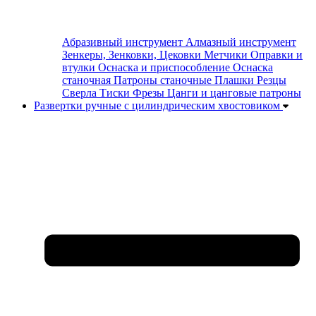
Абразивный инструмент
Алмазный инструмент
Зенкеры, Зенковки, Цековки
Метчики
Оправки и
втулки
Оснаска и приспособление
Оснаска
станочная
Патроны станочные
Плашки
Резцы
Сверла
Тиски
Фрезы
Цанги и цанговые патроны
Развертки ручные с цилиндрическим хвостовиком