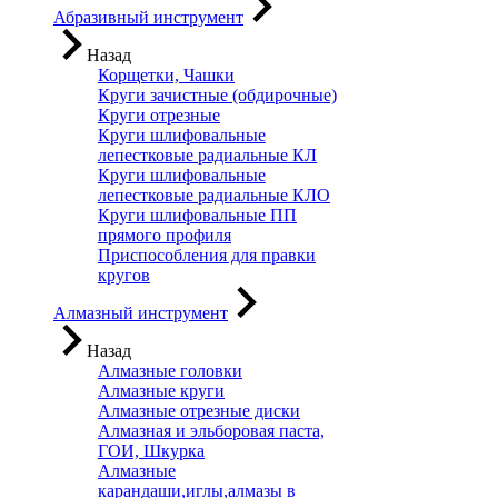
Абразивный инструмент
Назад
Корщетки, Чашки
Круги зачистные (обдирочные)
Круги отрезные
Круги шлифовальные
лепестковые радиальные КЛ
Круги шлифовальные
лепестковые радиальные КЛО
Круги шлифовальные ПП
прямого профиля
Приспособления для правки
кругов
Алмазный инструмент
Назад
Алмазные головки
Алмазные круги
Алмазные отрезные диски
Алмазная и эльборовая паста,
ГОИ, Шкурка
Алмазные
карандаши,иглы,алмазы в