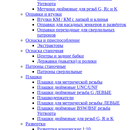
Уитворта
Метчики дюймовые для резьб G, Rc и K
Оправки и втулки
Втулки КМ / КМ с лапкой и клинья
Оправки для насадных зенкеров и развёрток
Оправки переходные для сверлильных
патронов
Оснаска и приспособление
Экстракторы
Оснаска станочная
Центры и задние бабки
Державки (накатки) и ролики
Патроны станочные
Патроны сверлильные
Плашки
Плашки для метрической резьбы
Плашки дюймовые UNC/UNF
Плашки дюймовые резьба G ЛЕВЫЕ
Плашкодержатели
Плашки для метрической резьбы ЛЕВЫЕ
Плашки дюймовые BSW/BSF резьба
Уитворта
Плашки дюймовые для резьб G, R и K
Развертки
Развертки конические 1:10