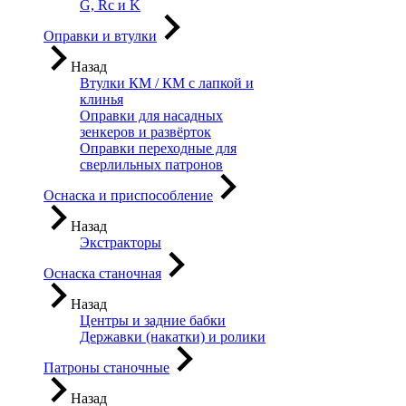
G, Rc и K
Оправки и втулки
Назад
Втулки КМ / КМ с лапкой и
клинья
Оправки для насадных
зенкеров и развёрток
Оправки переходные для
сверлильных патронов
Оснаска и приспособление
Назад
Экстракторы
Оснаска станочная
Назад
Центры и задние бабки
Державки (накатки) и ролики
Патроны станочные
Назад