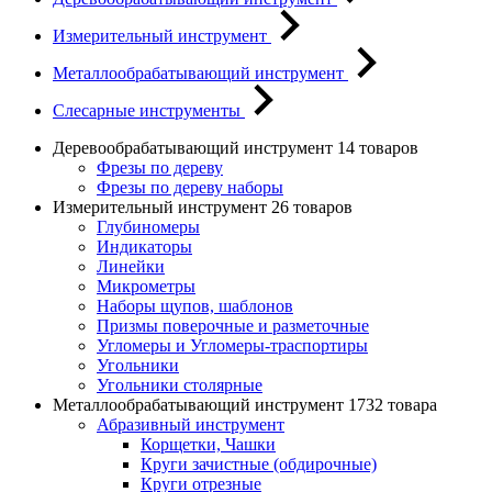
Измерительный инструмент
Металлообрабатывающий инструмент
Слесарные инструменты
Деревообрабатывающий инструмент
14 товаров
Фрезы по дереву
Фрезы по дереву наборы
Измерительный инструмент
26 товаров
Глубиномеры
Индикаторы
Линейки
Микрометры
Наборы щупов, шаблонов
Призмы поверочные и разметочные
Угломеры и Угломеры-траспортиры
Угольники
Угольники столярные
Металлообрабатывающий инструмент
1732 товара
Абразивный инструмент
Корщетки, Чашки
Круги зачистные (обдирочные)
Круги отрезные