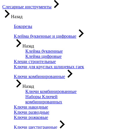
Слесарные инструменты
Назад
Бокорезы
Клейма буквенные и цифровые
Назад
Клейма буквенные
Клейма цифровые
Клещи строительные
Ключи для круглых шлицевых гаек
Ключи комбинированные
Назад
Ключи комбинированные
Наборы Ключей
комбинированных
Ключи накидные
Ключи разводные
Ключи рожковые
Ключи шестигранные