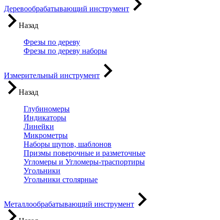
Деревообрабатывающий инструмент
Назад
Фрезы по дереву
Фрезы по дереву наборы
Измерительный инструмент
Назад
Глубиномеры
Индикаторы
Линейки
Микрометры
Наборы щупов, шаблонов
Призмы поверочные и разметочные
Угломеры и Угломеры-траспортиры
Угольники
Угольники столярные
Металлообрабатывающий инструмент