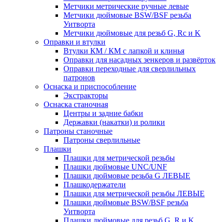
Метчики метрические ручные левые
Метчики дюймовые BSW/BSF резьба
Уитворта
Метчики дюймовые для резьб G, Rc и K
Оправки и втулки
Втулки КМ / КМ с лапкой и клинья
Оправки для насадных зенкеров и развёрток
Оправки переходные для сверлильных
патронов
Оснаска и приспособление
Экстракторы
Оснаска станочная
Центры и задние бабки
Державки (накатки) и ролики
Патроны станочные
Патроны сверлильные
Плашки
Плашки для метрической резьбы
Плашки дюймовые UNC/UNF
Плашки дюймовые резьба G ЛЕВЫЕ
Плашкодержатели
Плашки для метрической резьбы ЛЕВЫЕ
Плашки дюймовые BSW/BSF резьба
Уитворта
Плашки дюймовые для резьб G, R и K