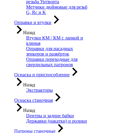
резьба Уитворта
Метчики дюймовые для резьб
G, Rc и K
Оправки и втулки
Назад
Втулки КМ / КМ с лапкой и
клинья
Оправки для насадных
зенкеров и развёрток
Оправки переходные для
сверлильных патронов
Оснаска и приспособление
Назад
Экстракторы
Оснаска станочная
Назад
Центры и задние бабки
Державки (накатки) и ролики
Патроны станочные