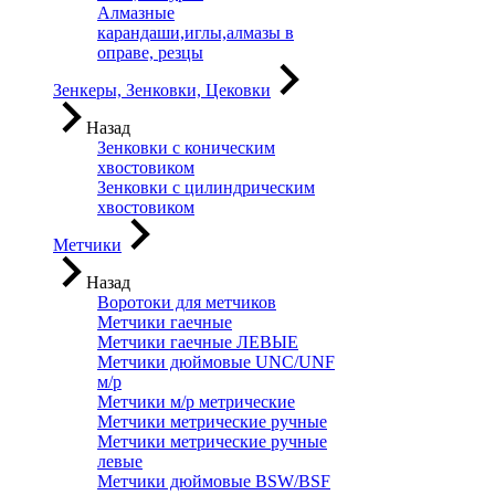
Алмазные
карандаши,иглы,алмазы в
оправе, резцы
Зенкеры, Зенковки, Цековки
Назад
Зенковки с коническим
хвостовиком
Зенковки с цилиндрическим
хвостовиком
Метчики
Назад
Воротоки для метчиков
Метчики гаечные
Метчики гаечные ЛЕВЫЕ
Метчики дюймовые UNC/UNF
м/р
Метчики м/р метрические
Метчики метрические ручные
Метчики метрические ручные
левые
Метчики дюймовые BSW/BSF