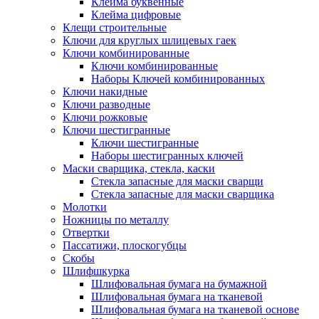
Клейма буквенные
Клейма цифровые
Клещи строительные
Ключи для круглых шлицевых гаек
Ключи комбинированные
Ключи комбинированные
Наборы Ключей комбинированных
Ключи накидные
Ключи разводные
Ключи рожковые
Ключи шестигранные
Ключи шестигранные
Наборы шестигранных ключей
Маски сварщика, стекла, каски
Стекла запасные для маски сварщи
Стекла запасные для маски сварщика
Молотки
Ножницы по металлу
Отвертки
Пассатижи, плоскогубцы
Скобы
Шлифшкурка
Шлифовальная бумага на бумажной
Шлифовальная бумага на тканевой
Шлифовальная бумага на тканевой основе