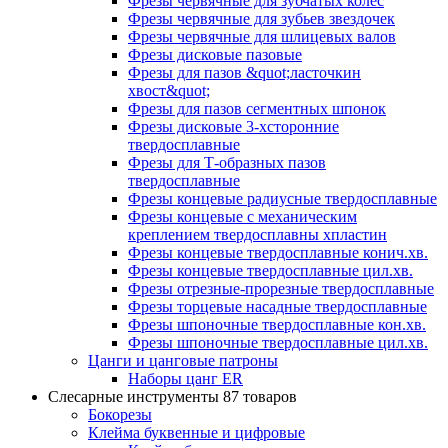
Фрезы червячные для зубчатых колес
Фрезы червячные для зубьев звездочек
Фрезы червячные для шлицевых валов
Фрезы дисковые пазовые
Фрезы для пазов &quot;ласточкин
хвост&quot;
Фрезы для пазов сегментных шпонок
Фрезы дисковые 3-хсторонние
твердосплавные
Фрезы для Т-образных пазов
твердосплавные
Фрезы концевые радиусные твердосплавные
Фрезы концевые с механическим
креплением твердосплавны хпластин
Фрезы концевые твердосплавные конич.хв.
Фрезы концевые твердосплавные цил.хв.
Фрезы отрезные-прорезные твердосплавные
Фрезы торцевые насадные твердосплавные
Фрезы шпоночные твердосплавные кон.хв.
Фрезы шпоночные твердосплавные цил.хв.
Цанги и цанговые патроны
Наборы цанг ER
Слесарные инструменты
87 товаров
Бокорезы
Клейма буквенные и цифровые