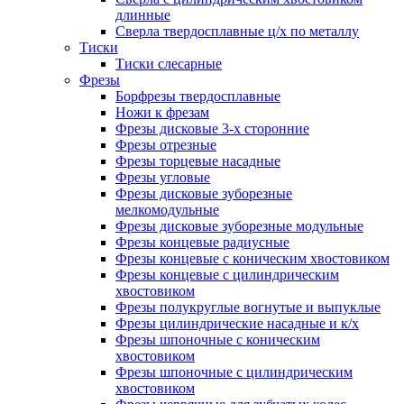
длинные
Сверла твердосплавные ц/х по металлу
Тиски
Тиски слесарные
Фрезы
Борфрезы твердосплавные
Ножи к фрезам
Фрезы дисковые 3-х сторонние
Фрезы отрезные
Фрезы торцевые насадные
Фрезы угловые
Фрезы дисковые зуборезные
мелкомодульные
Фрезы дисковые зуборезные модульные
Фрезы концевые радиусные
Фрезы концевые с коническим хвостовиком
Фрезы концевые с цилиндрическим
хвостовиком
Фрезы полукруглые вогнутые и выпуклые
Фрезы цилиндрические насадные и к/х
Фрезы шпоночные с коническим
хвостовиком
Фрезы шпоночные с цилиндрическим
хвостовиком