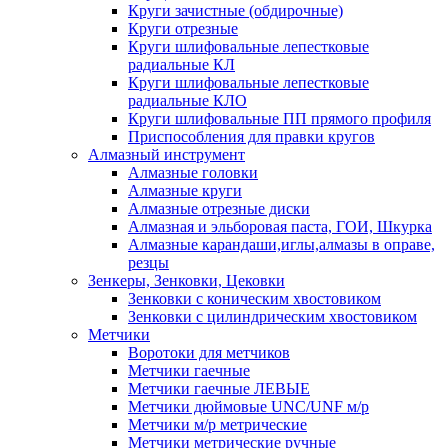
Круги зачистные (обдирочные)
Круги отрезные
Круги шлифовальные лепестковые
радиальные КЛ
Круги шлифовальные лепестковые
радиальные КЛО
Круги шлифовальные ПП прямого профиля
Приспособления для правки кругов
Алмазный инструмент
Алмазные головки
Алмазные круги
Алмазные отрезные диски
Алмазная и эльборовая паста, ГОИ, Шкурка
Алмазные карандаши,иглы,алмазы в оправе,
резцы
Зенкеры, Зенковки, Цековки
Зенковки с коническим хвостовиком
Зенковки с цилиндрическим хвостовиком
Метчики
Воротоки для метчиков
Метчики гаечные
Метчики гаечные ЛЕВЫЕ
Метчики дюймовые UNC/UNF м/р
Метчики м/р метрические
Метчики метрические ручные