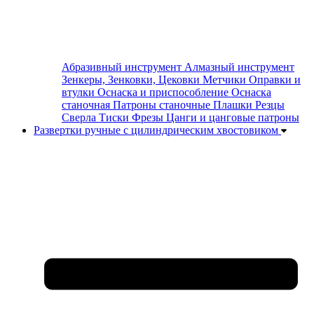
Абразивный инструмент
Алмазный инструмент
Зенкеры, Зенковки, Цековки
Метчики
Оправки и
втулки
Оснаска и приспособление
Оснаска
станочная
Патроны станочные
Плашки
Резцы
Сверла
Тиски
Фрезы
Цанги и цанговые патроны
Развертки ручные с цилиндрическим хвостовиком