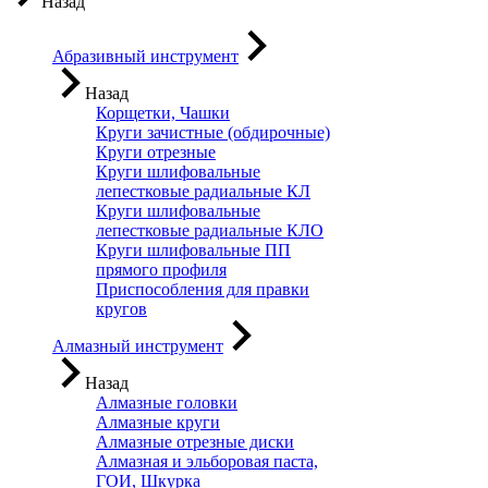
Назад
Абразивный инструмент
Назад
Корщетки, Чашки
Круги зачистные (обдирочные)
Круги отрезные
Круги шлифовальные
лепестковые радиальные КЛ
Круги шлифовальные
лепестковые радиальные КЛО
Круги шлифовальные ПП
прямого профиля
Приспособления для правки
кругов
Алмазный инструмент
Назад
Алмазные головки
Алмазные круги
Алмазные отрезные диски
Алмазная и эльборовая паста,
ГОИ, Шкурка