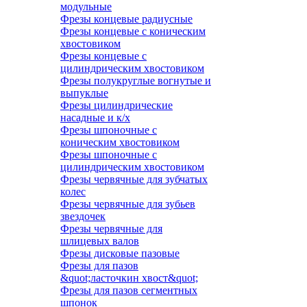
модульные
Фрезы концевые радиусные
Фрезы концевые с коническим
хвостовиком
Фрезы концевые с
цилиндрическим хвостовиком
Фрезы полукруглые вогнутые и
выпуклые
Фрезы цилиндрические
насадные и к/х
Фрезы шпоночные с
коническим хвостовиком
Фрезы шпоночные с
цилиндрическим хвостовиком
Фрезы червячные для зубчатых
колес
Фрезы червячные для зубьев
звездочек
Фрезы червячные для
шлицевых валов
Фрезы дисковые пазовые
Фрезы для пазов
&quot;ласточкин хвост&quot;
Фрезы для пазов сегментных
шпонок