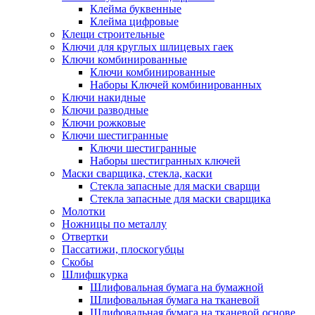
Клейма буквенные
Клейма цифровые
Клещи строительные
Ключи для круглых шлицевых гаек
Ключи комбинированные
Ключи комбинированные
Наборы Ключей комбинированных
Ключи накидные
Ключи разводные
Ключи рожковые
Ключи шестигранные
Ключи шестигранные
Наборы шестигранных ключей
Маски сварщика, стекла, каски
Стекла запасные для маски сварщи
Стекла запасные для маски сварщика
Молотки
Ножницы по металлу
Отвертки
Пассатижи, плоскогубцы
Скобы
Шлифшкурка
Шлифовальная бумага на бумажной
Шлифовальная бумага на тканевой
Шлифовальная бумага на тканевой основе