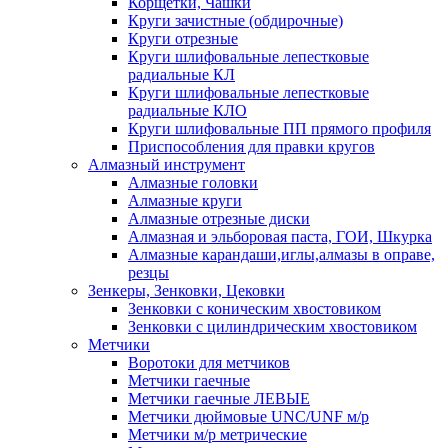
Корщетки, Чашки
Круги зачистные (обдирочные)
Круги отрезные
Круги шлифовальные лепестковые
радиальные КЛ
Круги шлифовальные лепестковые
радиальные КЛО
Круги шлифовальные ПП прямого профиля
Приспособления для правки кругов
Алмазный инструмент
Алмазные головки
Алмазные круги
Алмазные отрезные диски
Алмазная и эльборовая паста, ГОИ, Шкурка
Алмазные карандаши,иглы,алмазы в оправе,
резцы
Зенкеры, Зенковки, Цековки
Зенковки с коническим хвостовиком
Зенковки с цилиндрическим хвостовиком
Метчики
Воротоки для метчиков
Метчики гаечные
Метчики гаечные ЛЕВЫЕ
Метчики дюймовые UNC/UNF м/р
Метчики м/р метрические