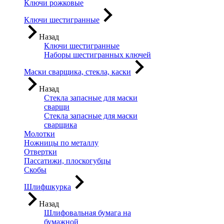
Ключи рожковые
Ключи шестигранные
Назад
Ключи шестигранные
Наборы шестигранных ключей
Маски сварщика, стекла, каски
Назад
Стекла запасные для маски
сварщи
Стекла запасные для маски
сварщика
Молотки
Ножницы по металлу
Отвертки
Пассатижи, плоскогубцы
Скобы
Шлифшкурка
Назад
Шлифовальная бумага на
бумажной