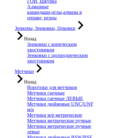
ГОИ, Шкурка
Алмазные
карандаши,иглы,алмазы в
оправе, резцы
Зенкеры, Зенковки, Цековки
Назад
Зенковки с коническим
хвостовиком
Зенковки с цилиндрическим
хвостовиком
Метчики
Назад
Воротоки для метчиков
Метчики гаечные
Метчики гаечные ЛЕВЫЕ
Метчики дюймовые UNC/UNF
м/р
Метчики м/р метрические
Метчики метрические ручные
Метчики метрические ручные
левые
Метчики дюймовые BSW/BSF