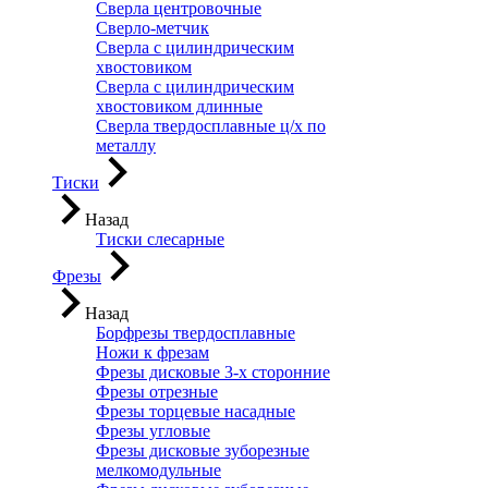
Сверла центровочные
Сверло-метчик
Сверла с цилиндрическим
хвостовиком
Сверла с цилиндрическим
хвостовиком длинные
Сверла твердосплавные ц/х по
металлу
Тиски
Назад
Тиски слесарные
Фрезы
Назад
Борфрезы твердосплавные
Ножи к фрезам
Фрезы дисковые 3-х сторонние
Фрезы отрезные
Фрезы торцевые насадные
Фрезы угловые
Фрезы дисковые зуборезные
мелкомодульные