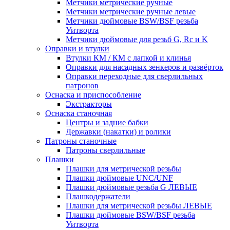
Метчики метрические ручные
Метчики метрические ручные левые
Метчики дюймовые BSW/BSF резьба
Уитворта
Метчики дюймовые для резьб G, Rc и K
Оправки и втулки
Втулки КМ / КМ с лапкой и клинья
Оправки для насадных зенкеров и развёрток
Оправки переходные для сверлильных
патронов
Оснаска и приспособление
Экстракторы
Оснаска станочная
Центры и задние бабки
Державки (накатки) и ролики
Патроны станочные
Патроны сверлильные
Плашки
Плашки для метрической резьбы
Плашки дюймовые UNC/UNF
Плашки дюймовые резьба G ЛЕВЫЕ
Плашкодержатели
Плашки для метрической резьбы ЛЕВЫЕ
Плашки дюймовые BSW/BSF резьба
Уитворта