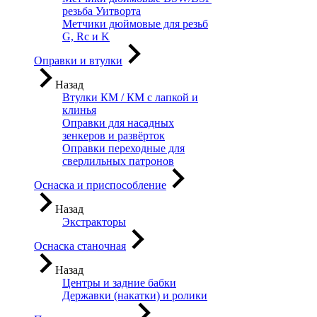
резьба Уитворта
Метчики дюймовые для резьб
G, Rc и K
Оправки и втулки
Назад
Втулки КМ / КМ с лапкой и
клинья
Оправки для насадных
зенкеров и развёрток
Оправки переходные для
сверлильных патронов
Оснаска и приспособление
Назад
Экстракторы
Оснаска станочная
Назад
Центры и задние бабки
Державки (накатки) и ролики