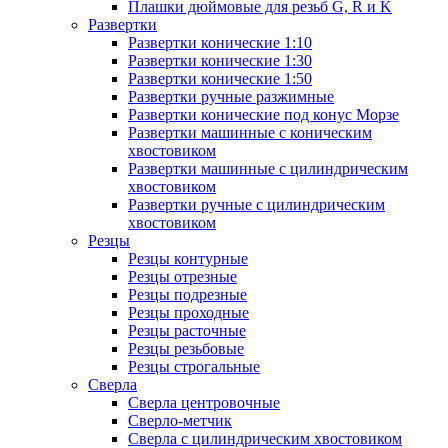
Плашки дюймовые для резьб G, R и K
Развертки
Развертки конические 1:10
Развертки конические 1:30
Развертки конические 1:50
Развертки ручные разжимные
Развертки конические под конус Морзе
Развертки машинные с коническим
хвостовиком
Развертки машинные с цилиндрическим
хвостовиком
Развертки ручные с цилиндрическим
хвостовиком
Резцы
Резцы контурные
Резцы отрезные
Резцы подрезные
Резцы проходные
Резцы расточные
Резцы резьбовые
Резцы строгальные
Сверла
Сверла центровочные
Сверло-метчик
Сверла с цилиндрическим хвостовиком