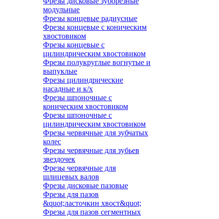
Фрезы дисковые зуборезные
модульные
Фрезы концевые радиусные
Фрезы концевые с коническим
хвостовиком
Фрезы концевые с
цилиндрическим хвостовиком
Фрезы полукруглые вогнутые и
выпуклые
Фрезы цилиндрические
насадные и к/х
Фрезы шпоночные с
коническим хвостовиком
Фрезы шпоночные с
цилиндрическим хвостовиком
Фрезы червячные для зубчатых
колес
Фрезы червячные для зубьев
звездочек
Фрезы червячные для
шлицевых валов
Фрезы дисковые пазовые
Фрезы для пазов
&quot;ласточкин хвост&quot;
Фрезы для пазов сегментных