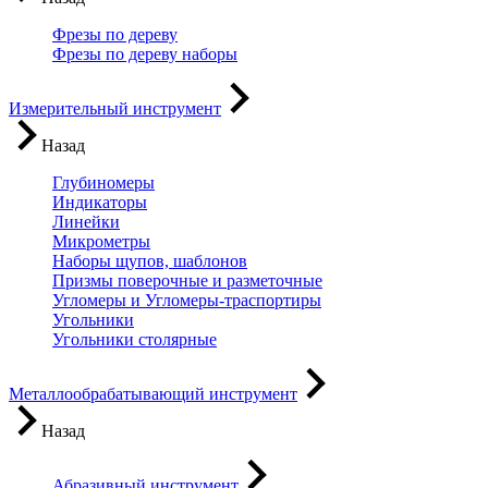
Фрезы по дереву
Фрезы по дереву наборы
Измерительный инструмент
Назад
Глубиномеры
Индикаторы
Линейки
Микрометры
Наборы щупов, шаблонов
Призмы поверочные и разметочные
Угломеры и Угломеры-траспортиры
Угольники
Угольники столярные
Металлообрабатывающий инструмент
Назад
Абразивный инструмент