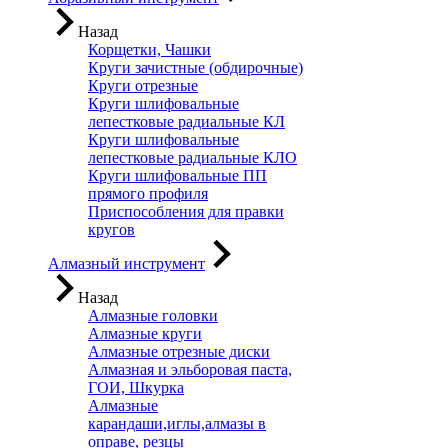
Назад
Корщетки, Чашки
Круги зачистные (обдирочные)
Круги отрезные
Круги шлифовальные
лепестковые радиальные КЛ
Круги шлифовальные
лепестковые радиальные КЛО
Круги шлифовальные ПП
прямого профиля
Приспособления для правки
кругов
Алмазный инструмент
Назад
Алмазные головки
Алмазные круги
Алмазные отрезные диски
Алмазная и эльборовая паста,
ГОИ, Шкурка
Алмазные
карандаши,иглы,алмазы в
оправе, резцы