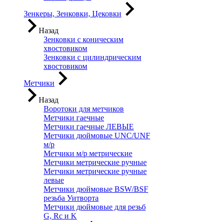
Зенкеры, Зенковки, Цековки
Назад
Зенковки с коническим
хвостовиком
Зенковки с цилиндрическим
хвостовиком
Метчики
Назад
Воротоки для метчиков
Метчики гаечные
Метчики гаечные ЛЕВЫЕ
Метчики дюймовые UNC/UNF
м/р
Метчики м/р метрические
Метчики метрические ручные
Метчики метрические ручные
левые
Метчики дюймовые BSW/BSF
резьба Уитворта
Метчики дюймовые для резьб
G, Rc и K