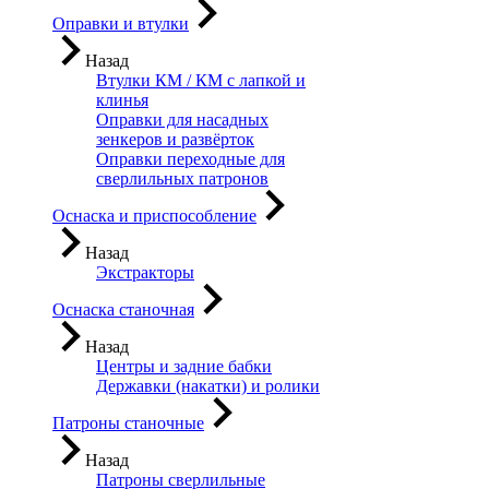
Оправки и втулки
Назад
Втулки КМ / КМ с лапкой и
клинья
Оправки для насадных
зенкеров и развёрток
Оправки переходные для
сверлильных патронов
Оснаска и приспособление
Назад
Экстракторы
Оснаска станочная
Назад
Центры и задние бабки
Державки (накатки) и ролики
Патроны станочные
Назад
Патроны сверлильные