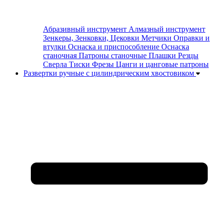
Абразивный инструмент
Алмазный инструмент
Зенкеры, Зенковки, Цековки
Метчики
Оправки и
втулки
Оснаска и приспособление
Оснаска
станочная
Патроны станочные
Плашки
Резцы
Сверла
Тиски
Фрезы
Цанги и цанговые патроны
Развертки ручные с цилиндрическим хвостовиком