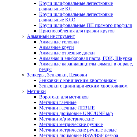
Круги шлифовальные лепестковые
радиальные КЛ
Круги шлифовальные лепестковые
радиальные КЛО
Круги шлифовальные ПП прямого профиля
Приспособления для правки кругов
Алмазный инструмент
Алмазные головки
Алмазные круги
Алмазные отрезные диски
Алмазная и эльборовая паста, ГОИ, Шкурка
Алмазные карандаши,иглы,алмазы в оправе,
резцы
Зенкеры, Зенковки, Цековки
Зенковки с коническим хвостовиком
Зенковки с цилиндрическим хвостовиком
Метчики
Воротоки для метчиков
Метчики гаечные
Метчики гаечные ЛЕВЫЕ
Метчики дюймовые UNC/UNF м/р
Метчики м/р метрические
Метчики метрические ручные
Метчики метрические ручные левые
Метчики дюймовые BSW/BSF резьба