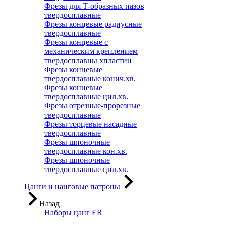
Фрезы для Т-образных пазов
твердосплавные
Фрезы концевые радиусные
твердосплавные
Фрезы концевые с
механическим креплением
твердосплавны хпластин
Фрезы концевые
твердосплавные конич.хв.
Фрезы концевые
твердосплавные цил.хв.
Фрезы отрезные-прорезные
твердосплавные
Фрезы торцевые насадные
твердосплавные
Фрезы шпоночные
твердосплавные кон.хв.
Фрезы шпоночные
твердосплавные цил.хв.
Цанги и цанговые патроны
Назад
Наборы цанг ER