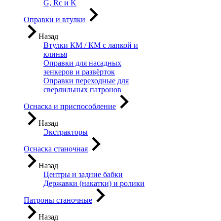
G, Rc и K
Оправки и втулки
Назад
Втулки КМ / КМ с лапкой и
клинья
Оправки для насадных
зенкеров и развёрток
Оправки переходные для
сверлильных патронов
Оснаска и приспособление
Назад
Экстракторы
Оснаска станочная
Назад
Центры и задние бабки
Державки (накатки) и ролики
Патроны станочные
Назад