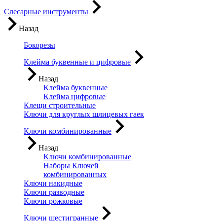
Слесарные инструменты
Назад
Бокорезы
Клейма буквенные и цифровые
Назад
Клейма буквенные
Клейма цифровые
Клещи строительные
Ключи для круглых шлицевых гаек
Ключи комбинированные
Назад
Ключи комбинированные
Наборы Ключей
комбинированных
Ключи накидные
Ключи разводные
Ключи рожковые
Ключи шестигранные