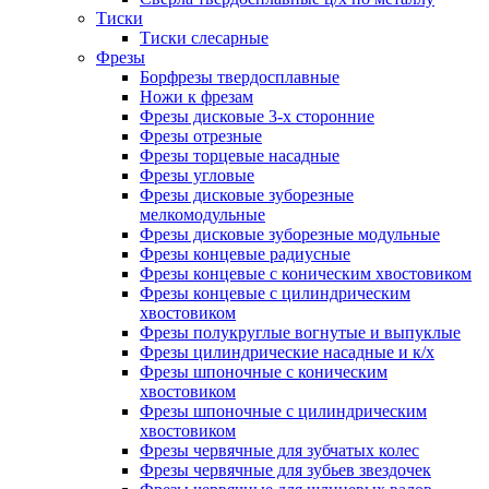
Тиски
Тиски слесарные
Фрезы
Борфрезы твердосплавные
Ножи к фрезам
Фрезы дисковые 3-х сторонние
Фрезы отрезные
Фрезы торцевые насадные
Фрезы угловые
Фрезы дисковые зуборезные
мелкомодульные
Фрезы дисковые зуборезные модульные
Фрезы концевые радиусные
Фрезы концевые с коническим хвостовиком
Фрезы концевые с цилиндрическим
хвостовиком
Фрезы полукруглые вогнутые и выпуклые
Фрезы цилиндрические насадные и к/х
Фрезы шпоночные с коническим
хвостовиком
Фрезы шпоночные с цилиндрическим
хвостовиком
Фрезы червячные для зубчатых колес
Фрезы червячные для зубьев звездочек