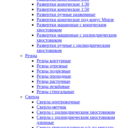
Развертки конические 1:30
Развертки конические 1:50
Развертки ручные разжимные
Развертки конические под конус Морзе
Развертки машинные с коническим
хвостовиком
Развертки машинные с цилиндрическим
хвостовиком
Развертки ручные с цилиндрическим
хвостовиком
Резцы
Резцы контурные
Резцы отрезные
Резцы подрезные
Резцы проходные
Резцы расточные
Резцы резьбовые
Резцы строгальные
Сверла
Сверла центровочные
Сверло-метчик
Сверла с цилиндрическим хвостовиком
Сверла с цилиндрическим хвостовиком
длинные
Сверла твердосплавные ц/х по металлу