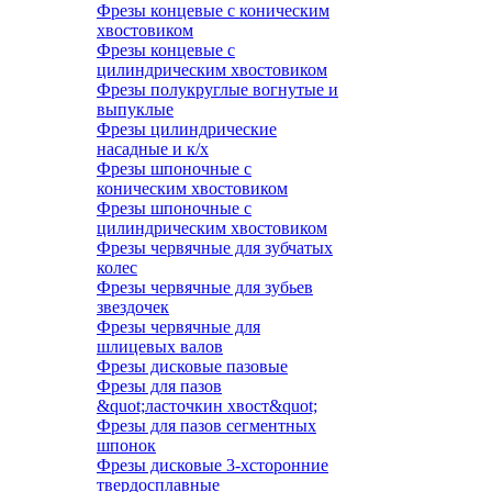
Фрезы концевые с коническим
хвостовиком
Фрезы концевые с
цилиндрическим хвостовиком
Фрезы полукруглые вогнутые и
выпуклые
Фрезы цилиндрические
насадные и к/х
Фрезы шпоночные с
коническим хвостовиком
Фрезы шпоночные с
цилиндрическим хвостовиком
Фрезы червячные для зубчатых
колес
Фрезы червячные для зубьев
звездочек
Фрезы червячные для
шлицевых валов
Фрезы дисковые пазовые
Фрезы для пазов
&quot;ласточкин хвост&quot;
Фрезы для пазов сегментных
шпонок
Фрезы дисковые 3-хсторонние
твердосплавные