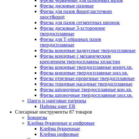
Фрезы червячные для шлицевых валов
Фрезы дисковые пазовые
Фрезы для пазов &quot;ласточкин
хвост&quot;
Фрезы для пазов сегментных шпонок
Фрезы дисковые 3-хсторонние
твердосплавные
Фрезы для Т-образных пазов
твердосплавные
Фрезы концевые радиусные твердосплавные
Фрезы концевые с механическим
креплением твердосплавны хпластин
Фрезы концевые твердосплавные конич.хв.
Фрезы концевые твердосплавные цил.хв.
Фрезы отрезные-прорезные твердосплавные
Фрезы торцевые насадные твердосплавные
Фрезы шпоночные твердосплавные кон.хв.
Фрезы шпоночные твердосплавные цил.хв.
Цанги и цанговые патроны
Наборы цанг ER
Слесарные инструменты
87 товаров
Бокорезы
Клейма буквенные и цифровые
Клейма буквенные
Клейма цифровые