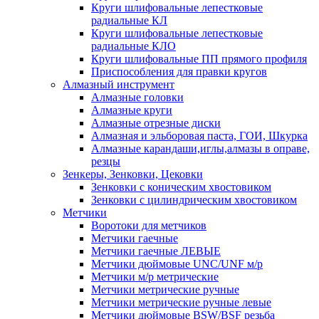
Круги шлифовальные лепестковые
радиальные КЛ
Круги шлифовальные лепестковые
радиальные КЛО
Круги шлифовальные ПП прямого профиля
Приспособления для правки кругов
Алмазный инструмент
Алмазные головки
Алмазные круги
Алмазные отрезные диски
Алмазная и эльборовая паста, ГОИ, Шкурка
Алмазные карандаши,иглы,алмазы в оправе,
резцы
Зенкеры, Зенковки, Цековки
Зенковки с коническим хвостовиком
Зенковки с цилиндрическим хвостовиком
Метчики
Воротоки для метчиков
Метчики гаечные
Метчики гаечные ЛЕВЫЕ
Метчики дюймовые UNC/UNF м/р
Метчики м/р метрические
Метчики метрические ручные
Метчики метрические ручные левые
Метчики дюймовые BSW/BSF резьба