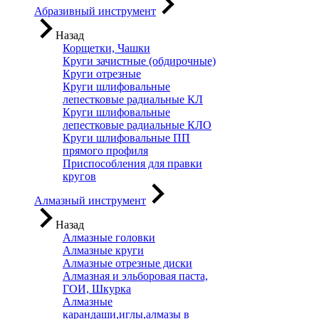
Абразивный инструмент
Назад
Корщетки, Чашки
Круги зачистные (обдирочные)
Круги отрезные
Круги шлифовальные
лепестковые радиальные КЛ
Круги шлифовальные
лепестковые радиальные КЛО
Круги шлифовальные ПП
прямого профиля
Приспособления для правки
кругов
Алмазный инструмент
Назад
Алмазные головки
Алмазные круги
Алмазные отрезные диски
Алмазная и эльборовая паста,
ГОИ, Шкурка
Алмазные
карандаши,иглы,алмазы в