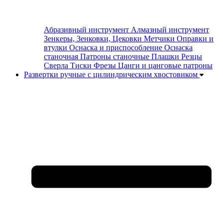
Абразивный инструмент
Алмазный инструмент
Зенкеры, Зенковки, Цековки
Метчики
Оправки и
втулки
Оснаска и приспособление
Оснаска
станочная
Патроны станочные
Плашки
Резцы
Сверла
Тиски
Фрезы
Цанги и цанговые патроны
Развертки ручные с цилиндрическим хвостовиком