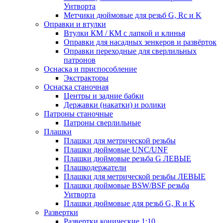
Уитворта
Метчики дюймовые для резьб G, Rc и K
Оправки и втулки
Втулки КМ / КМ с лапкой и клинья
Оправки для насадных зенкеров и развёрток
Оправки переходные для сверлильных
патронов
Оснаска и приспособление
Экстракторы
Оснаска станочная
Центры и задние бабки
Державки (накатки) и ролики
Патроны станочные
Патроны сверлильные
Плашки
Плашки для метрической резьбы
Плашки дюймовые UNC/UNF
Плашки дюймовые резьба G ЛЕВЫЕ
Плашкодержатели
Плашки для метрической резьбы ЛЕВЫЕ
Плашки дюймовые BSW/BSF резьба
Уитворта
Плашки дюймовые для резьб G, R и K
Развертки
Развертки конические 1:10