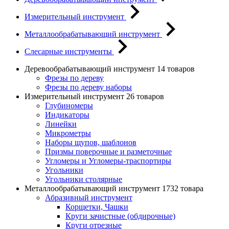
Измерительный инструмент
Металлообрабатывающий инструмент
Слесарные инструменты
Деревообрабатывающий инструмент
14 товаров
Фрезы по дереву
Фрезы по дереву наборы
Измерительный инструмент
26 товаров
Глубиномеры
Индикаторы
Линейки
Микрометры
Наборы щупов, шаблонов
Призмы поверочные и разметочные
Угломеры и Угломеры-траспортиры
Угольники
Угольники столярные
Металлообрабатывающий инструмент
1732 товара
Абразивный инструмент
Корщетки, Чашки
Круги зачистные (обдирочные)
Круги отрезные