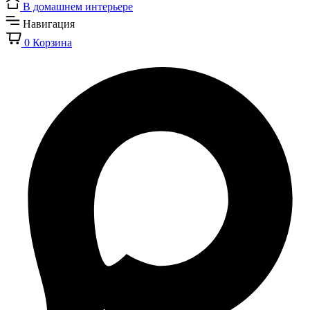
В домашнем интерьере
Навигация
0
Корзина