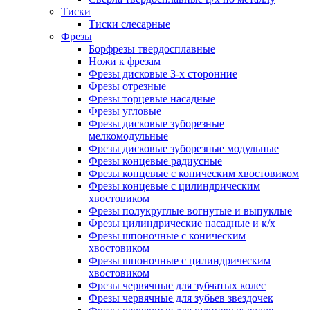
Тиски
Тиски слесарные
Фрезы
Борфрезы твердосплавные
Ножи к фрезам
Фрезы дисковые 3-х сторонние
Фрезы отрезные
Фрезы торцевые насадные
Фрезы угловые
Фрезы дисковые зуборезные
мелкомодульные
Фрезы дисковые зуборезные модульные
Фрезы концевые радиусные
Фрезы концевые с коническим хвостовиком
Фрезы концевые с цилиндрическим
хвостовиком
Фрезы полукруглые вогнутые и выпуклые
Фрезы цилиндрические насадные и к/х
Фрезы шпоночные с коническим
хвостовиком
Фрезы шпоночные с цилиндрическим
хвостовиком
Фрезы червячные для зубчатых колес
Фрезы червячные для зубьев звездочек