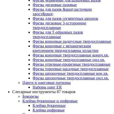
Фрезы червячные для шлицевых валов
Фрезы дисковые пазовые
Фрезы для пазов &quot;ласточкин
хвост&quot;
Фрезы для пазов сегментных шпонок
Фрезы дисковые 3-хсторонние
твердосплавные
Фрезы для Т-образных пазов
твердосплавные
Фрезы концевые радиусные твердосплавные
Фрезы концевые с механическим
креплением твердосплавны хпластин
Фрезы концевые твердосплавные конич.хв.
Фрезы концевые твердосплавные цил.хв.
Фрезы отрезные-прорезные твердосплавные
Фрезы торцевые насадные твердосплавные
Фрезы шпоночные твердосплавные кон.хв.
Фрезы шпоночные твердосплавные цил.хв.
Цанги и цанговые патроны
Наборы цанг ER
Слесарные инструменты
87 товаров
Бокорезы
Клейма буквенные и цифровые
Клейма буквенные
Клейма цифровые