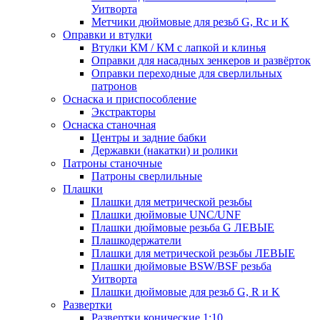
Уитворта
Метчики дюймовые для резьб G, Rc и K
Оправки и втулки
Втулки КМ / КМ с лапкой и клинья
Оправки для насадных зенкеров и развёрток
Оправки переходные для сверлильных
патронов
Оснаска и приспособление
Экстракторы
Оснаска станочная
Центры и задние бабки
Державки (накатки) и ролики
Патроны станочные
Патроны сверлильные
Плашки
Плашки для метрической резьбы
Плашки дюймовые UNC/UNF
Плашки дюймовые резьба G ЛЕВЫЕ
Плашкодержатели
Плашки для метрической резьбы ЛЕВЫЕ
Плашки дюймовые BSW/BSF резьба
Уитворта
Плашки дюймовые для резьб G, R и K
Развертки
Развертки конические 1:10