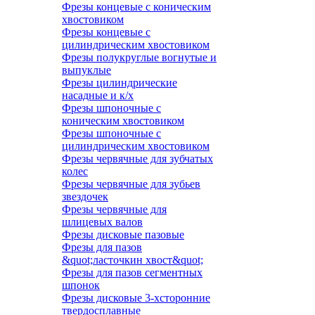
Фрезы концевые с коническим
хвостовиком
Фрезы концевые с
цилиндрическим хвостовиком
Фрезы полукруглые вогнутые и
выпуклые
Фрезы цилиндрические
насадные и к/х
Фрезы шпоночные с
коническим хвостовиком
Фрезы шпоночные с
цилиндрическим хвостовиком
Фрезы червячные для зубчатых
колес
Фрезы червячные для зубьев
звездочек
Фрезы червячные для
шлицевых валов
Фрезы дисковые пазовые
Фрезы для пазов
&quot;ласточкин хвост&quot;
Фрезы для пазов сегментных
шпонок
Фрезы дисковые 3-хсторонние
твердосплавные