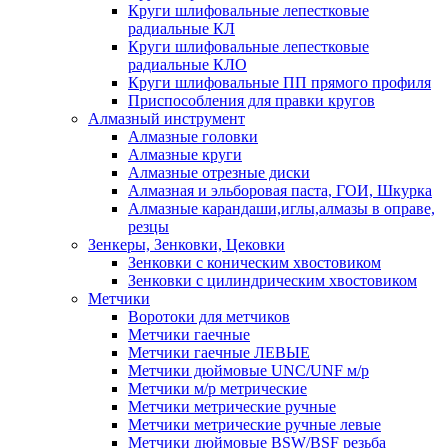
Круги шлифовальные лепестковые
радиальные КЛ
Круги шлифовальные лепестковые
радиальные КЛО
Круги шлифовальные ПП прямого профиля
Приспособления для правки кругов
Алмазный инструмент
Алмазные головки
Алмазные круги
Алмазные отрезные диски
Алмазная и эльборовая паста, ГОИ, Шкурка
Алмазные карандаши,иглы,алмазы в оправе,
резцы
Зенкеры, Зенковки, Цековки
Зенковки с коническим хвостовиком
Зенковки с цилиндрическим хвостовиком
Метчики
Воротоки для метчиков
Метчики гаечные
Метчики гаечные ЛЕВЫЕ
Метчики дюймовые UNC/UNF м/р
Метчики м/р метрические
Метчики метрические ручные
Метчики метрические ручные левые
Метчики дюймовые BSW/BSF резьба