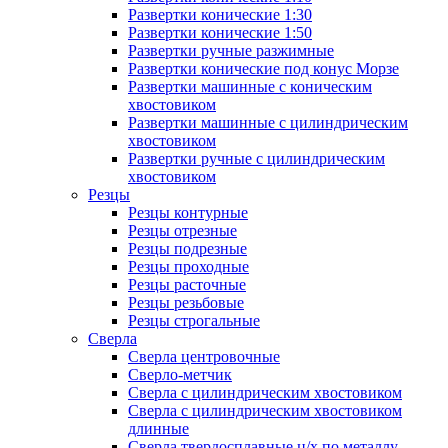
Развертки конические 1:30
Развертки конические 1:50
Развертки ручные разжимные
Развертки конические под конус Морзе
Развертки машинные с коническим
хвостовиком
Развертки машинные с цилиндрическим
хвостовиком
Развертки ручные с цилиндрическим
хвостовиком
Резцы
Резцы контурные
Резцы отрезные
Резцы подрезные
Резцы проходные
Резцы расточные
Резцы резьбовые
Резцы строгальные
Сверла
Сверла центровочные
Сверло-метчик
Сверла с цилиндрическим хвостовиком
Сверла с цилиндрическим хвостовиком
длинные
Сверла твердосплавные ц/х по металлу