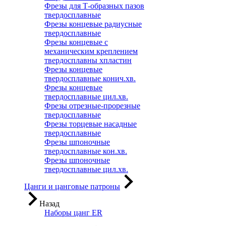
Фрезы для Т-образных пазов
твердосплавные
Фрезы концевые радиусные
твердосплавные
Фрезы концевые с
механическим креплением
твердосплавны хпластин
Фрезы концевые
твердосплавные конич.хв.
Фрезы концевые
твердосплавные цил.хв.
Фрезы отрезные-прорезные
твердосплавные
Фрезы торцевые насадные
твердосплавные
Фрезы шпоночные
твердосплавные кон.хв.
Фрезы шпоночные
твердосплавные цил.хв.
Цанги и цанговые патроны
Назад
Наборы цанг ER