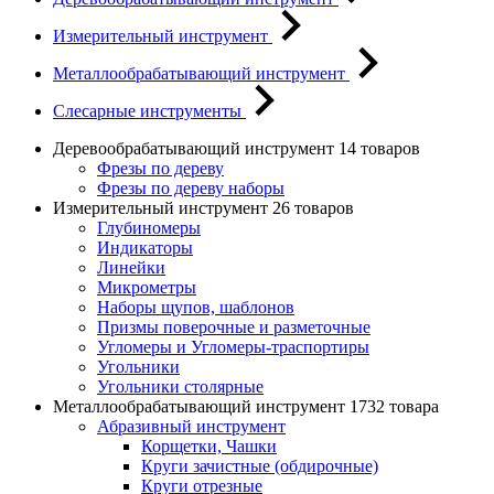
Измерительный инструмент
Металлообрабатывающий инструмент
Слесарные инструменты
Деревообрабатывающий инструмент
14 товаров
Фрезы по дереву
Фрезы по дереву наборы
Измерительный инструмент
26 товаров
Глубиномеры
Индикаторы
Линейки
Микрометры
Наборы щупов, шаблонов
Призмы поверочные и разметочные
Угломеры и Угломеры-траспортиры
Угольники
Угольники столярные
Металлообрабатывающий инструмент
1732 товара
Абразивный инструмент
Корщетки, Чашки
Круги зачистные (обдирочные)
Круги отрезные