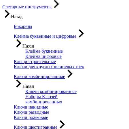
Слесарные инструменты
Назад
Бокорезы
Клейма буквенные и цифровые
Назад
Клейма буквенные
Клейма цифровые
Клещи строительные
Ключи для круглых шлицевых гаек
Ключи комбинированные
Назад
Ключи комбинированные
Наборы Ключей
комбинированных
Ключи накидные
Ключи разводные
Ключи рожковые
Ключи шестигранные