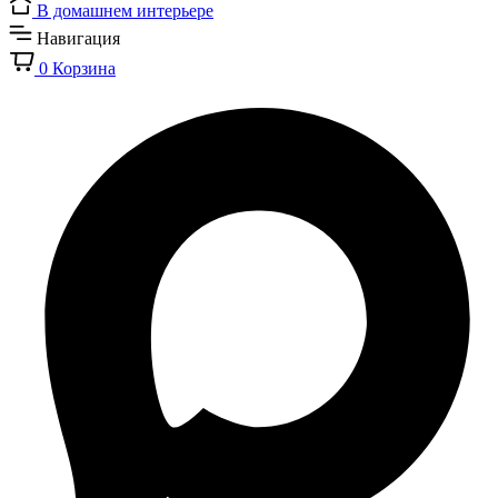
В домашнем интерьере
Навигация
0
Корзина