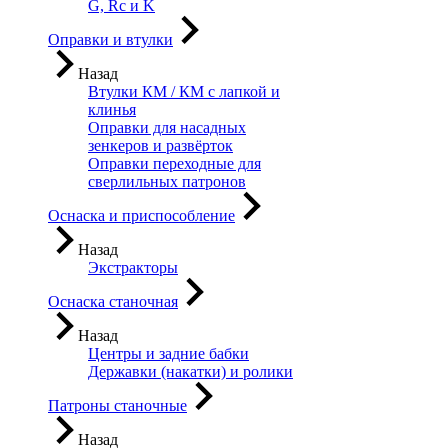
G, Rc и K
Оправки и втулки
Назад
Втулки КМ / КМ с лапкой и
клинья
Оправки для насадных
зенкеров и развёрток
Оправки переходные для
сверлильных патронов
Оснаска и приспособление
Назад
Экстракторы
Оснаска станочная
Назад
Центры и задние бабки
Державки (накатки) и ролики
Патроны станочные
Назад