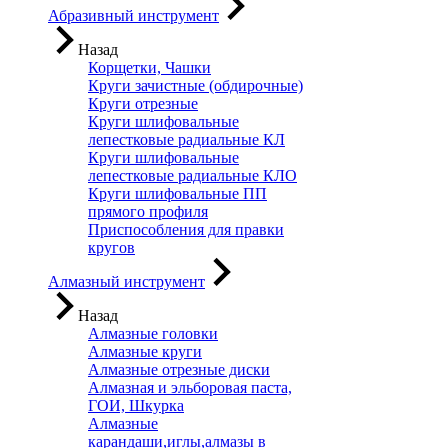
Абразивный инструмент
Назад
Корщетки, Чашки
Круги зачистные (обдирочные)
Круги отрезные
Круги шлифовальные
лепестковые радиальные КЛ
Круги шлифовальные
лепестковые радиальные КЛО
Круги шлифовальные ПП
прямого профиля
Приспособления для правки
кругов
Алмазный инструмент
Назад
Алмазные головки
Алмазные круги
Алмазные отрезные диски
Алмазная и эльборовая паста,
ГОИ, Шкурка
Алмазные
карандаши,иглы,алмазы в