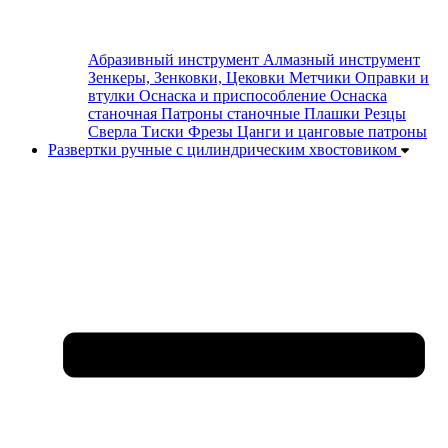
Абразивный инструмент
Алмазный инструмент
Зенкеры, Зенковки, Цековки
Метчики
Оправки и
втулки
Оснаска и приспособление
Оснаска
станочная
Патроны станочные
Плашки
Резцы
Сверла
Тиски
Фрезы
Цанги и цанговые патроны
Развертки ручные с цилиндрическим хвостовиком