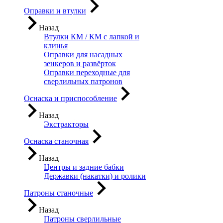
Оправки и втулки
Назад
Втулки КМ / КМ с лапкой и
клинья
Оправки для насадных
зенкеров и развёрток
Оправки переходные для
сверлильных патронов
Оснаска и приспособление
Назад
Экстракторы
Оснаска станочная
Назад
Центры и задние бабки
Державки (накатки) и ролики
Патроны станочные
Назад
Патроны сверлильные