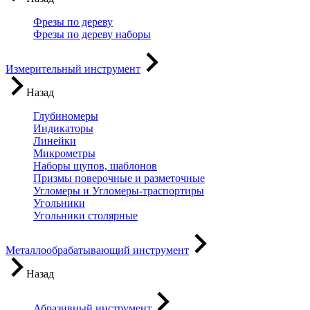
Фрезы по дереву
Фрезы по дереву наборы
Измерительный инструмент
Назад
Глубиномеры
Индикаторы
Линейки
Микрометры
Наборы щупов, шаблонов
Призмы поверочные и разметочные
Угломеры и Угломеры-траспортиры
Угольники
Угольники столярные
Металлообрабатывающий инструмент
Назад
Абразивный инструмент