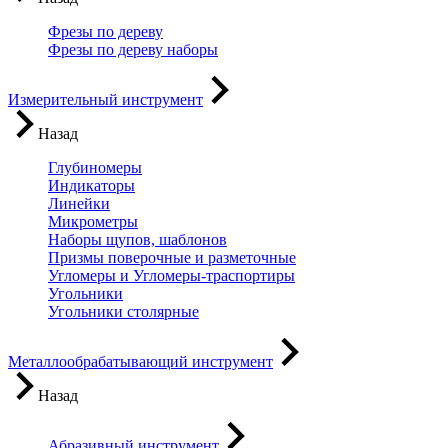
Фрезы по дереву
Фрезы по дереву наборы
Измерительный инструмент
Назад
Глубиномеры
Индикаторы
Линейки
Микрометры
Наборы щупов, шаблонов
Призмы поверочные и разметочные
Угломеры и Угломеры-траспортиры
Угольники
Угольники столярные
Металлообрабатывающий инструмент
Назад
Абразивный инструмент