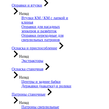
Оправки и втулки
Назад
Втулки КМ / КМ с лапкой и
клинья
Оправки для насадных
зенкеров и развёрток
Оправки переходные для
сверлильных патронов
Оснаска и приспособление
Назад
Экстракторы
Оснаска станочная
Назад
Центры и задние бабки
Державки (накатки) и ролики
Патроны станочные
Назад
Патроны сверлильные