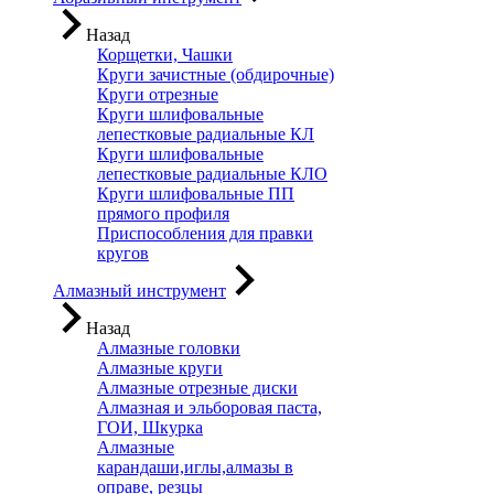
Назад
Корщетки, Чашки
Круги зачистные (обдирочные)
Круги отрезные
Круги шлифовальные
лепестковые радиальные КЛ
Круги шлифовальные
лепестковые радиальные КЛО
Круги шлифовальные ПП
прямого профиля
Приспособления для правки
кругов
Алмазный инструмент
Назад
Алмазные головки
Алмазные круги
Алмазные отрезные диски
Алмазная и эльборовая паста,
ГОИ, Шкурка
Алмазные
карандаши,иглы,алмазы в
оправе, резцы