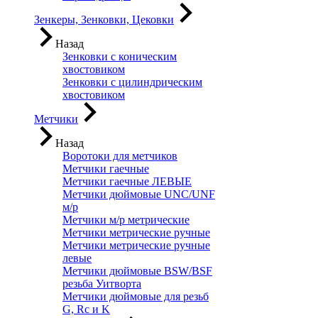
Зенкеры, Зенковки, Цековки
Назад
Зенковки с коническим
хвостовиком
Зенковки с цилиндрическим
хвостовиком
Метчики
Назад
Воротоки для метчиков
Метчики гаечные
Метчики гаечные ЛЕВЫЕ
Метчики дюймовые UNC/UNF
м/р
Метчики м/р метрические
Метчики метрические ручные
Метчики метрические ручные
левые
Метчики дюймовые BSW/BSF
резьба Уитворта
Метчики дюймовые для резьб
G, Rc и K