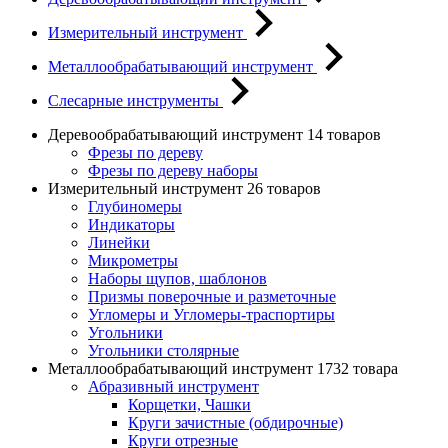
Измерительный инструмент
Металлообрабатывающий инструмент
Слесарные инструменты
Деревообрабатывающий инструмент
14 товаров
Фрезы по дереву
Фрезы по дереву наборы
Измерительный инструмент
26 товаров
Глубиномеры
Индикаторы
Линейки
Микрометры
Наборы щупов, шаблонов
Призмы поверочные и разметочные
Угломеры и Угломеры-траспортиры
Угольники
Угольники столярные
Металлообрабатывающий инструмент
1732 товара
Абразивный инструмент
Корщетки, Чашки
Круги зачистные (обдирочные)
Круги отрезные