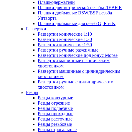
Плашкодержатели
Плашки для метрической резьбы ЛЕВЫЕ
Плашки дюймовые BSW/BSF резьба
Уитворта
Плашки дюймовые для резьб G, R и K
Развертки
Развертки конические 1:10
Развертки конические 1:30
Развертки конические 1:50
Развертки ручные разжимные
Развертки конические под конус Морзе
Развертки машинные с коническим
хвостовиком
Развертки машинные с цилиндрическим
хвостовиком
Развертки ручные с цилиндрическим
хвостовиком
Резцы
Резцы контурные
Резцы отрезные
Резцы подрезные
Резцы проходные
Резцы расточные
Резцы резьбовые
Резцы строгальные