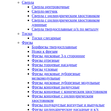
Сверла
Сверла центровочные
Сверло-метчик
Сверла с цилиндрическим хвостовиком
Сверла с цилиндрическим хвостовиком
длинные
Сверла твердосплавные ц/х по металлу
Тиски
Тиски слесарные
Фрезы
Борфрезы твердосплавные
Ножи к фрезам
Фрезы дисковые 3-х сторонние
Фрезы отрезные
Фрезы торцевые насадные
Фрезы угловые
Фрезы дисковые зуборезные
мелкомодульные
Фрезы дисковые зуборезные модульные
Фрезы концевые радиусные
Фрезы концевые с коническим хвостовиком
Фрезы концевые с цилиндрическим
хвостовиком
Фрезы полукруглые вогнутые и выпуклые
Фрезы цилиндрические насадные и к/х