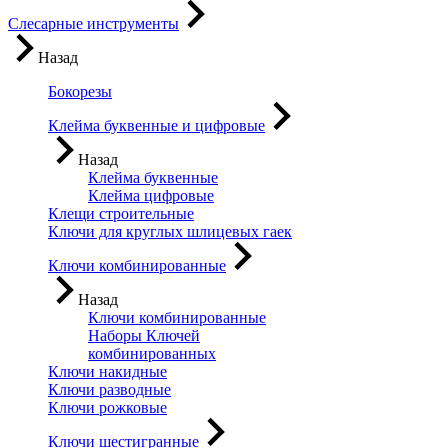
Слесарные инструменты
Назад
Бокорезы
Клейма буквенные и цифровые
Назад
Клейма буквенные
Клейма цифровые
Клещи строительные
Ключи для круглых шлицевых гаек
Ключи комбинированные
Назад
Ключи комбинированные
Наборы Ключей
комбинированных
Ключи накидные
Ключи разводные
Ключи рожковые
Ключи шестигранные