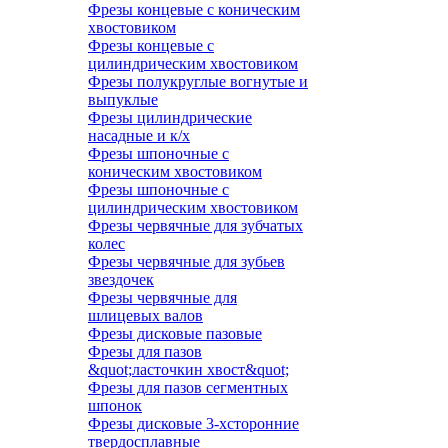
Фрезы концевые с коническим
хвостовиком
Фрезы концевые с
цилиндрическим хвостовиком
Фрезы полукруглые вогнутые и
выпуклые
Фрезы цилиндрические
насадные и к/х
Фрезы шпоночные с
коническим хвостовиком
Фрезы шпоночные с
цилиндрическим хвостовиком
Фрезы червячные для зубчатых
колес
Фрезы червячные для зубьев
звездочек
Фрезы червячные для
шлицевых валов
Фрезы дисковые пазовые
Фрезы для пазов
&quot;ласточкин хвост&quot;
Фрезы для пазов сегментных
шпонок
Фрезы дисковые 3-хсторонние
твердосплавные