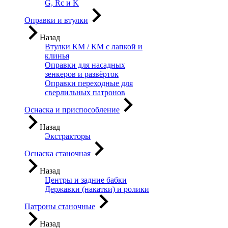
G, Rc и K
Оправки и втулки
Назад
Втулки КМ / КМ с лапкой и
клинья
Оправки для насадных
зенкеров и развёрток
Оправки переходные для
сверлильных патронов
Оснаска и приспособление
Назад
Экстракторы
Оснаска станочная
Назад
Центры и задние бабки
Державки (накатки) и ролики
Патроны станочные
Назад