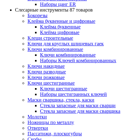
Наборы цанг ER
Слесарные инструменты
87 товаров
Бокорезы
Клейма буквенные и цифровые
Клейма буквенные
Клейма цифровые
Клещи строительные
Ключи для круглых шлицевых гаек
Ключи комбинированные
Ключи комбинированные
Наборы Ключей комбинированных
Ключи накидные
Ключи разводные
Ключи рожковые
Ключи шестигранные
Ключи шестигранные
Наборы шестигранных ключей
Маски сварщика, стекла, каски
Стекла запасные для маски сварщи
Стекла запасные для маски сварщика
Молотки
Ножницы по металлу
Отвертки
Пассатижи, плоскогубцы
Скобы