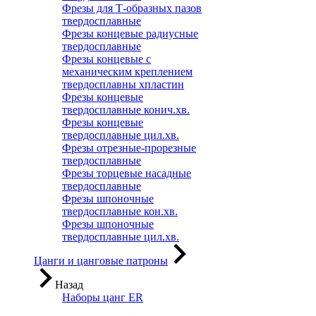
Фрезы для Т-образных пазов
твердосплавные
Фрезы концевые радиусные
твердосплавные
Фрезы концевые с
механическим креплением
твердосплавны хпластин
Фрезы концевые
твердосплавные конич.хв.
Фрезы концевые
твердосплавные цил.хв.
Фрезы отрезные-прорезные
твердосплавные
Фрезы торцевые насадные
твердосплавные
Фрезы шпоночные
твердосплавные кон.хв.
Фрезы шпоночные
твердосплавные цил.хв.
Цанги и цанговые патроны
Назад
Наборы цанг ER