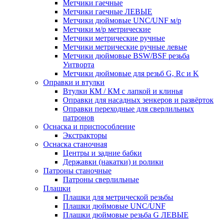
Метчики гаечные
Метчики гаечные ЛЕВЫЕ
Метчики дюймовые UNC/UNF м/р
Метчики м/р метрические
Метчики метрические ручные
Метчики метрические ручные левые
Метчики дюймовые BSW/BSF резьба
Уитворта
Метчики дюймовые для резьб G, Rc и K
Оправки и втулки
Втулки КМ / КМ с лапкой и клинья
Оправки для насадных зенкеров и развёрток
Оправки переходные для сверлильных
патронов
Оснаска и приспособление
Экстракторы
Оснаска станочная
Центры и задние бабки
Державки (накатки) и ролики
Патроны станочные
Патроны сверлильные
Плашки
Плашки для метрической резьбы
Плашки дюймовые UNC/UNF
Плашки дюймовые резьба G ЛЕВЫЕ