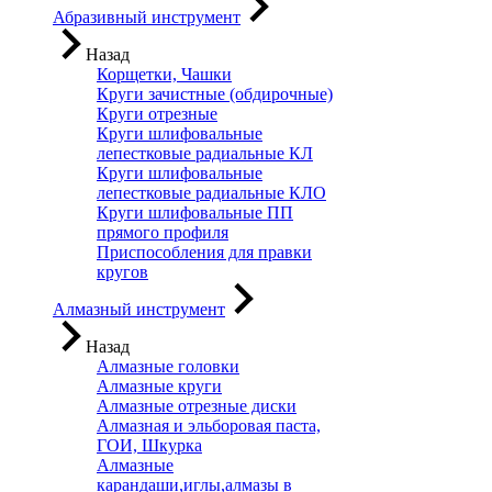
Абразивный инструмент
Назад
Корщетки, Чашки
Круги зачистные (обдирочные)
Круги отрезные
Круги шлифовальные
лепестковые радиальные КЛ
Круги шлифовальные
лепестковые радиальные КЛО
Круги шлифовальные ПП
прямого профиля
Приспособления для правки
кругов
Алмазный инструмент
Назад
Алмазные головки
Алмазные круги
Алмазные отрезные диски
Алмазная и эльборовая паста,
ГОИ, Шкурка
Алмазные
карандаши,иглы,алмазы в