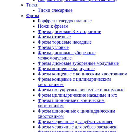
Тиски
Тиски слесарные
Фрезы
Борфрезы твердосплавные
Ножи к фрезам
Фрезы дисковые 3-х сторонние
Фрезы отрезные
Фрезы торцевые насадные
Фрезы угловые
Фрезы дисковые зуборезные
мелкомодульные
Фрезы дисковые зуборезные модульные
Фрезы концевые радиусные
Фрезы концевые с коническим хвостовиком
Фрезы концевые с цилиндрическим
хвостовиком
Фрезы полукруглые вогнутые и выпуклые
Фрезы цилиндрические насадные и к/х
Фрезы шпоночные с коническим
хвостовиком
Фрезы шпоночные с цилиндрическим
хвостовиком
Фрезы червячные для зубчатых колес
Фрезы червячные для зубьев звездочек