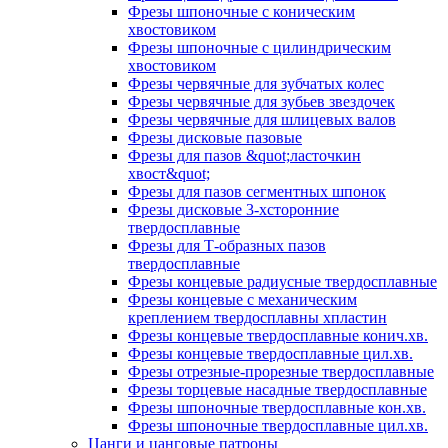
Фрезы шпоночные с коническим
хвостовиком
Фрезы шпоночные с цилиндрическим
хвостовиком
Фрезы червячные для зубчатых колес
Фрезы червячные для зубьев звездочек
Фрезы червячные для шлицевых валов
Фрезы дисковые пазовые
Фрезы для пазов &quot;ласточкин
хвост&quot;
Фрезы для пазов сегментных шпонок
Фрезы дисковые 3-хсторонние
твердосплавные
Фрезы для Т-образных пазов
твердосплавные
Фрезы концевые радиусные твердосплавные
Фрезы концевые с механическим
креплением твердосплавны хпластин
Фрезы концевые твердосплавные конич.хв.
Фрезы концевые твердосплавные цил.хв.
Фрезы отрезные-прорезные твердосплавные
Фрезы торцевые насадные твердосплавные
Фрезы шпоночные твердосплавные кон.хв.
Фрезы шпоночные твердосплавные цил.хв.
Цанги и цанговые патроны