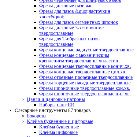
Фрезы червячные для шлицевых валов
Фрезы дисковые пазовые
Фрезы для пазов &quot;ласточкин
хвост&quot;
Фрезы для пазов сегментных шпонок
Фрезы дисковые 3-хсторонние
твердосплавные
Фрезы для Т-образных пазов
твердосплавные
Фрезы концевые радиусные твердосплавные
Фрезы концевые с механическим
креплением твердосплавны хпластин
Фрезы концевые твердосплавные конич.хв.
Фрезы концевые твердосплавные цил.хв.
Фрезы отрезные-прорезные твердосплавные
Фрезы торцевые насадные твердосплавные
Фрезы шпоночные твердосплавные кон.хв.
Фрезы шпоночные твердосплавные цил.хв.
Цанги и цанговые патроны
Наборы цанг ER
Слесарные инструменты
87 товаров
Бокорезы
Клейма буквенные и цифровые
Клейма буквенные
Клейма цифровые