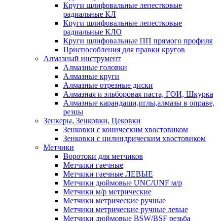
Круги шлифовальные лепестковые
радиальные КЛ
Круги шлифовальные лепестковые
радиальные КЛО
Круги шлифовальные ПП прямого профиля
Приспособления для правки кругов
Алмазный инструмент
Алмазные головки
Алмазные круги
Алмазные отрезные диски
Алмазная и эльборовая паста, ГОИ, Шкурка
Алмазные карандаши,иглы,алмазы в оправе,
резцы
Зенкеры, Зенковки, Цековки
Зенковки с коническим хвостовиком
Зенковки с цилиндрическим хвостовиком
Метчики
Воротоки для метчиков
Метчики гаечные
Метчики гаечные ЛЕВЫЕ
Метчики дюймовые UNC/UNF м/р
Метчики м/р метрические
Метчики метрические ручные
Метчики метрические ручные левые
Метчики дюймовые BSW/BSF резьба