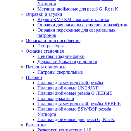
Уитворта
Метчики дюймовые для резьб G, Rc и K
Оправки и втулки
Втулки КМ / КМ с лапкой и клинья
Оправки для насадных зенкеров и развёрток
Оправки переходные для сверлильных
патронов
Оснаска и приспособление
Экстракторы
Оснаска станочная
Центры и задние бабки
Державки (накатки) и ролики
Патроны станочные
Патроны сверлильные
Плашки
Плашки для метрической резьбы
Плашки дюймовые UNC/UNF
Плашки дюймовые резьба G ЛЕВЫЕ
Плашкодержатели
Плашки для метрической резьбы ЛЕВЫЕ
Плашки дюймовые BSW/BSF резьба
Уитворта
Плашки дюймовые для резьб G, R и K
Развертки
Развертки конические 1:10