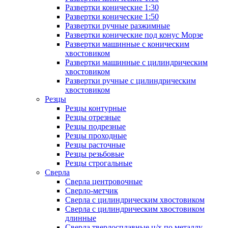
Развертки конические 1:30
Развертки конические 1:50
Развертки ручные разжимные
Развертки конические под конус Морзе
Развертки машинные с коническим
хвостовиком
Развертки машинные с цилиндрическим
хвостовиком
Развертки ручные с цилиндрическим
хвостовиком
Резцы
Резцы контурные
Резцы отрезные
Резцы подрезные
Резцы проходные
Резцы расточные
Резцы резьбовые
Резцы строгальные
Сверла
Сверла центровочные
Сверло-метчик
Сверла с цилиндрическим хвостовиком
Сверла с цилиндрическим хвостовиком
длинные
Сверла твердосплавные ц/х по металлу