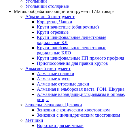
Угольники
Угольники столярные
Металлообрабатывающий инструмент
1732 товара
Абразивный инструмент
Корщетки, Чашки
Круги зачистные (обдирочные)
Круги отрезные
Круги шлифовальные лепестковые
радиальные КЛ
Круги шлифовальные лепестковые
радиальные КЛО
Круги шлифовальные ПП прямого профиля
Приспособления для правки кругов
Алмазный инструмент
Алмазные головки
Алмазные круги
Алмазные отрезные диски
Алмазная и эльборовая паста, ГОИ, Шкурка
Алмазные карандаши,иглы,алмазы в оправе,
резцы
Зенкеры, Зенковки, Цековки
Зенковки с коническим хвостовиком
Зенковки с цилиндрическим хвостовиком
Метчики
Воротоки для метчиков