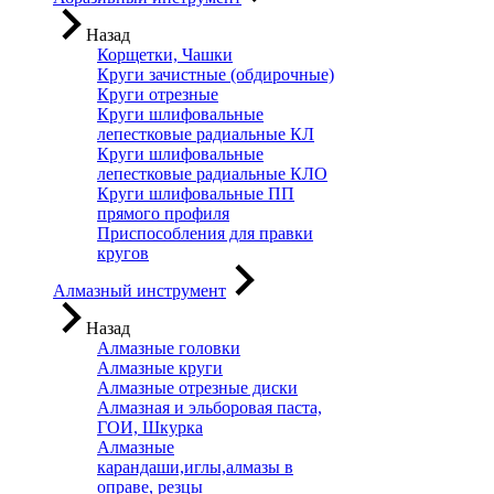
Назад
Корщетки, Чашки
Круги зачистные (обдирочные)
Круги отрезные
Круги шлифовальные
лепестковые радиальные КЛ
Круги шлифовальные
лепестковые радиальные КЛО
Круги шлифовальные ПП
прямого профиля
Приспособления для правки
кругов
Алмазный инструмент
Назад
Алмазные головки
Алмазные круги
Алмазные отрезные диски
Алмазная и эльборовая паста,
ГОИ, Шкурка
Алмазные
карандаши,иглы,алмазы в
оправе, резцы