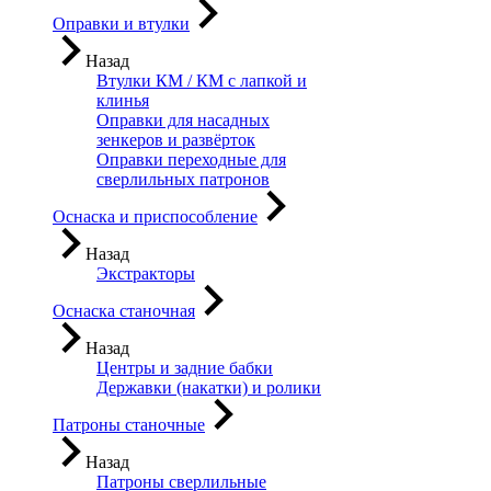
Оправки и втулки
Назад
Втулки КМ / КМ с лапкой и
клинья
Оправки для насадных
зенкеров и развёрток
Оправки переходные для
сверлильных патронов
Оснаска и приспособление
Назад
Экстракторы
Оснаска станочная
Назад
Центры и задние бабки
Державки (накатки) и ролики
Патроны станочные
Назад
Патроны сверлильные