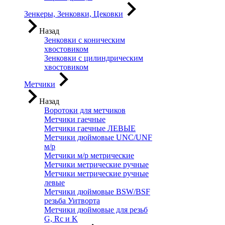
Зенкеры, Зенковки, Цековки
Назад
Зенковки с коническим
хвостовиком
Зенковки с цилиндрическим
хвостовиком
Метчики
Назад
Воротоки для метчиков
Метчики гаечные
Метчики гаечные ЛЕВЫЕ
Метчики дюймовые UNC/UNF
м/р
Метчики м/р метрические
Метчики метрические ручные
Метчики метрические ручные
левые
Метчики дюймовые BSW/BSF
резьба Уитворта
Метчики дюймовые для резьб
G, Rc и K