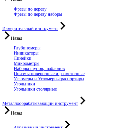
Фрезы по дереву
Фрезы по дереву наборы
Измерительный инструмент
Назад
Глубиномеры
Индикаторы
Линейки
Микрометры
Наборы щупов, шаблонов
Призмы поверочные и разметочные
Угломеры и Угломеры-траспортиры
Угольники
Угольники столярные
Металлообрабатывающий инструмент
Назад
Абразивный инструмент