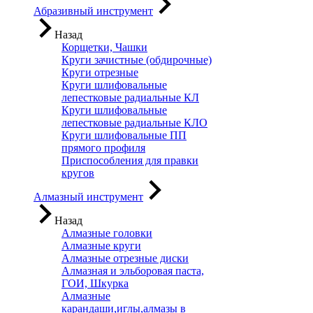
Абразивный инструмент
Назад
Корщетки, Чашки
Круги зачистные (обдирочные)
Круги отрезные
Круги шлифовальные
лепестковые радиальные КЛ
Круги шлифовальные
лепестковые радиальные КЛО
Круги шлифовальные ПП
прямого профиля
Приспособления для правки
кругов
Алмазный инструмент
Назад
Алмазные головки
Алмазные круги
Алмазные отрезные диски
Алмазная и эльборовая паста,
ГОИ, Шкурка
Алмазные
карандаши,иглы,алмазы в