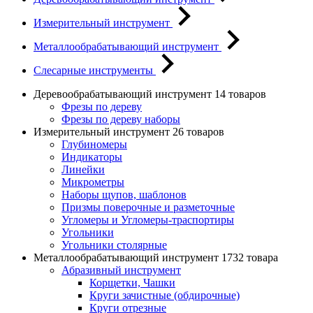
Измерительный инструмент
Металлообрабатывающий инструмент
Слесарные инструменты
Деревообрабатывающий инструмент
14 товаров
Фрезы по дереву
Фрезы по дереву наборы
Измерительный инструмент
26 товаров
Глубиномеры
Индикаторы
Линейки
Микрометры
Наборы щупов, шаблонов
Призмы поверочные и разметочные
Угломеры и Угломеры-траспортиры
Угольники
Угольники столярные
Металлообрабатывающий инструмент
1732 товара
Абразивный инструмент
Корщетки, Чашки
Круги зачистные (обдирочные)
Круги отрезные