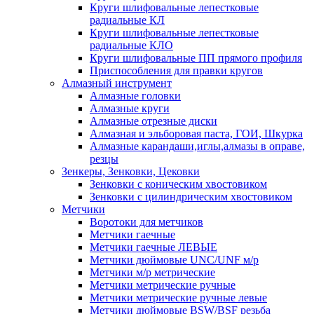
Круги шлифовальные лепестковые
радиальные КЛ
Круги шлифовальные лепестковые
радиальные КЛО
Круги шлифовальные ПП прямого профиля
Приспособления для правки кругов
Алмазный инструмент
Алмазные головки
Алмазные круги
Алмазные отрезные диски
Алмазная и эльборовая паста, ГОИ, Шкурка
Алмазные карандаши,иглы,алмазы в оправе,
резцы
Зенкеры, Зенковки, Цековки
Зенковки с коническим хвостовиком
Зенковки с цилиндрическим хвостовиком
Метчики
Воротоки для метчиков
Метчики гаечные
Метчики гаечные ЛЕВЫЕ
Метчики дюймовые UNC/UNF м/р
Метчики м/р метрические
Метчики метрические ручные
Метчики метрические ручные левые
Метчики дюймовые BSW/BSF резьба