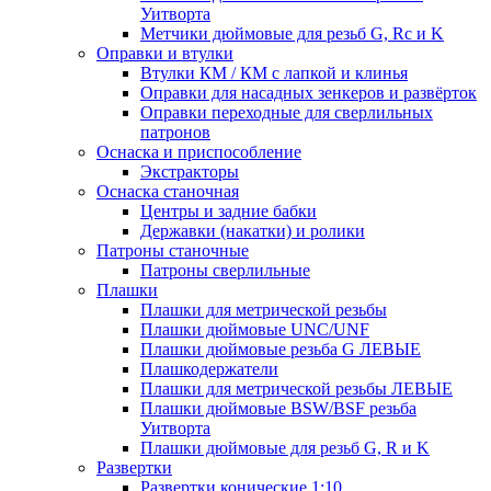
Уитворта
Метчики дюймовые для резьб G, Rc и K
Оправки и втулки
Втулки КМ / КМ с лапкой и клинья
Оправки для насадных зенкеров и развёрток
Оправки переходные для сверлильных
патронов
Оснаска и приспособление
Экстракторы
Оснаска станочная
Центры и задние бабки
Державки (накатки) и ролики
Патроны станочные
Патроны сверлильные
Плашки
Плашки для метрической резьбы
Плашки дюймовые UNC/UNF
Плашки дюймовые резьба G ЛЕВЫЕ
Плашкодержатели
Плашки для метрической резьбы ЛЕВЫЕ
Плашки дюймовые BSW/BSF резьба
Уитворта
Плашки дюймовые для резьб G, R и K
Развертки
Развертки конические 1:10