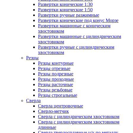
Развертки конические 1:30
Развертки конические 1:50
Развертки ручные разжимные
Развертки конические под конус Морзе
Развертки машинные с коническим
хвостовиком
Развертки машинные с цилиндрическим
хвостовиком
Развертки ручные с цилиндрическим
хвостовиком
Резцы
Резцы контурные
Резцы отрезные
Резцы подрезные
Резцы проходные
Резцы расточные
Резцы резьбовые
Резцы строгальные
Сверла
Сверла центровочные
Сверло-метчик
Сверла с цилиндрическим хвостовиком
Сверла с цилиндрическим хвостовиком
длинные
Сверла твердосплавные ц/х по металлу