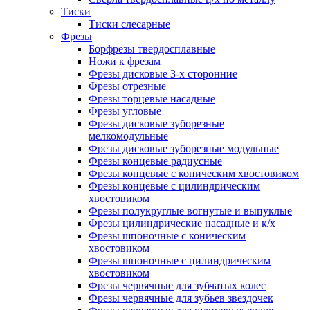
Тиски
Тиски слесарные
Фрезы
Борфрезы твердосплавные
Ножи к фрезам
Фрезы дисковые 3-х сторонние
Фрезы отрезные
Фрезы торцевые насадные
Фрезы угловые
Фрезы дисковые зуборезные
мелкомодульные
Фрезы дисковые зуборезные модульные
Фрезы концевые радиусные
Фрезы концевые с коническим хвостовиком
Фрезы концевые с цилиндрическим
хвостовиком
Фрезы полукруглые вогнутые и выпуклые
Фрезы цилиндрические насадные и к/х
Фрезы шпоночные с коническим
хвостовиком
Фрезы шпоночные с цилиндрическим
хвостовиком
Фрезы червячные для зубчатых колес
Фрезы червячные для зубьев звездочек