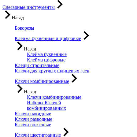
Слесарные инструменты
Назад
Бокорезы
Клейма буквенные и цифровые
Назад
Клейма буквенные
Клейма цифровые
Клещи строительные
Ключи для круглых шлицевых гаек
Ключи комбинированные
Назад
Ключи комбинированные
Наборы Ключей
комбинированных
Ключи накидные
Ключи разводные
Ключи рожковые
Ключи шестигранные