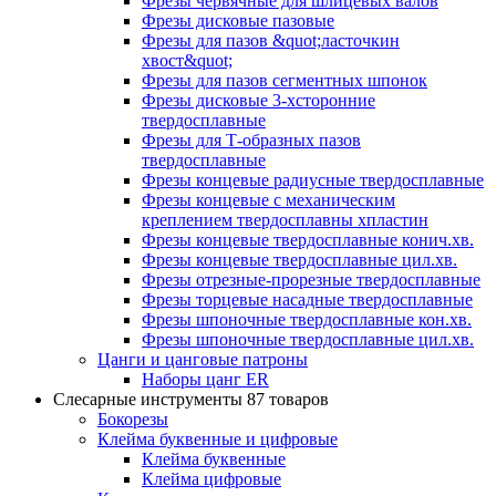
Фрезы червячные для шлицевых валов
Фрезы дисковые пазовые
Фрезы для пазов &quot;ласточкин
хвост&quot;
Фрезы для пазов сегментных шпонок
Фрезы дисковые 3-хсторонние
твердосплавные
Фрезы для Т-образных пазов
твердосплавные
Фрезы концевые радиусные твердосплавные
Фрезы концевые с механическим
креплением твердосплавны хпластин
Фрезы концевые твердосплавные конич.хв.
Фрезы концевые твердосплавные цил.хв.
Фрезы отрезные-прорезные твердосплавные
Фрезы торцевые насадные твердосплавные
Фрезы шпоночные твердосплавные кон.хв.
Фрезы шпоночные твердосплавные цил.хв.
Цанги и цанговые патроны
Наборы цанг ER
Слесарные инструменты
87 товаров
Бокорезы
Клейма буквенные и цифровые
Клейма буквенные
Клейма цифровые