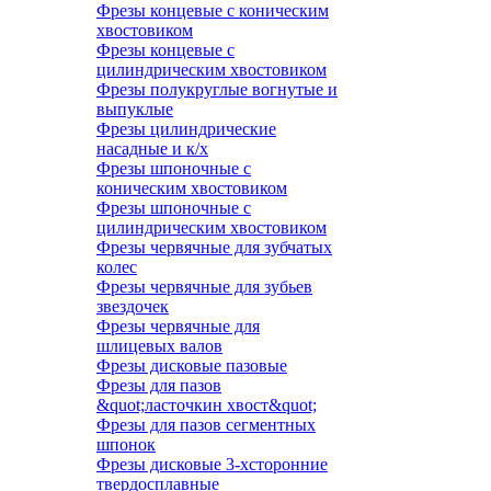
Фрезы концевые с коническим
хвостовиком
Фрезы концевые с
цилиндрическим хвостовиком
Фрезы полукруглые вогнутые и
выпуклые
Фрезы цилиндрические
насадные и к/х
Фрезы шпоночные с
коническим хвостовиком
Фрезы шпоночные с
цилиндрическим хвостовиком
Фрезы червячные для зубчатых
колес
Фрезы червячные для зубьев
звездочек
Фрезы червячные для
шлицевых валов
Фрезы дисковые пазовые
Фрезы для пазов
&quot;ласточкин хвост&quot;
Фрезы для пазов сегментных
шпонок
Фрезы дисковые 3-хсторонние
твердосплавные