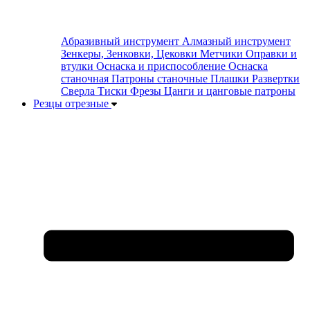
Абразивный инструмент
Алмазный инструмент
Зенкеры, Зенковки, Цековки
Метчики
Оправки и
втулки
Оснаска и приспособление
Оснаска
станочная
Патроны станочные
Плашки
Развертки
Сверла
Тиски
Фрезы
Цанги и цанговые патроны
Резцы отрезные