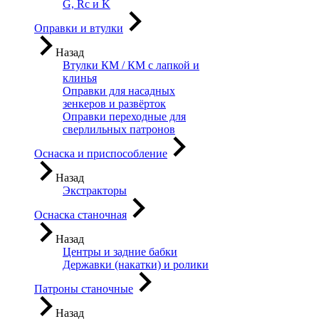
G, Rc и K
Оправки и втулки
Назад
Втулки КМ / КМ с лапкой и
клинья
Оправки для насадных
зенкеров и развёрток
Оправки переходные для
сверлильных патронов
Оснаска и приспособление
Назад
Экстракторы
Оснаска станочная
Назад
Центры и задние бабки
Державки (накатки) и ролики
Патроны станочные
Назад