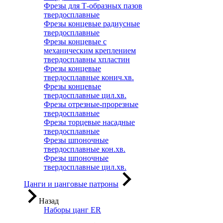
Фрезы для Т-образных пазов
твердосплавные
Фрезы концевые радиусные
твердосплавные
Фрезы концевые с
механическим креплением
твердосплавны хпластин
Фрезы концевые
твердосплавные конич.хв.
Фрезы концевые
твердосплавные цил.хв.
Фрезы отрезные-прорезные
твердосплавные
Фрезы торцевые насадные
твердосплавные
Фрезы шпоночные
твердосплавные кон.хв.
Фрезы шпоночные
твердосплавные цил.хв.
Цанги и цанговые патроны
Назад
Наборы цанг ER