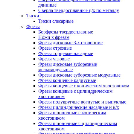
длинные
Сверла твердосплавные ц/х по металлу
Тиски
Тиски слесарные
Фрезы
Борфрезы твердосплавные
Ножи к фрезам
Фрезы дисковые 3-х сторонние
Фрезы отрезные
Фрезы торцевые насадные
Фрезы угловые
Фрезы дисковые зуборезные
мелкомодульные
Фрезы дисковые зуборезные модульные
Фрезы концевые радиусные
Фрезы концевые с коническим хвостовиком
Фрезы концевые с цилиндрическим
хвостовиком
Фрезы полукруглые вогнутые и выпуклые
Фрезы цилиндрические насадные и к/х
Фрезы шпоночные с коническим
хвостовиком
Фрезы шпоночные с цилиндрическим
хвостовиком