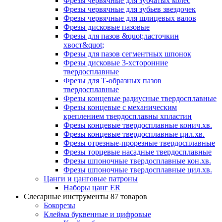
Фрезы червячные для зубчатых колес
Фрезы червячные для зубьев звездочек
Фрезы червячные для шлицевых валов
Фрезы дисковые пазовые
Фрезы для пазов &quot;ласточкин
хвост&quot;
Фрезы для пазов сегментных шпонок
Фрезы дисковые 3-хсторонние
твердосплавные
Фрезы для Т-образных пазов
твердосплавные
Фрезы концевые радиусные твердосплавные
Фрезы концевые с механическим
креплением твердосплавны хпластин
Фрезы концевые твердосплавные конич.хв.
Фрезы концевые твердосплавные цил.хв.
Фрезы отрезные-прорезные твердосплавные
Фрезы торцевые насадные твердосплавные
Фрезы шпоночные твердосплавные кон.хв.
Фрезы шпоночные твердосплавные цил.хв.
Цанги и цанговые патроны
Наборы цанг ER
Слесарные инструменты
87 товаров
Бокорезы
Клейма буквенные и цифровые