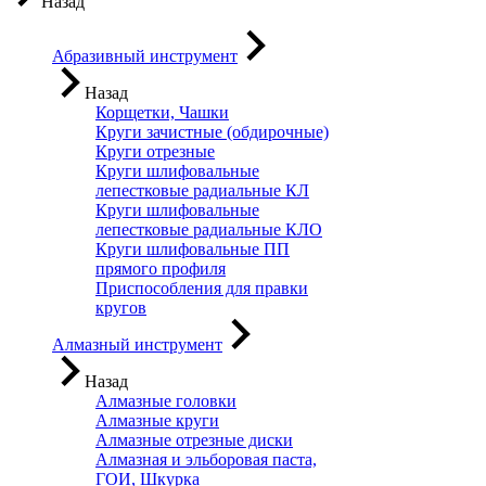
Назад
Абразивный инструмент
Назад
Корщетки, Чашки
Круги зачистные (обдирочные)
Круги отрезные
Круги шлифовальные
лепестковые радиальные КЛ
Круги шлифовальные
лепестковые радиальные КЛО
Круги шлифовальные ПП
прямого профиля
Приспособления для правки
кругов
Алмазный инструмент
Назад
Алмазные головки
Алмазные круги
Алмазные отрезные диски
Алмазная и эльборовая паста,
ГОИ, Шкурка