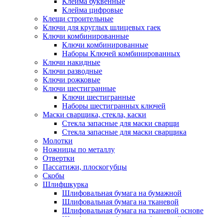
Клейма буквенные
Клейма цифровые
Клещи строительные
Ключи для круглых шлицевых гаек
Ключи комбинированные
Ключи комбинированные
Наборы Ключей комбинированных
Ключи накидные
Ключи разводные
Ключи рожковые
Ключи шестигранные
Ключи шестигранные
Наборы шестигранных ключей
Маски сварщика, стекла, каски
Стекла запасные для маски сварщи
Стекла запасные для маски сварщика
Молотки
Ножницы по металлу
Отвертки
Пассатижи, плоскогубцы
Скобы
Шлифшкурка
Шлифовальная бумага на бумажной
Шлифовальная бумага на тканевой
Шлифовальная бумага на тканевой основе