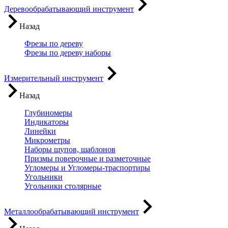
Деревообрабатывающий инструмент
Назад
Фрезы по дереву
Фрезы по дереву наборы
Измерительный инструмент
Назад
Глубиномеры
Индикаторы
Линейки
Микрометры
Наборы щупов, шаблонов
Призмы поверочные и разметочные
Угломеры и Угломеры-траспортиры
Угольники
Угольники столярные
Металлообрабатывающий инструмент