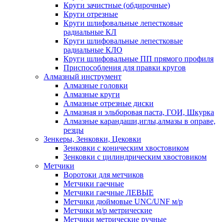
Круги зачистные (обдирочные)
Круги отрезные
Круги шлифовальные лепестковые
радиальные КЛ
Круги шлифовальные лепестковые
радиальные КЛО
Круги шлифовальные ПП прямого профиля
Приспособления для правки кругов
Алмазный инструмент
Алмазные головки
Алмазные круги
Алмазные отрезные диски
Алмазная и эльборовая паста, ГОИ, Шкурка
Алмазные карандаши,иглы,алмазы в оправе,
резцы
Зенкеры, Зенковки, Цековки
Зенковки с коническим хвостовиком
Зенковки с цилиндрическим хвостовиком
Метчики
Воротоки для метчиков
Метчики гаечные
Метчики гаечные ЛЕВЫЕ
Метчики дюймовые UNC/UNF м/р
Метчики м/р метрические
Метчики метрические ручные