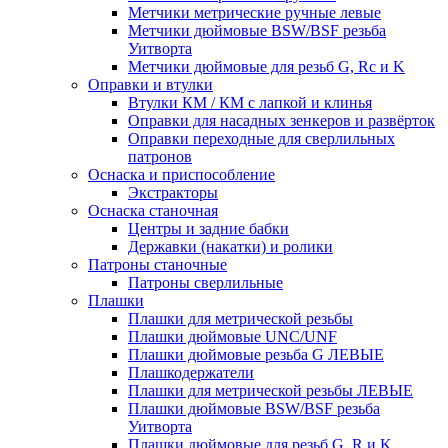
Метчики метрические ручные левые
Метчики дюймовые BSW/BSF резьба
Уитворта
Метчики дюймовые для резьб G, Rc и K
Оправки и втулки
Втулки КМ / КМ с лапкой и клинья
Оправки для насадных зенкеров и развёрток
Оправки переходные для сверлильных
патронов
Оснаска и приспособление
Экстракторы
Оснаска станочная
Центры и задние бабки
Державки (накатки) и ролики
Патроны станочные
Патроны сверлильные
Плашки
Плашки для метрической резьбы
Плашки дюймовые UNC/UNF
Плашки дюймовые резьба G ЛЕВЫЕ
Плашкодержатели
Плашки для метрической резьбы ЛЕВЫЕ
Плашки дюймовые BSW/BSF резьба
Уитворта
Плашки дюймовые для резьб G, R и K