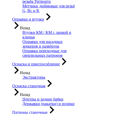
резьба Уитворта
Метчики дюймовые для резьб
G, Rc и K
Оправки и втулки
Назад
Втулки КМ / КМ с лапкой и
клинья
Оправки для насадных
зенкеров и развёрток
Оправки переходные для
сверлильных патронов
Оснаска и приспособление
Назад
Экстракторы
Оснаска станочная
Назад
Центры и задние бабки
Державки (накатки) и ролики
Патроны станочные