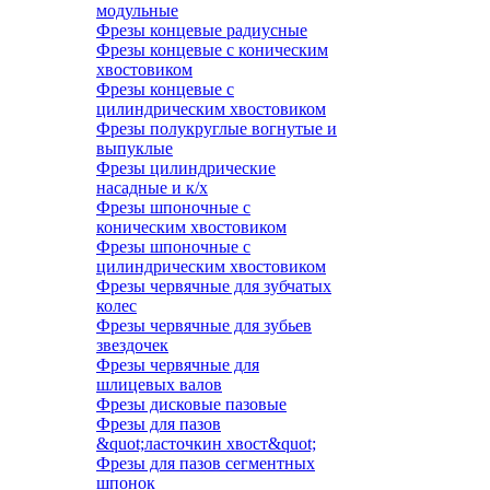
модульные
Фрезы концевые радиусные
Фрезы концевые с коническим
хвостовиком
Фрезы концевые с
цилиндрическим хвостовиком
Фрезы полукруглые вогнутые и
выпуклые
Фрезы цилиндрические
насадные и к/х
Фрезы шпоночные с
коническим хвостовиком
Фрезы шпоночные с
цилиндрическим хвостовиком
Фрезы червячные для зубчатых
колес
Фрезы червячные для зубьев
звездочек
Фрезы червячные для
шлицевых валов
Фрезы дисковые пазовые
Фрезы для пазов
&quot;ласточкин хвост&quot;
Фрезы для пазов сегментных
шпонок