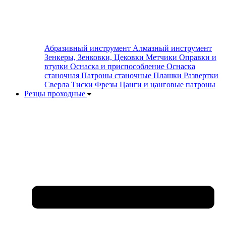
Абразивный инструмент
Алмазный инструмент
Зенкеры, Зенковки, Цековки
Метчики
Оправки и
втулки
Оснаска и приспособление
Оснаска
станочная
Патроны станочные
Плашки
Развертки
Сверла
Тиски
Фрезы
Цанги и цанговые патроны
Резцы проходные