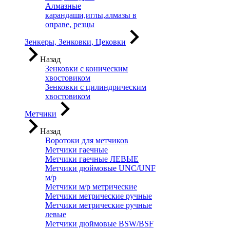
Алмазные
карандаши,иглы,алмазы в
оправе, резцы
Зенкеры, Зенковки, Цековки
Назад
Зенковки с коническим
хвостовиком
Зенковки с цилиндрическим
хвостовиком
Метчики
Назад
Воротоки для метчиков
Метчики гаечные
Метчики гаечные ЛЕВЫЕ
Метчики дюймовые UNC/UNF
м/р
Метчики м/р метрические
Метчики метрические ручные
Метчики метрические ручные
левые
Метчики дюймовые BSW/BSF