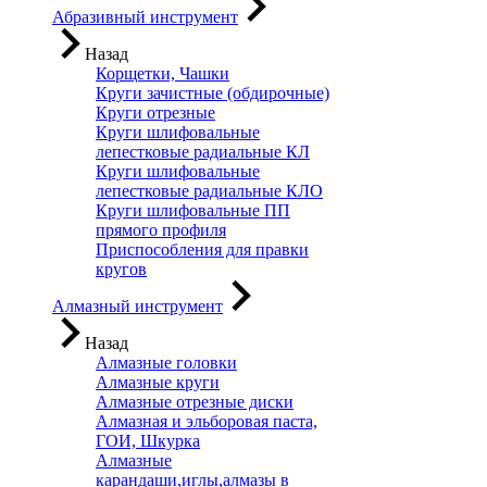
Абразивный инструмент
Назад
Корщетки, Чашки
Круги зачистные (обдирочные)
Круги отрезные
Круги шлифовальные
лепестковые радиальные КЛ
Круги шлифовальные
лепестковые радиальные КЛО
Круги шлифовальные ПП
прямого профиля
Приспособления для правки
кругов
Алмазный инструмент
Назад
Алмазные головки
Алмазные круги
Алмазные отрезные диски
Алмазная и эльборовая паста,
ГОИ, Шкурка
Алмазные
карандаши,иглы,алмазы в