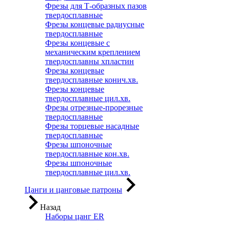
Фрезы для Т-образных пазов
твердосплавные
Фрезы концевые радиусные
твердосплавные
Фрезы концевые с
механическим креплением
твердосплавны хпластин
Фрезы концевые
твердосплавные конич.хв.
Фрезы концевые
твердосплавные цил.хв.
Фрезы отрезные-прорезные
твердосплавные
Фрезы торцевые насадные
твердосплавные
Фрезы шпоночные
твердосплавные кон.хв.
Фрезы шпоночные
твердосплавные цил.хв.
Цанги и цанговые патроны
Назад
Наборы цанг ER