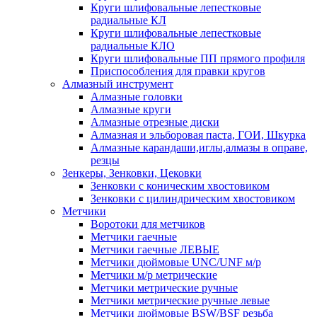
Круги шлифовальные лепестковые
радиальные КЛ
Круги шлифовальные лепестковые
радиальные КЛО
Круги шлифовальные ПП прямого профиля
Приспособления для правки кругов
Алмазный инструмент
Алмазные головки
Алмазные круги
Алмазные отрезные диски
Алмазная и эльборовая паста, ГОИ, Шкурка
Алмазные карандаши,иглы,алмазы в оправе,
резцы
Зенкеры, Зенковки, Цековки
Зенковки с коническим хвостовиком
Зенковки с цилиндрическим хвостовиком
Метчики
Воротоки для метчиков
Метчики гаечные
Метчики гаечные ЛЕВЫЕ
Метчики дюймовые UNC/UNF м/р
Метчики м/р метрические
Метчики метрические ручные
Метчики метрические ручные левые
Метчики дюймовые BSW/BSF резьба