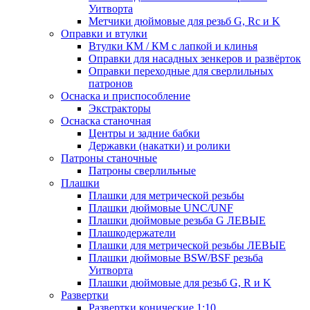
Уитворта
Метчики дюймовые для резьб G, Rc и K
Оправки и втулки
Втулки КМ / КМ с лапкой и клинья
Оправки для насадных зенкеров и развёрток
Оправки переходные для сверлильных
патронов
Оснаска и приспособление
Экстракторы
Оснаска станочная
Центры и задние бабки
Державки (накатки) и ролики
Патроны станочные
Патроны сверлильные
Плашки
Плашки для метрической резьбы
Плашки дюймовые UNC/UNF
Плашки дюймовые резьба G ЛЕВЫЕ
Плашкодержатели
Плашки для метрической резьбы ЛЕВЫЕ
Плашки дюймовые BSW/BSF резьба
Уитворта
Плашки дюймовые для резьб G, R и K
Развертки
Развертки конические 1:10