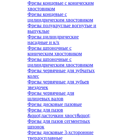
Фрезы концевые с коническим
хвостовиком
Фрезы концевые с
цилиндрическим хвостовиком
Фрезы полукруглые вогнутые и
выпуклые
Фрезы цилиндрические
насадные и к/х
Фрезы шпоночные с
коническим хвостовиком
Фрезы шпоночные с
цилиндрическим хвостовиком
Фрезы червячные для зубчатых
колес
Фрезы червячные для зубьев
звездочек
Фрезы червячные для
шлицевых валов
Фрезы дисковые пазовые
Фрезы для пазов
&quot;ласточкин хвост&quot;
Фрезы для пазов сегментных
шпонок
Фрезы дисковые 3-хсторонние
твердосплавные