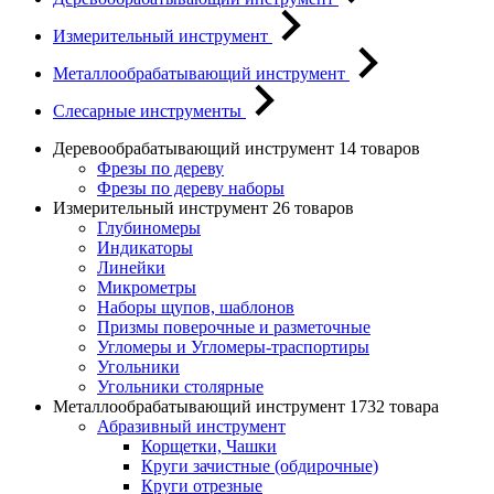
Измерительный инструмент
Металлообрабатывающий инструмент
Слесарные инструменты
Деревообрабатывающий инструмент
14 товаров
Фрезы по дереву
Фрезы по дереву наборы
Измерительный инструмент
26 товаров
Глубиномеры
Индикаторы
Линейки
Микрометры
Наборы щупов, шаблонов
Призмы поверочные и разметочные
Угломеры и Угломеры-траспортиры
Угольники
Угольники столярные
Металлообрабатывающий инструмент
1732 товара
Абразивный инструмент
Корщетки, Чашки
Круги зачистные (обдирочные)
Круги отрезные