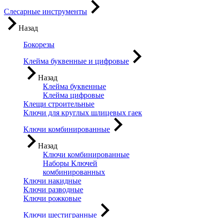
Слесарные инструменты
Назад
Бокорезы
Клейма буквенные и цифровые
Назад
Клейма буквенные
Клейма цифровые
Клещи строительные
Ключи для круглых шлицевых гаек
Ключи комбинированные
Назад
Ключи комбинированные
Наборы Ключей
комбинированных
Ключи накидные
Ключи разводные
Ключи рожковые
Ключи шестигранные