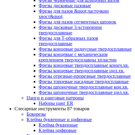
Фрезы червячные для шлицевых валов
Фрезы дисковые пазовые
Фрезы для пазов &quot;ласточкин
хвост&quot;
Фрезы для пазов сегментных шпонок
Фрезы дисковые 3-хсторонние
твердосплавные
Фрезы для Т-образных пазов
твердосплавные
Фрезы концевые радиусные твердосплавные
Фрезы концевые с механическим
креплением твердосплавны хпластин
Фрезы концевые твердосплавные конич.хв.
Фрезы концевые твердосплавные цил.хв.
Фрезы отрезные-прорезные твердосплавные
Фрезы торцевые насадные твердосплавные
Фрезы шпоночные твердосплавные кон.хв.
Фрезы шпоночные твердосплавные цил.хв.
Цанги и цанговые патроны
Наборы цанг ER
Слесарные инструменты
87 товаров
Бокорезы
Клейма буквенные и цифровые
Клейма буквенные
Клейма цифровые