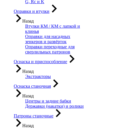
G, Rc и K
Оправки и втулки
Назад
Втулки КМ / КМ с лапкой и
клинья
Оправки для насадных
зенкеров и развёрток
Оправки переходные для
сверлильных патронов
Оснаска и приспособление
Назад
Экстракторы
Оснаска станочная
Назад
Центры и задние бабки
Державки (накатки) и ролики
Патроны станочные
Назад