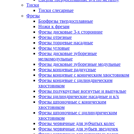
Тиски
Тиски слесарные
Фрезы
Борфрезы твердосплавные
Ножи к фрезам
Фрезы дисковые 3-х сторонние
Фрезы отрезные
Фрезы торцевые насадные
Фрезы угловые
Фрезы дисковые зуборезные
мелкомодульные
Фрезы дисковые зуборезные модульные
Фрезы концевые радиусные
Фрезы концевые с коническим хвостовиком
Фрезы концевые с цилиндрическим
хвостовиком
Фрезы полукруглые вогнутые и выпуклые
Фрезы цилиндрические насадные и к/х
Фрезы шпоночные с коническим
хвостовиком
Фрезы шпоночные с цилиндрическим
хвостовиком
Фрезы червячные для зубчатых колес
Фрезы червячные для зубьев звездочек