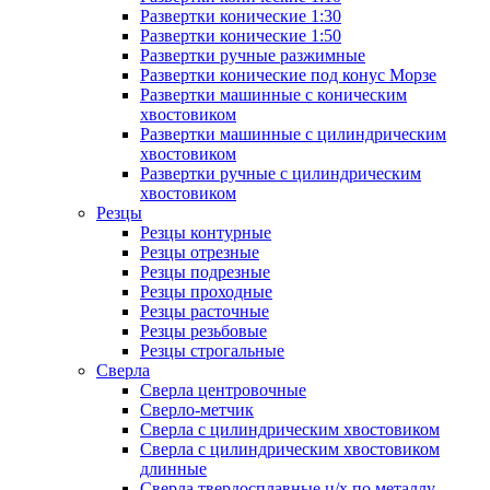
Развертки конические 1:30
Развертки конические 1:50
Развертки ручные разжимные
Развертки конические под конус Морзе
Развертки машинные с коническим
хвостовиком
Развертки машинные с цилиндрическим
хвостовиком
Развертки ручные с цилиндрическим
хвостовиком
Резцы
Резцы контурные
Резцы отрезные
Резцы подрезные
Резцы проходные
Резцы расточные
Резцы резьбовые
Резцы строгальные
Сверла
Сверла центровочные
Сверло-метчик
Сверла с цилиндрическим хвостовиком
Сверла с цилиндрическим хвостовиком
длинные
Сверла твердосплавные ц/х по металлу