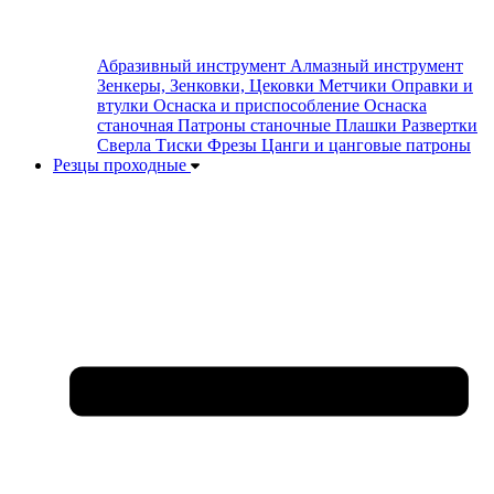
Абразивный инструмент
Алмазный инструмент
Зенкеры, Зенковки, Цековки
Метчики
Оправки и
втулки
Оснаска и приспособление
Оснаска
станочная
Патроны станочные
Плашки
Развертки
Сверла
Тиски
Фрезы
Цанги и цанговые патроны
Резцы проходные