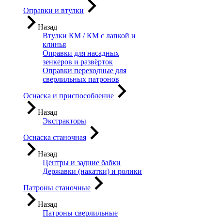
Оправки и втулки
Назад
Втулки КМ / КМ с лапкой и
клинья
Оправки для насадных
зенкеров и развёрток
Оправки переходные для
сверлильных патронов
Оснаска и приспособление
Назад
Экстракторы
Оснаска станочная
Назад
Центры и задние бабки
Державки (накатки) и ролики
Патроны станочные
Назад
Патроны сверлильные