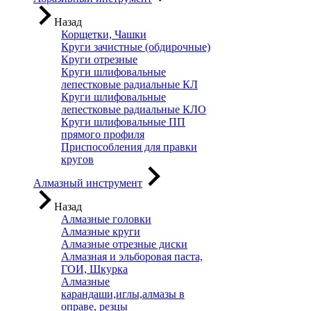
Назад
Корщетки, Чашки
Круги зачистные (обдирочные)
Круги отрезные
Круги шлифовальные
лепестковые радиальные КЛ
Круги шлифовальные
лепестковые радиальные КЛО
Круги шлифовальные ПП
прямого профиля
Приспособления для правки
кругов
Алмазный инструмент
Назад
Алмазные головки
Алмазные круги
Алмазные отрезные диски
Алмазная и эльборовая паста,
ГОИ, Шкурка
Алмазные
карандаши,иглы,алмазы в
оправе, резцы