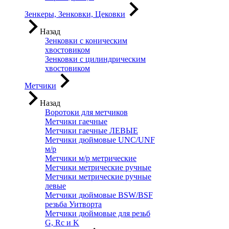
Зенкеры, Зенковки, Цековки
Назад
Зенковки с коническим
хвостовиком
Зенковки с цилиндрическим
хвостовиком
Метчики
Назад
Воротоки для метчиков
Метчики гаечные
Метчики гаечные ЛЕВЫЕ
Метчики дюймовые UNC/UNF
м/р
Метчики м/р метрические
Метчики метрические ручные
Метчики метрические ручные
левые
Метчики дюймовые BSW/BSF
резьба Уитворта
Метчики дюймовые для резьб
G, Rc и K