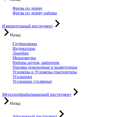
Фрезы по дереву
Фрезы по дереву наборы
Измерительный инструмент
Назад
Глубиномеры
Индикаторы
Линейки
Микрометры
Наборы щупов, шаблонов
Призмы поверочные и разметочные
Угломеры и Угломеры-траспортиры
Угольники
Угольники столярные
Металлообрабатывающий инструмент
Назад
Абразивный инструмент