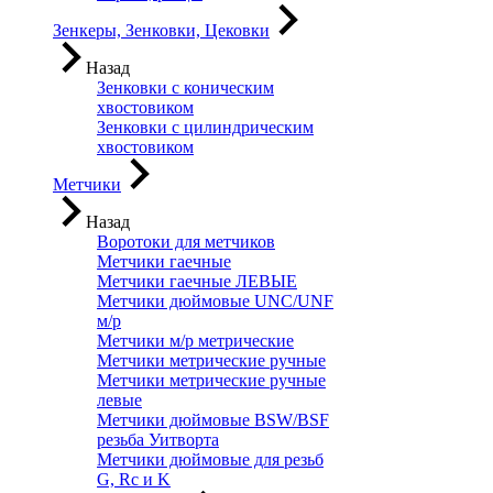
Зенкеры, Зенковки, Цековки
Назад
Зенковки с коническим
хвостовиком
Зенковки с цилиндрическим
хвостовиком
Метчики
Назад
Воротоки для метчиков
Метчики гаечные
Метчики гаечные ЛЕВЫЕ
Метчики дюймовые UNC/UNF
м/р
Метчики м/р метрические
Метчики метрические ручные
Метчики метрические ручные
левые
Метчики дюймовые BSW/BSF
резьба Уитворта
Метчики дюймовые для резьб
G, Rc и K