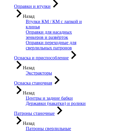
Оправки и втулки
Назад
Втулки КМ / КМ с лапкой и
клинья
Оправки для насадных
зенкеров и развёрток
Оправки переходные для
сверлильных патронов
Оснаска и приспособление
Назад
Экстракторы
Оснаска станочная
Назад
Центры и задние бабки
Державки (накатки) и ролики
Патроны станочные
Назад
Патроны сверлильные