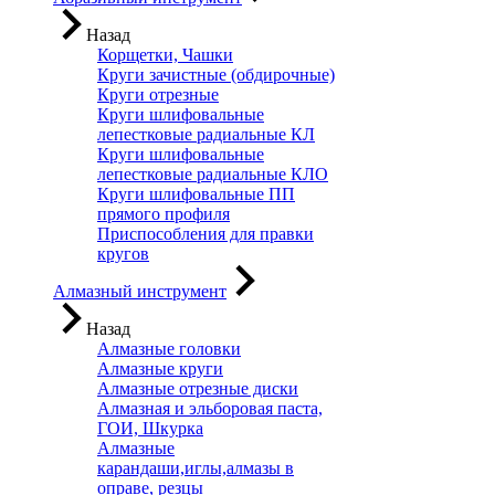
Назад
Корщетки, Чашки
Круги зачистные (обдирочные)
Круги отрезные
Круги шлифовальные
лепестковые радиальные КЛ
Круги шлифовальные
лепестковые радиальные КЛО
Круги шлифовальные ПП
прямого профиля
Приспособления для правки
кругов
Алмазный инструмент
Назад
Алмазные головки
Алмазные круги
Алмазные отрезные диски
Алмазная и эльборовая паста,
ГОИ, Шкурка
Алмазные
карандаши,иглы,алмазы в
оправе, резцы