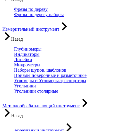
Фрезы по дереву
Фрезы по дереву наборы
Измерительный инструмент
Назад
Глубиномеры
Индикаторы
Линейки
Микрометры
Наборы щупов, шаблонов
Призмы поверочные и разметочные
Угломеры и Угломеры-траспортиры
Угольники
Угольники столярные
Металлообрабатывающий инструмент
Назад
Абразивный инструмент