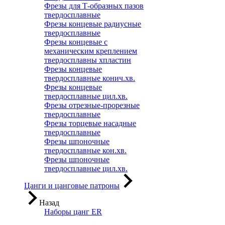
Фрезы для Т-образных пазов
твердосплавные
Фрезы концевые радиусные
твердосплавные
Фрезы концевые с
механическим креплением
твердосплавны хпластин
Фрезы концевые
твердосплавные конич.хв.
Фрезы концевые
твердосплавные цил.хв.
Фрезы отрезные-прорезные
твердосплавные
Фрезы торцевые насадные
твердосплавные
Фрезы шпоночные
твердосплавные кон.хв.
Фрезы шпоночные
твердосплавные цил.хв.
Цанги и цанговые патроны
Назад
Наборы цанг ER