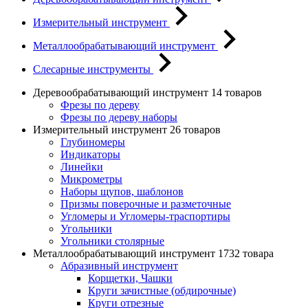
Измерительный инструмент
Металлообрабатывающий инструмент
Слесарные инструменты
Деревообрабатывающий инструмент
14 товаров
Фрезы по дереву
Фрезы по дереву наборы
Измерительный инструмент
26 товаров
Глубиномеры
Индикаторы
Линейки
Микрометры
Наборы щупов, шаблонов
Призмы поверочные и разметочные
Угломеры и Угломеры-траспортиры
Угольники
Угольники столярные
Металлообрабатывающий инструмент
1732 товара
Абразивный инструмент
Корщетки, Чашки
Круги зачистные (обдирочные)
Круги отрезные