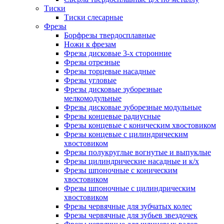
Тиски
Тиски слесарные
Фрезы
Борфрезы твердосплавные
Ножи к фрезам
Фрезы дисковые 3-х сторонние
Фрезы отрезные
Фрезы торцевые насадные
Фрезы угловые
Фрезы дисковые зуборезные
мелкомодульные
Фрезы дисковые зуборезные модульные
Фрезы концевые радиусные
Фрезы концевые с коническим хвостовиком
Фрезы концевые с цилиндрическим
хвостовиком
Фрезы полукруглые вогнутые и выпуклые
Фрезы цилиндрические насадные и к/х
Фрезы шпоночные с коническим
хвостовиком
Фрезы шпоночные с цилиндрическим
хвостовиком
Фрезы червячные для зубчатых колес
Фрезы червячные для зубьев звездочек