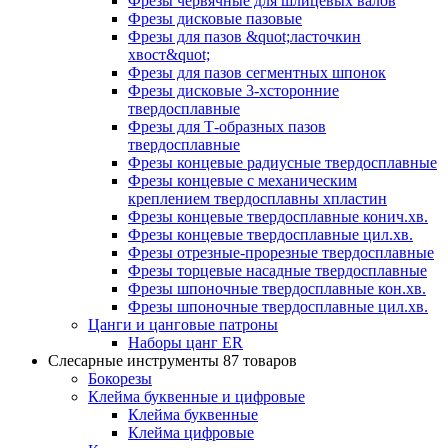
Фрезы червячные для шлицевых валов
Фрезы дисковые пазовые
Фрезы для пазов &quot;ласточкин
хвост&quot;
Фрезы для пазов сегментных шпонок
Фрезы дисковые 3-хсторонние
твердосплавные
Фрезы для Т-образных пазов
твердосплавные
Фрезы концевые радиусные твердосплавные
Фрезы концевые с механическим
креплением твердосплавны хпластин
Фрезы концевые твердосплавные конич.хв.
Фрезы концевые твердосплавные цил.хв.
Фрезы отрезные-прорезные твердосплавные
Фрезы торцевые насадные твердосплавные
Фрезы шпоночные твердосплавные кон.хв.
Фрезы шпоночные твердосплавные цил.хв.
Цанги и цанговые патроны
Наборы цанг ER
Слесарные инструменты
87 товаров
Бокорезы
Клейма буквенные и цифровые
Клейма буквенные
Клейма цифровые