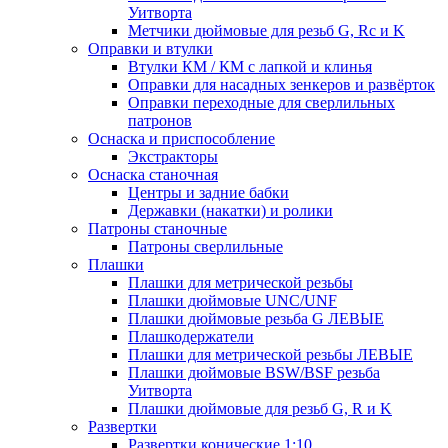
Уитворта
Метчики дюймовые для резьб G, Rc и K
Оправки и втулки
Втулки КМ / КМ с лапкой и клинья
Оправки для насадных зенкеров и развёрток
Оправки переходные для сверлильных
патронов
Оснаска и приспособление
Экстракторы
Оснаска станочная
Центры и задние бабки
Державки (накатки) и ролики
Патроны станочные
Патроны сверлильные
Плашки
Плашки для метрической резьбы
Плашки дюймовые UNC/UNF
Плашки дюймовые резьба G ЛЕВЫЕ
Плашкодержатели
Плашки для метрической резьбы ЛЕВЫЕ
Плашки дюймовые BSW/BSF резьба
Уитворта
Плашки дюймовые для резьб G, R и K
Развертки
Развертки конические 1:10