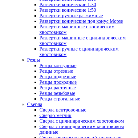
Развертки конические 1:30
Развертки конические 1:50
Развертки ручные разжимные
Развертки конические под конус Морзе
Развертки машинные с коническим
хвостовиком
Развертки машинные с цилиндрическим
хвостовиком
Развертки ручные с цилиндрическим
хвостовиком
Резцы
Резцы контурные
Резцы отрезные
Резцы подрезные
Резцы проходные
Резцы расточные
Резцы резьбовые
Резцы строгальные
Сверла
Сверла центровочные
Сверло-метчик
Сверла с цилиндрическим хвостовиком
Сверла с цилиндрическим хвостовиком
длинные
Сверла твердосплавные ц/х по металлу