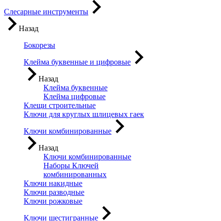
Слесарные инструменты
Назад
Бокорезы
Клейма буквенные и цифровые
Назад
Клейма буквенные
Клейма цифровые
Клещи строительные
Ключи для круглых шлицевых гаек
Ключи комбинированные
Назад
Ключи комбинированные
Наборы Ключей
комбинированных
Ключи накидные
Ключи разводные
Ключи рожковые
Ключи шестигранные