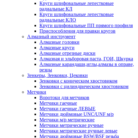
Круги шлифовальные лепестковые
радиальные КЛ
Круги шлифовальные лепестковые
радиальные КЛО
Круги шлифовальные ПП прямого профиля
Приспособления для правки кругов
Алмазный инструмент
Алмазные головки
Алмазные круги
Алмазные отрезные диски
Алмазная и эльборовая паста, ГОИ, Шкурка
Алмазные карандаши,иглы,алмазы в оправе,
резцы
Зенкеры, Зенковки, Цековки
Зенковки с коническим хвостовиком
Зенковки с цилиндрическим хвостовиком
Метчики
Воротоки для метчиков
Метчики гаечные
Метчики гаечные ЛЕВЫЕ
Метчики дюймовые UNC/UNF м/р
Метчики м/р метрические
Метчики метрические ручные
Метчики метрические ручные левые
Метчики дюймовые BSW/BSF резьба