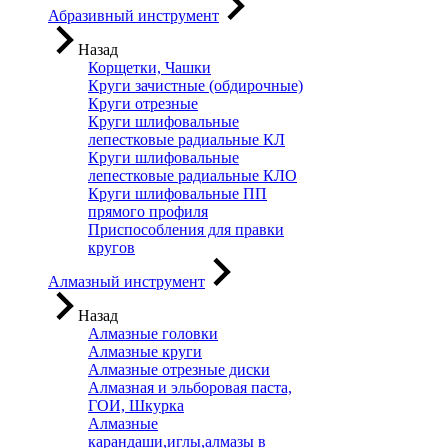
Абразивный инструмент
Назад
Корщетки, Чашки
Круги зачистные (обдирочные)
Круги отрезные
Круги шлифовальные
лепестковые радиальные КЛ
Круги шлифовальные
лепестковые радиальные КЛО
Круги шлифовальные ПП
прямого профиля
Приспособления для правки
кругов
Алмазный инструмент
Назад
Алмазные головки
Алмазные круги
Алмазные отрезные диски
Алмазная и эльборовая паста,
ГОИ, Шкурка
Алмазные
карандаши,иглы,алмазы в