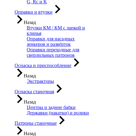
G, Rc и K
Оправки и втулки
Назад
Втулки КМ / КМ с лапкой и
клинья
Оправки для насадных
зенкеров и развёрток
Оправки переходные для
сверлильных патронов
Оснаска и приспособление
Назад
Экстракторы
Оснаска станочная
Назад
Центры и задние бабки
Державки (накатки) и ролики
Патроны станочные
Назад