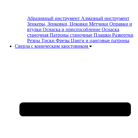
Абразивный инструмент
Алмазный инструмент
Зенкеры, Зенковки, Цековки
Метчики
Оправки и
втулки
Оснаска и приспособление
Оснаска
станочная
Патроны станочные
Плашки
Развертки
Резцы
Тиски
Фрезы
Цанги и цанговые патроны
Сверла с коническим хвостовиком