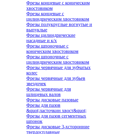
Фрезы концевые с коническим
хвостовиком
Фрезы концевые с
цилиндрическим хвостовиком
Фрезы полукруглые вогнутые и
выпуклые
Фрезы цилиндрические
насадные и к/х
Фрезы шпоночные с
коническим хвостовиком
Фрезы шпоночные с
цилиндрическим хвостовиком
Фрезы червячные для зубчатых
колес
Фрезы червячные для зубьев
звездочек
Фрезы червячные для
шлицевых валов
Фрезы дисковые пазовые
Фрезы для пазов
&quot;ласточкин хвост&quot;
Фрезы для пазов сегментных
шпонок
Фрезы дисковые 3-хсторонние
твердосплавные