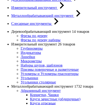
Измерительный инструмент
Металлообрабатывающий инструмент
Слесарные инструменты
Деревообрабатывающий инструмент
14 товаров
Фрезы по дереву
Фрезы по дереву наборы
Измерительный инструмент
26 товаров
Глубиномеры
Индикаторы
Линейки
Микрометры
Наборы щупов, шаблонов
Призмы поверочные и разметочные
Угломеры и Угломеры-траспортиры
Угольники
Угольники столярные
Металлообрабатывающий инструмент
1732 товара
Абразивный инструмент
Корщетки, Чашки
Круги зачистные (обдирочные)
Круги отрезные