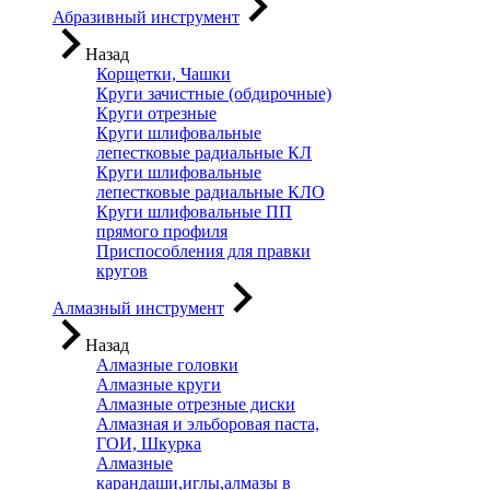
Абразивный инструмент
Назад
Корщетки, Чашки
Круги зачистные (обдирочные)
Круги отрезные
Круги шлифовальные
лепестковые радиальные КЛ
Круги шлифовальные
лепестковые радиальные КЛО
Круги шлифовальные ПП
прямого профиля
Приспособления для правки
кругов
Алмазный инструмент
Назад
Алмазные головки
Алмазные круги
Алмазные отрезные диски
Алмазная и эльборовая паста,
ГОИ, Шкурка
Алмазные
карандаши,иглы,алмазы в