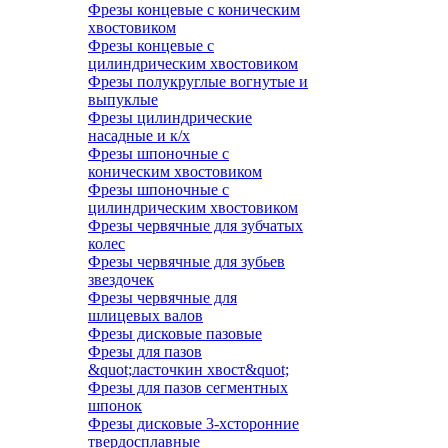
Фрезы концевые с коническим
хвостовиком
Фрезы концевые с
цилиндрическим хвостовиком
Фрезы полукруглые вогнутые и
выпуклые
Фрезы цилиндрические
насадные и к/х
Фрезы шпоночные с
коническим хвостовиком
Фрезы шпоночные с
цилиндрическим хвостовиком
Фрезы червячные для зубчатых
колес
Фрезы червячные для зубьев
звездочек
Фрезы червячные для
шлицевых валов
Фрезы дисковые пазовые
Фрезы для пазов
&quot;ласточкин хвост&quot;
Фрезы для пазов сегментных
шпонок
Фрезы дисковые 3-хсторонние
твердосплавные