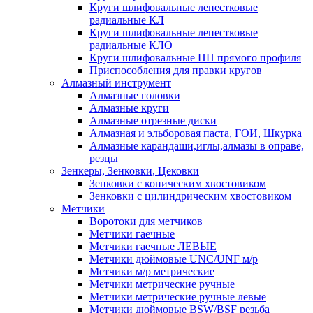
Круги шлифовальные лепестковые
радиальные КЛ
Круги шлифовальные лепестковые
радиальные КЛО
Круги шлифовальные ПП прямого профиля
Приспособления для правки кругов
Алмазный инструмент
Алмазные головки
Алмазные круги
Алмазные отрезные диски
Алмазная и эльборовая паста, ГОИ, Шкурка
Алмазные карандаши,иглы,алмазы в оправе,
резцы
Зенкеры, Зенковки, Цековки
Зенковки с коническим хвостовиком
Зенковки с цилиндрическим хвостовиком
Метчики
Воротоки для метчиков
Метчики гаечные
Метчики гаечные ЛЕВЫЕ
Метчики дюймовые UNC/UNF м/р
Метчики м/р метрические
Метчики метрические ручные
Метчики метрические ручные левые
Метчики дюймовые BSW/BSF резьба