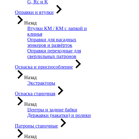
G, Rc и K
Оправки и втулки
Назад
Втулки КМ / КМ с лапкой и
клинья
Оправки для насадных
зенкеров и развёрток
Оправки переходные для
сверлильных патронов
Оснаска и приспособление
Назад
Экстракторы
Оснаска станочная
Назад
Центры и задние бабки
Державки (накатки) и ролики
Патроны станочные
Назад