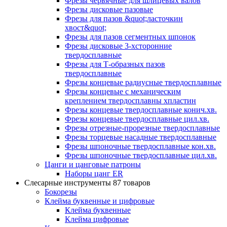
Фрезы червячные для шлицевых валов
Фрезы дисковые пазовые
Фрезы для пазов &quot;ласточкин
хвост&quot;
Фрезы для пазов сегментных шпонок
Фрезы дисковые 3-хсторонние
твердосплавные
Фрезы для Т-образных пазов
твердосплавные
Фрезы концевые радиусные твердосплавные
Фрезы концевые с механическим
креплением твердосплавны хпластин
Фрезы концевые твердосплавные конич.хв.
Фрезы концевые твердосплавные цил.хв.
Фрезы отрезные-прорезные твердосплавные
Фрезы торцевые насадные твердосплавные
Фрезы шпоночные твердосплавные кон.хв.
Фрезы шпоночные твердосплавные цил.хв.
Цанги и цанговые патроны
Наборы цанг ER
Слесарные инструменты
87 товаров
Бокорезы
Клейма буквенные и цифровые
Клейма буквенные
Клейма цифровые