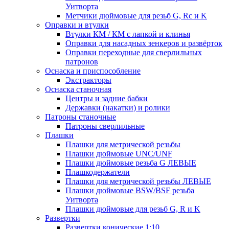
Уитворта
Метчики дюймовые для резьб G, Rc и K
Оправки и втулки
Втулки КМ / КМ с лапкой и клинья
Оправки для насадных зенкеров и развёрток
Оправки переходные для сверлильных
патронов
Оснаска и приспособление
Экстракторы
Оснаска станочная
Центры и задние бабки
Державки (накатки) и ролики
Патроны станочные
Патроны сверлильные
Плашки
Плашки для метрической резьбы
Плашки дюймовые UNC/UNF
Плашки дюймовые резьба G ЛЕВЫЕ
Плашкодержатели
Плашки для метрической резьбы ЛЕВЫЕ
Плашки дюймовые BSW/BSF резьба
Уитворта
Плашки дюймовые для резьб G, R и K
Развертки
Развертки конические 1:10