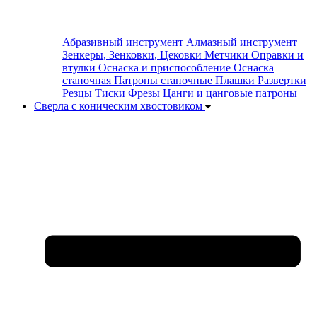
Абразивный инструмент
Алмазный инструмент
Зенкеры, Зенковки, Цековки
Метчики
Оправки и
втулки
Оснаска и приспособление
Оснаска
станочная
Патроны станочные
Плашки
Развертки
Резцы
Тиски
Фрезы
Цанги и цанговые патроны
Сверла с коническим хвостовиком