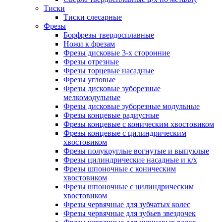
Тиски
Тиски слесарные
Фрезы
Борфрезы твердосплавные
Ножи к фрезам
Фрезы дисковые 3-х сторонние
Фрезы отрезные
Фрезы торцевые насадные
Фрезы угловые
Фрезы дисковые зуборезные
мелкомодульные
Фрезы дисковые зуборезные модульные
Фрезы концевые радиусные
Фрезы концевые с коническим хвостовиком
Фрезы концевые с цилиндрическим
хвостовиком
Фрезы полукруглые вогнутые и выпуклые
Фрезы цилиндрические насадные и к/х
Фрезы шпоночные с коническим
хвостовиком
Фрезы шпоночные с цилиндрическим
хвостовиком
Фрезы червячные для зубчатых колес
Фрезы червячные для зубьев звездочек