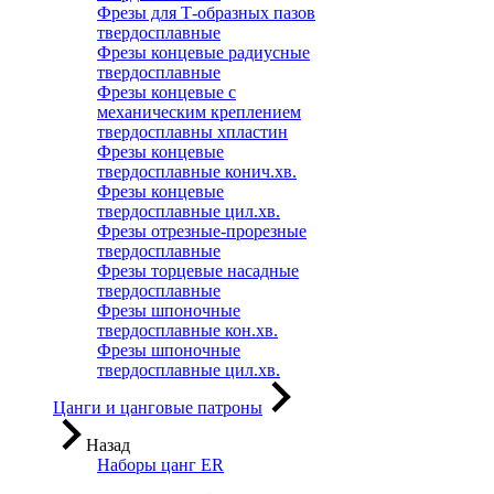
Фрезы для Т-образных пазов
твердосплавные
Фрезы концевые радиусные
твердосплавные
Фрезы концевые с
механическим креплением
твердосплавны хпластин
Фрезы концевые
твердосплавные конич.хв.
Фрезы концевые
твердосплавные цил.хв.
Фрезы отрезные-прорезные
твердосплавные
Фрезы торцевые насадные
твердосплавные
Фрезы шпоночные
твердосплавные кон.хв.
Фрезы шпоночные
твердосплавные цил.хв.
Цанги и цанговые патроны
Назад
Наборы цанг ER