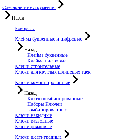
Слесарные инструменты
Назад
Бокорезы
Клейма буквенные и цифровые
Назад
Клейма буквенные
Клейма цифровые
Клещи строительные
Ключи для круглых шлицевых гаек
Ключи комбинированные
Назад
Ключи комбинированные
Наборы Ключей
комбинированных
Ключи накидные
Ключи разводные
Ключи рожковые
Ключи шестигранные