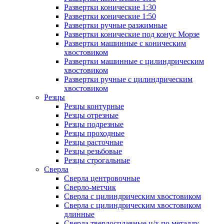
Развертки конические 1:30
Развертки конические 1:50
Развертки ручные разжимные
Развертки конические под конус Морзе
Развертки машинные с коническим
хвостовиком
Развертки машинные с цилиндрическим
хвостовиком
Развертки ручные с цилиндрическим
хвостовиком
Резцы
Резцы контурные
Резцы отрезные
Резцы подрезные
Резцы проходные
Резцы расточные
Резцы резьбовые
Резцы строгальные
Сверла
Сверла центровочные
Сверло-метчик
Сверла с цилиндрическим хвостовиком
Сверла с цилиндрическим хвостовиком
длинные
Сверла твердосплавные ц/х по металлу