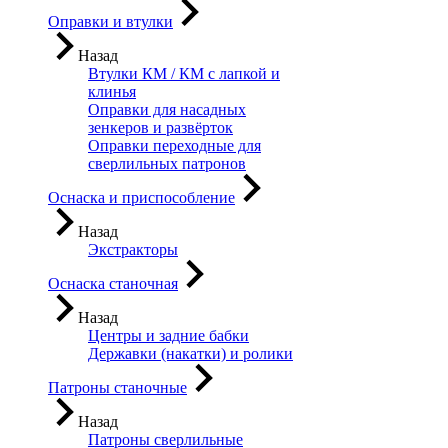
Оправки и втулки
Назад
Втулки КМ / КМ с лапкой и
клинья
Оправки для насадных
зенкеров и развёрток
Оправки переходные для
сверлильных патронов
Оснаска и приспособление
Назад
Экстракторы
Оснаска станочная
Назад
Центры и задние бабки
Державки (накатки) и ролики
Патроны станочные
Назад
Патроны сверлильные