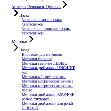
Зенкеры, Зенковки, Цековки
Назад
Зенковки с коническим
хвостовиком
Зенковки с цилиндрическим
хвостовиком
Метчики
Назад
Воротоки для метчиков
Метчики гаечные
Метчики гаечные ЛЕВЫЕ
Метчики дюймовые UNC/UNF
м/р
Метчики м/р метрические
Метчики метрические ручные
Метчики метрические ручные
левые
Метчики дюймовые BSW/BSF
резьба Уитворта
Метчики дюймовые для резьб
G, Rc и K