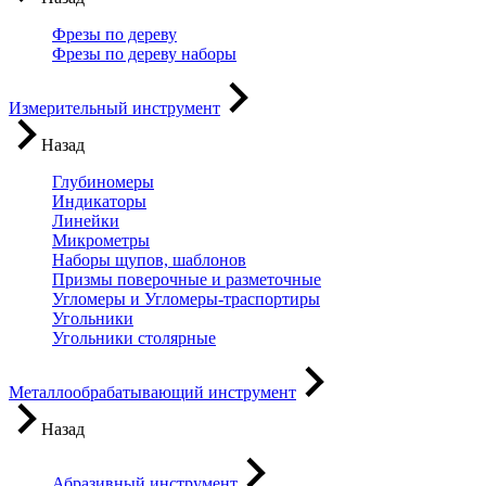
Фрезы по дереву
Фрезы по дереву наборы
Измерительный инструмент
Назад
Глубиномеры
Индикаторы
Линейки
Микрометры
Наборы щупов, шаблонов
Призмы поверочные и разметочные
Угломеры и Угломеры-траспортиры
Угольники
Угольники столярные
Металлообрабатывающий инструмент
Назад
Абразивный инструмент