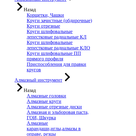
Назад
Корщетки, Чашки
Круги зачистные (обдирочные)
Круги отрезные
Круги шлифовальные
лепестковые радиальные КЛ
Круги шлифовальные
лепестковые радиальные КЛО
Круги шлифовальные ПП
прямого профиля
Приспособления для правки
кругов
Алмазный инструмент
Назад
Алмазные головки
Алмазные круги
Алмазные отрезные диски
Алмазная и эльборовая паста,
ГОИ, Шкурка
Алмазные
карандаши,иглы,алмазы в
оправе, резцы