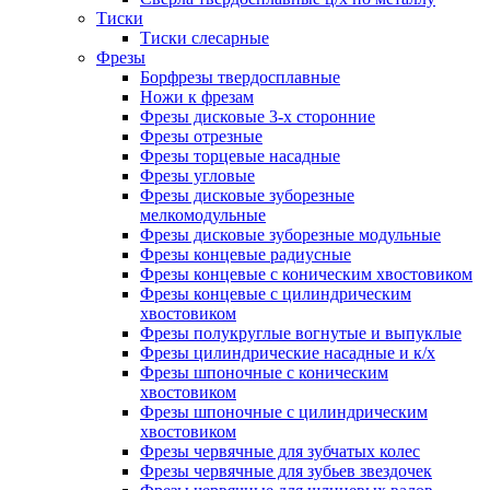
Тиски
Тиски слесарные
Фрезы
Борфрезы твердосплавные
Ножи к фрезам
Фрезы дисковые 3-х сторонние
Фрезы отрезные
Фрезы торцевые насадные
Фрезы угловые
Фрезы дисковые зуборезные
мелкомодульные
Фрезы дисковые зуборезные модульные
Фрезы концевые радиусные
Фрезы концевые с коническим хвостовиком
Фрезы концевые с цилиндрическим
хвостовиком
Фрезы полукруглые вогнутые и выпуклые
Фрезы цилиндрические насадные и к/х
Фрезы шпоночные с коническим
хвостовиком
Фрезы шпоночные с цилиндрическим
хвостовиком
Фрезы червячные для зубчатых колес
Фрезы червячные для зубьев звездочек