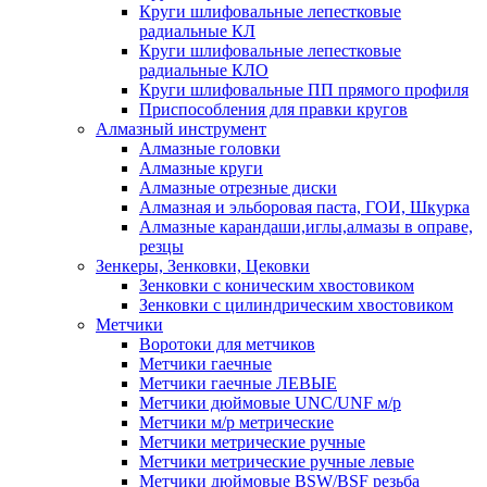
Круги шлифовальные лепестковые
радиальные КЛ
Круги шлифовальные лепестковые
радиальные КЛО
Круги шлифовальные ПП прямого профиля
Приспособления для правки кругов
Алмазный инструмент
Алмазные головки
Алмазные круги
Алмазные отрезные диски
Алмазная и эльборовая паста, ГОИ, Шкурка
Алмазные карандаши,иглы,алмазы в оправе,
резцы
Зенкеры, Зенковки, Цековки
Зенковки с коническим хвостовиком
Зенковки с цилиндрическим хвостовиком
Метчики
Воротоки для метчиков
Метчики гаечные
Метчики гаечные ЛЕВЫЕ
Метчики дюймовые UNC/UNF м/р
Метчики м/р метрические
Метчики метрические ручные
Метчики метрические ручные левые
Метчики дюймовые BSW/BSF резьба