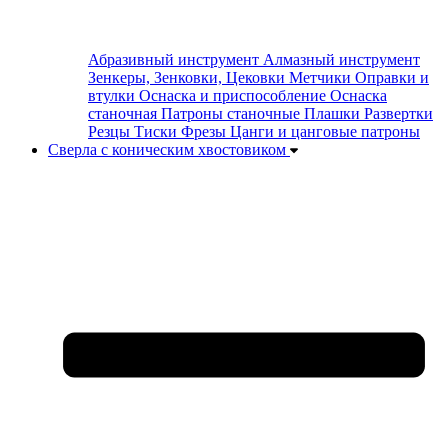
Абразивный инструмент
Алмазный инструмент
Зенкеры, Зенковки, Цековки
Метчики
Оправки и
втулки
Оснаска и приспособление
Оснаска
станочная
Патроны станочные
Плашки
Развертки
Резцы
Тиски
Фрезы
Цанги и цанговые патроны
Сверла с коническим хвостовиком