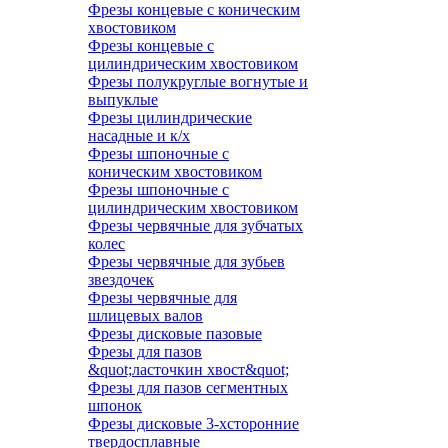
Фрезы концевые с коническим
хвостовиком
Фрезы концевые с
цилиндрическим хвостовиком
Фрезы полукруглые вогнутые и
выпуклые
Фрезы цилиндрические
насадные и к/х
Фрезы шпоночные с
коническим хвостовиком
Фрезы шпоночные с
цилиндрическим хвостовиком
Фрезы червячные для зубчатых
колес
Фрезы червячные для зубьев
звездочек
Фрезы червячные для
шлицевых валов
Фрезы дисковые пазовые
Фрезы для пазов
&quot;ласточкин хвост&quot;
Фрезы для пазов сегментных
шпонок
Фрезы дисковые 3-хсторонние
твердосплавные