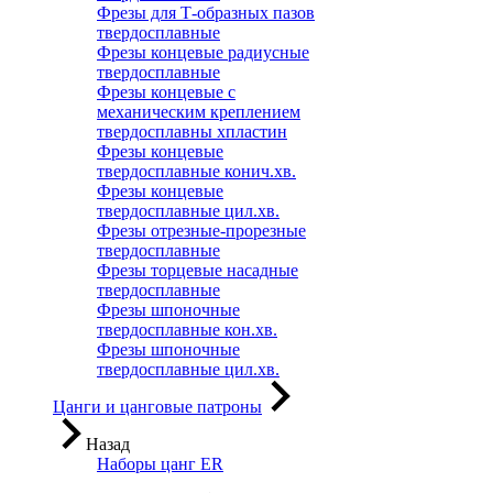
Фрезы для Т-образных пазов
твердосплавные
Фрезы концевые радиусные
твердосплавные
Фрезы концевые с
механическим креплением
твердосплавны хпластин
Фрезы концевые
твердосплавные конич.хв.
Фрезы концевые
твердосплавные цил.хв.
Фрезы отрезные-прорезные
твердосплавные
Фрезы торцевые насадные
твердосплавные
Фрезы шпоночные
твердосплавные кон.хв.
Фрезы шпоночные
твердосплавные цил.хв.
Цанги и цанговые патроны
Назад
Наборы цанг ER