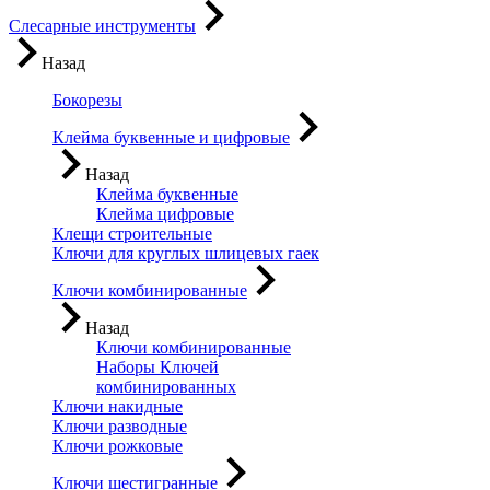
Слесарные инструменты
Назад
Бокорезы
Клейма буквенные и цифровые
Назад
Клейма буквенные
Клейма цифровые
Клещи строительные
Ключи для круглых шлицевых гаек
Ключи комбинированные
Назад
Ключи комбинированные
Наборы Ключей
комбинированных
Ключи накидные
Ключи разводные
Ключи рожковые
Ключи шестигранные