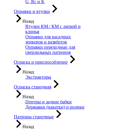
G, Rc и K
Оправки и втулки
Назад
Втулки КМ / КМ с лапкой и
клинья
Оправки для насадных
зенкеров и развёрток
Оправки переходные для
сверлильных патронов
Оснаска и приспособление
Назад
Экстракторы
Оснаска станочная
Назад
Центры и задние бабки
Державки (накатки) и ролики
Патроны станочные
Назад