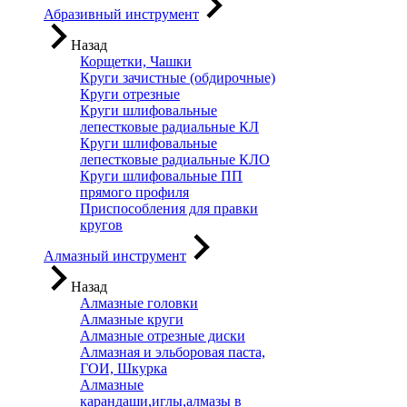
Абразивный инструмент
Назад
Корщетки, Чашки
Круги зачистные (обдирочные)
Круги отрезные
Круги шлифовальные
лепестковые радиальные КЛ
Круги шлифовальные
лепестковые радиальные КЛО
Круги шлифовальные ПП
прямого профиля
Приспособления для правки
кругов
Алмазный инструмент
Назад
Алмазные головки
Алмазные круги
Алмазные отрезные диски
Алмазная и эльборовая паста,
ГОИ, Шкурка
Алмазные
карандаши,иглы,алмазы в