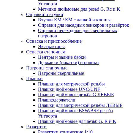
Уитворта
Метчики дюймовые для резьб G, Rc и K
Оправки и втулки
Втулки КМ / КМ с лапкой и клинья
Оправки для насадных зенкеров и развёрток
Оправки переходные для сверлильных
патронов
Оснаска и приспособление
Экстракторы
Оснаска станочная
Центры и задние бабки
Державки (накатки) и ролики
Патроны станочные
Патроны сверлильные
Плашки
Плашки для метрической резьбы
Плашки дюймовые UNC/UNF
Плашки дюймовые резьба G ЛЕВЫЕ
Плашкодержатели
Плашки для метрической резьбы ЛЕВЫЕ
Плашки дюймовые BSW/BSF резьба
Уитворта
Плашки дюймовые для резьб G, R и K
Развертки
Развертки конические 1:10