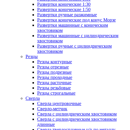
Развертки конические 1:30
Развертки конические 1:50
Развертки ручные разжимные
Развертки конические под конус Морзе
Развертки машинные с коническим
хвостовиком
Развертки машинные с цилиндрическим
хвостовиком
Развертки ручные с цилиндрическим
хвостовиком
Резцы
Резцы контурные
Резцы отрезные
Резцы подрезные
Резцы проходные
Резцы расточные
Резцы резьбовые
Резцы строгальные
Сверла
Сверла центровочные
Сверло-метчик
Сверла с цилиндрическим хвостовиком
Сверла с цилиндрическим хвостовиком
длинные
Сверла твердосплавные ц/х по металлу