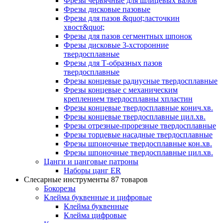
Фрезы червячные для шлицевых валов
Фрезы дисковые пазовые
Фрезы для пазов &quot;ласточкин
хвост&quot;
Фрезы для пазов сегментных шпонок
Фрезы дисковые 3-хсторонние
твердосплавные
Фрезы для Т-образных пазов
твердосплавные
Фрезы концевые радиусные твердосплавные
Фрезы концевые с механическим
креплением твердосплавны хпластин
Фрезы концевые твердосплавные конич.хв.
Фрезы концевые твердосплавные цил.хв.
Фрезы отрезные-прорезные твердосплавные
Фрезы торцевые насадные твердосплавные
Фрезы шпоночные твердосплавные кон.хв.
Фрезы шпоночные твердосплавные цил.хв.
Цанги и цанговые патроны
Наборы цанг ER
Слесарные инструменты
87 товаров
Бокорезы
Клейма буквенные и цифровые
Клейма буквенные
Клейма цифровые