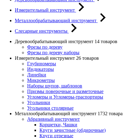
Измерительный инструмент
Металлообрабатывающий инструмент
Слесарные инструменты
Деревообрабатывающий инструмент
14 товаров
Фрезы по дереву
Фрезы по дереву наборы
Измерительный инструмент
26 товаров
Глубиномеры
Индикаторы
Линейки
Микрометры
Наборы щупов, шаблонов
Призмы поверочные и разметочные
Угломеры и Угломеры-траспортиры
Угольники
Угольники столярные
Металлообрабатывающий инструмент
1732 товара
Абразивный инструмент
Корщетки, Чашки
Круги зачистные (обдирочные)
Круги отрезные