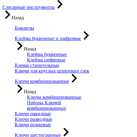
Слесарные инструменты
Назад
Бокорезы
Клейма буквенные и цифровые
Назад
Клейма буквенные
Клейма цифровые
Клещи строительные
Ключи для круглых шлицевых гаек
Ключи комбинированные
Назад
Ключи комбинированные
Наборы Ключей
комбинированных
Ключи накидные
Ключи разводные
Ключи рожковые
Ключи шестигранные