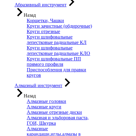
Абразивный инструмент
Назад
Корщетки, Чашки
Круги зачистные (обдирочные)
Круги отрезные
Круги шлифовальные
лепестковые радиальные КЛ
Круги шлифовальные
лепестковые радиальные КЛО
Круги шлифовальные ПП
прямого профиля
Приспособления для правки
кругов
Алмазный инструмент
Назад
Алмазные головки
Алмазные круги
Алмазные отрезные диски
Алмазная и эльборовая паста,
ГОИ, Шкурка
Алмазные
карандаши,иглы,алмазы в