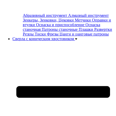
Абразивный инструмент
Алмазный инструмент
Зенкеры, Зенковки, Цековки
Метчики
Оправки и
втулки
Оснаска и приспособление
Оснаска
станочная
Патроны станочные
Плашки
Развертки
Резцы
Тиски
Фрезы
Цанги и цанговые патроны
Сверла с коническим хвостовиком