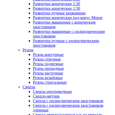
Развертки конические 1:30
Развертки конические 1:50
Развертки ручные разжимные
Развертки конические под конус Морзе
Развертки машинные с коническим
хвостовиком
Развертки машинные с цилиндрическим
хвостовиком
Развертки ручные с цилиндрическим
хвостовиком
Резцы
Резцы контурные
Резцы отрезные
Резцы подрезные
Резцы проходные
Резцы расточные
Резцы резьбовые
Резцы строгальные
Сверла
Сверла центровочные
Сверло-метчик
Сверла с цилиндрическим хвостовиком
Сверла с цилиндрическим хвостовиком
длинные
Сверла твердосплавные ц/х по металлу