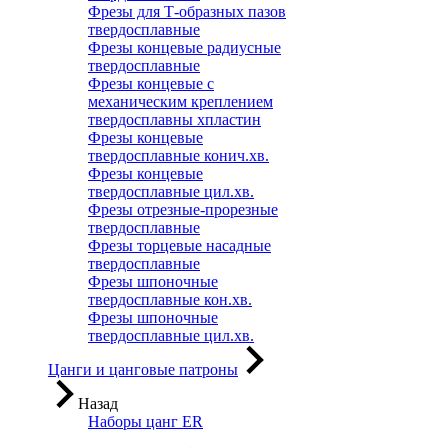
Фрезы для Т-образных пазов
твердосплавные
Фрезы концевые радиусные
твердосплавные
Фрезы концевые с
механическим креплением
твердосплавны хпластин
Фрезы концевые
твердосплавные конич.хв.
Фрезы концевые
твердосплавные цил.хв.
Фрезы отрезные-прорезные
твердосплавные
Фрезы торцевые насадные
твердосплавные
Фрезы шпоночные
твердосплавные кон.хв.
Фрезы шпоночные
твердосплавные цил.хв.
Цанги и цанговые патроны
Назад
Наборы цанг ER