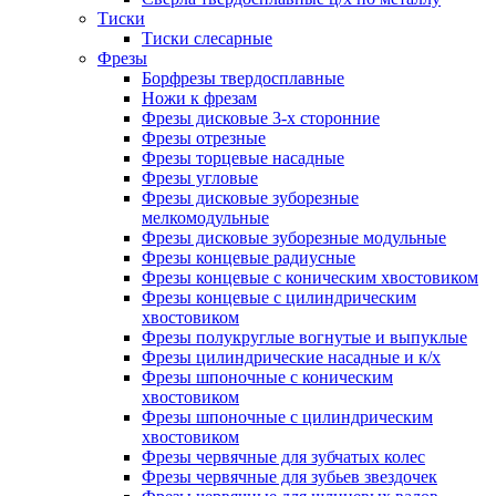
Тиски
Тиски слесарные
Фрезы
Борфрезы твердосплавные
Ножи к фрезам
Фрезы дисковые 3-х сторонние
Фрезы отрезные
Фрезы торцевые насадные
Фрезы угловые
Фрезы дисковые зуборезные
мелкомодульные
Фрезы дисковые зуборезные модульные
Фрезы концевые радиусные
Фрезы концевые с коническим хвостовиком
Фрезы концевые с цилиндрическим
хвостовиком
Фрезы полукруглые вогнутые и выпуклые
Фрезы цилиндрические насадные и к/х
Фрезы шпоночные с коническим
хвостовиком
Фрезы шпоночные с цилиндрическим
хвостовиком
Фрезы червячные для зубчатых колес
Фрезы червячные для зубьев звездочек