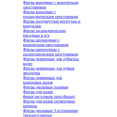
Фрезы концевые с коническим
хвостовиком
Фрезы концевые с
цилиндрическим хвостовиком
Фрезы полукруглые вогнутые и
выпуклые
Фрезы цилиндрические
насадные и к/х
Фрезы шпоночные с
коническим хвостовиком
Фрезы шпоночные с
цилиндрическим хвостовиком
Фрезы червячные для зубчатых
колес
Фрезы червячные для зубьев
звездочек
Фрезы червячные для
шлицевых валов
Фрезы дисковые пазовые
Фрезы для пазов
&quot;ласточкин хвост&quot;
Фрезы для пазов сегментных
шпонок
Фрезы дисковые 3-хсторонние
твердосплавные