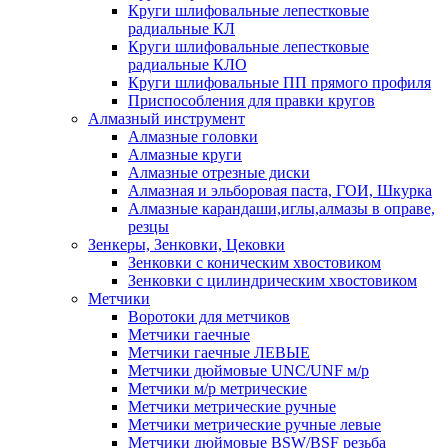
Круги шлифовальные лепестковые
радиальные КЛ
Круги шлифовальные лепестковые
радиальные КЛО
Круги шлифовальные ПП прямого профиля
Приспособления для правки кругов
Алмазный инструмент
Алмазные головки
Алмазные круги
Алмазные отрезные диски
Алмазная и эльборовая паста, ГОИ, Шкурка
Алмазные карандаши,иглы,алмазы в оправе,
резцы
Зенкеры, Зенковки, Цековки
Зенковки с коническим хвостовиком
Зенковки с цилиндрическим хвостовиком
Метчики
Воротоки для метчиков
Метчики гаечные
Метчики гаечные ЛЕВЫЕ
Метчики дюймовые UNC/UNF м/р
Метчики м/р метрические
Метчики метрические ручные
Метчики метрические ручные левые
Метчики дюймовые BSW/BSF резьба