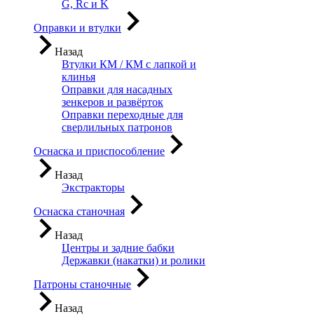
G, Rc и K
Оправки и втулки
Назад
Втулки КМ / КМ с лапкой и
клинья
Оправки для насадных
зенкеров и развёрток
Оправки переходные для
сверлильных патронов
Оснаска и приспособление
Назад
Экстракторы
Оснаска станочная
Назад
Центры и задние бабки
Державки (накатки) и ролики
Патроны станочные
Назад