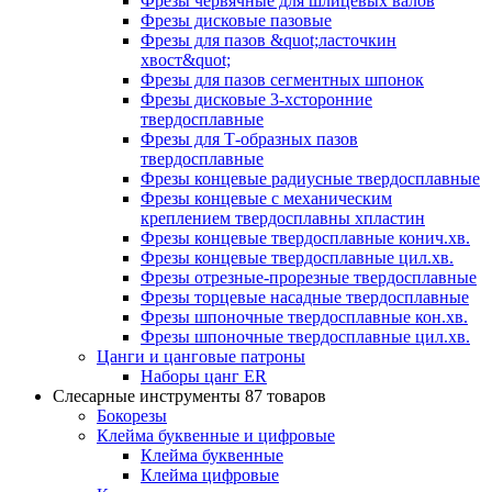
Фрезы червячные для шлицевых валов
Фрезы дисковые пазовые
Фрезы для пазов &quot;ласточкин
хвост&quot;
Фрезы для пазов сегментных шпонок
Фрезы дисковые 3-хсторонние
твердосплавные
Фрезы для Т-образных пазов
твердосплавные
Фрезы концевые радиусные твердосплавные
Фрезы концевые с механическим
креплением твердосплавны хпластин
Фрезы концевые твердосплавные конич.хв.
Фрезы концевые твердосплавные цил.хв.
Фрезы отрезные-прорезные твердосплавные
Фрезы торцевые насадные твердосплавные
Фрезы шпоночные твердосплавные кон.хв.
Фрезы шпоночные твердосплавные цил.хв.
Цанги и цанговые патроны
Наборы цанг ER
Слесарные инструменты
87 товаров
Бокорезы
Клейма буквенные и цифровые
Клейма буквенные
Клейма цифровые