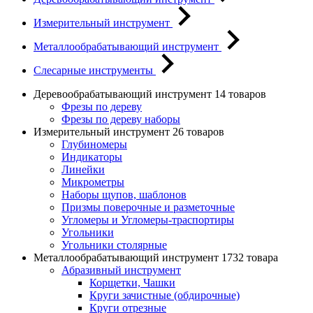
Измерительный инструмент
Металлообрабатывающий инструмент
Слесарные инструменты
Деревообрабатывающий инструмент
14 товаров
Фрезы по дереву
Фрезы по дереву наборы
Измерительный инструмент
26 товаров
Глубиномеры
Индикаторы
Линейки
Микрометры
Наборы щупов, шаблонов
Призмы поверочные и разметочные
Угломеры и Угломеры-траспортиры
Угольники
Угольники столярные
Металлообрабатывающий инструмент
1732 товара
Абразивный инструмент
Корщетки, Чашки
Круги зачистные (обдирочные)
Круги отрезные