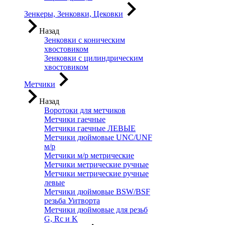
Зенкеры, Зенковки, Цековки
Назад
Зенковки с коническим
хвостовиком
Зенковки с цилиндрическим
хвостовиком
Метчики
Назад
Воротоки для метчиков
Метчики гаечные
Метчики гаечные ЛЕВЫЕ
Метчики дюймовые UNC/UNF
м/р
Метчики м/р метрические
Метчики метрические ручные
Метчики метрические ручные
левые
Метчики дюймовые BSW/BSF
резьба Уитворта
Метчики дюймовые для резьб
G, Rc и K