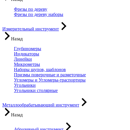
Фрезы по дереву
Фрезы по дереву наборы
Измерительный инструмент
Назад
Глубиномеры
Индикаторы
Линейки
Микрометры
Наборы щупов, шаблонов
Призмы поверочные и разметочные
Угломеры и Угломеры-траспортиры
Угольники
Угольники столярные
Металлообрабатывающий инструмент
Назад
Абразивный инструмент