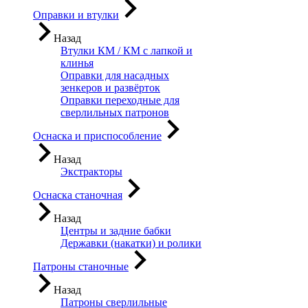
Оправки и втулки
Назад
Втулки КМ / КМ с лапкой и
клинья
Оправки для насадных
зенкеров и развёрток
Оправки переходные для
сверлильных патронов
Оснаска и приспособление
Назад
Экстракторы
Оснаска станочная
Назад
Центры и задние бабки
Державки (накатки) и ролики
Патроны станочные
Назад
Патроны сверлильные