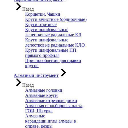
Назад
Корщетки, Чашки
Круги зачистные (обдирочные)
Круги отрезные
Круги шлифовальные
лепестковые радиальные КЛ
Круги шлифовальные
лепестковые радиальные КЛО
Круги шлифовальные ПП
прямого профиля
Приспособления для правки
кругов
Алмазный инструмент
Назад
Алмазные головки
Алмазные круги
Алмазные отрезные диски
Алмазная и эльборовая паста,
ГОИ, Шкурка
Алмазные
карандаши,иглы,алмазы в
оправе, резцы