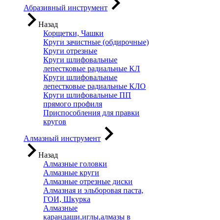
Абразивный инструмент
Назад
Корщетки, Чашки
Круги зачистные (обдирочные)
Круги отрезные
Круги шлифовальные
лепестковые радиальные КЛ
Круги шлифовальные
лепестковые радиальные КЛО
Круги шлифовальные ПП
прямого профиля
Приспособления для правки
кругов
Алмазный инструмент
Назад
Алмазные головки
Алмазные круги
Алмазные отрезные диски
Алмазная и эльборовая паста,
ГОИ, Шкурка
Алмазные
карандаши,иглы,алмазы в