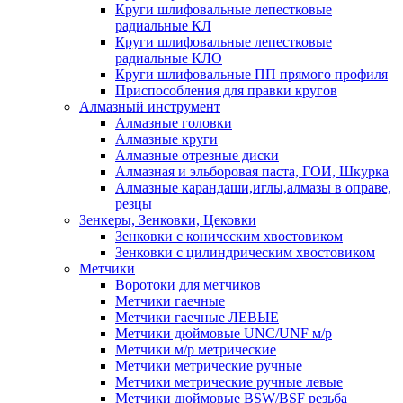
Круги шлифовальные лепестковые
радиальные КЛ
Круги шлифовальные лепестковые
радиальные КЛО
Круги шлифовальные ПП прямого профиля
Приспособления для правки кругов
Алмазный инструмент
Алмазные головки
Алмазные круги
Алмазные отрезные диски
Алмазная и эльборовая паста, ГОИ, Шкурка
Алмазные карандаши,иглы,алмазы в оправе,
резцы
Зенкеры, Зенковки, Цековки
Зенковки с коническим хвостовиком
Зенковки с цилиндрическим хвостовиком
Метчики
Воротоки для метчиков
Метчики гаечные
Метчики гаечные ЛЕВЫЕ
Метчики дюймовые UNC/UNF м/р
Метчики м/р метрические
Метчики метрические ручные
Метчики метрические ручные левые
Метчики дюймовые BSW/BSF резьба