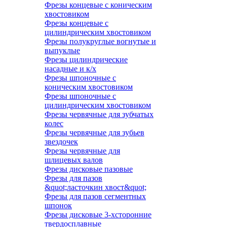
Фрезы концевые с коническим
хвостовиком
Фрезы концевые с
цилиндрическим хвостовиком
Фрезы полукруглые вогнутые и
выпуклые
Фрезы цилиндрические
насадные и к/х
Фрезы шпоночные с
коническим хвостовиком
Фрезы шпоночные с
цилиндрическим хвостовиком
Фрезы червячные для зубчатых
колес
Фрезы червячные для зубьев
звездочек
Фрезы червячные для
шлицевых валов
Фрезы дисковые пазовые
Фрезы для пазов
&quot;ласточкин хвост&quot;
Фрезы для пазов сегментных
шпонок
Фрезы дисковые 3-хсторонние
твердосплавные