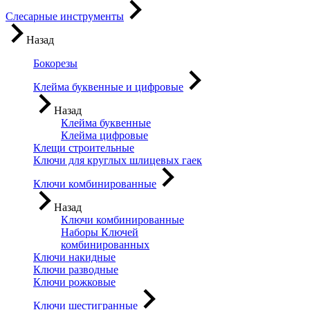
Слесарные инструменты
Назад
Бокорезы
Клейма буквенные и цифровые
Назад
Клейма буквенные
Клейма цифровые
Клещи строительные
Ключи для круглых шлицевых гаек
Ключи комбинированные
Назад
Ключи комбинированные
Наборы Ключей
комбинированных
Ключи накидные
Ключи разводные
Ключи рожковые
Ключи шестигранные