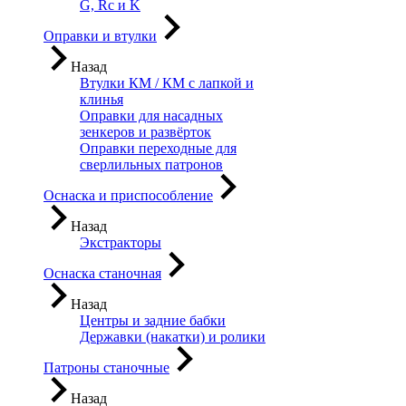
G, Rc и K
Оправки и втулки
Назад
Втулки КМ / КМ с лапкой и
клинья
Оправки для насадных
зенкеров и развёрток
Оправки переходные для
сверлильных патронов
Оснаска и приспособление
Назад
Экстракторы
Оснаска станочная
Назад
Центры и задние бабки
Державки (накатки) и ролики
Патроны станочные
Назад