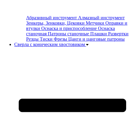
Абразивный инструмент
Алмазный инструмент
Зенкеры, Зенковки, Цековки
Метчики
Оправки и
втулки
Оснаска и приспособление
Оснаска
станочная
Патроны станочные
Плашки
Развертки
Резцы
Тиски
Фрезы
Цанги и цанговые патроны
Сверла с коническим хвостовиком