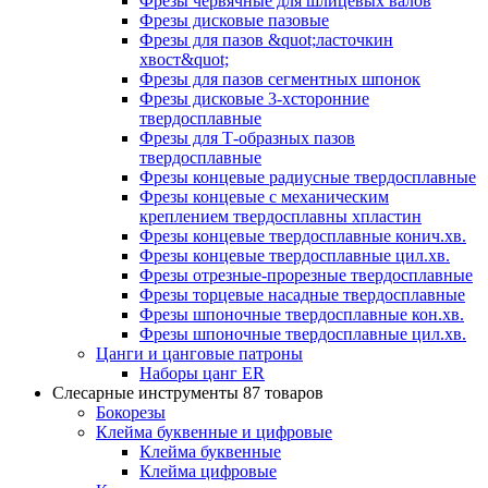
Фрезы червячные для шлицевых валов
Фрезы дисковые пазовые
Фрезы для пазов &quot;ласточкин
хвост&quot;
Фрезы для пазов сегментных шпонок
Фрезы дисковые 3-хсторонние
твердосплавные
Фрезы для Т-образных пазов
твердосплавные
Фрезы концевые радиусные твердосплавные
Фрезы концевые с механическим
креплением твердосплавны хпластин
Фрезы концевые твердосплавные конич.хв.
Фрезы концевые твердосплавные цил.хв.
Фрезы отрезные-прорезные твердосплавные
Фрезы торцевые насадные твердосплавные
Фрезы шпоночные твердосплавные кон.хв.
Фрезы шпоночные твердосплавные цил.хв.
Цанги и цанговые патроны
Наборы цанг ER
Слесарные инструменты
87 товаров
Бокорезы
Клейма буквенные и цифровые
Клейма буквенные
Клейма цифровые