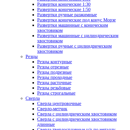
Развертки конические 1:30
Развертки конические 1:50
Развертки ручные разжимные
Развертки конические под конус Морзе
Развертки машинные с коническим
хвостовиком
Развертки машинные с цилиндрическим
хвостовиком
Развертки ручные с цилиндрическим
хвостовиком
Резцы
Резцы контурные
Резцы отрезные
Резцы подрезные
Резцы проходные
Резцы расточные
Резцы резьбовые
Резцы строгальные
Сверла
Сверла центровочные
Сверло-метчик
Сверла с цилиндрическим хвостовиком
Сверла с цилиндрическим хвостовиком
длинные
Сверла твердосплавные ц/х по металлу