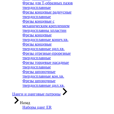
Фрезы для Т-образных пазов
твердосплавные
Фрезы концевые радиусные
твердосплавные
Фрезы концевые с
механическим креплением
твердосплавны хпластин
Фрезы концевые
твердосплавные конич.хв.
Фрезы концевые
твердосплавные цил.хв.
Фрезы отрезные-прорезные
твердосплавные
Фрезы торцевые насадные
твердосплавные
Фрезы шпоночные
твердосплавные кон.хв.
Фрезы шпоночные
твердосплавные цил.хв.
Цанги и цанговые патроны
Назад
Наборы цанг ER