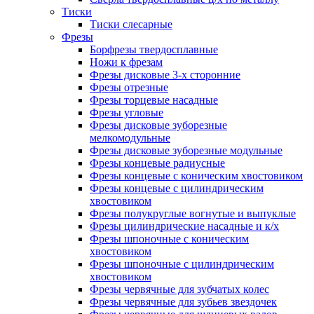
Тиски
Тиски слесарные
Фрезы
Борфрезы твердосплавные
Ножи к фрезам
Фрезы дисковые 3-х сторонние
Фрезы отрезные
Фрезы торцевые насадные
Фрезы угловые
Фрезы дисковые зуборезные
мелкомодульные
Фрезы дисковые зуборезные модульные
Фрезы концевые радиусные
Фрезы концевые с коническим хвостовиком
Фрезы концевые с цилиндрическим
хвостовиком
Фрезы полукруглые вогнутые и выпуклые
Фрезы цилиндрические насадные и к/х
Фрезы шпоночные с коническим
хвостовиком
Фрезы шпоночные с цилиндрическим
хвостовиком
Фрезы червячные для зубчатых колес
Фрезы червячные для зубьев звездочек