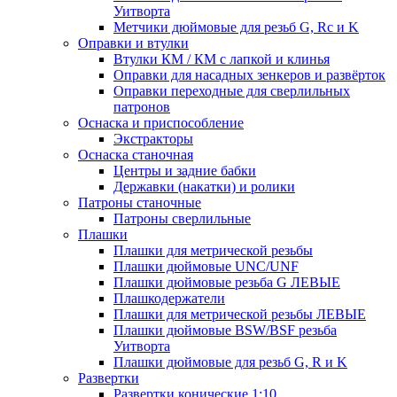
Уитворта
Метчики дюймовые для резьб G, Rc и K
Оправки и втулки
Втулки КМ / КМ с лапкой и клинья
Оправки для насадных зенкеров и развёрток
Оправки переходные для сверлильных
патронов
Оснаска и приспособление
Экстракторы
Оснаска станочная
Центры и задние бабки
Державки (накатки) и ролики
Патроны станочные
Патроны сверлильные
Плашки
Плашки для метрической резьбы
Плашки дюймовые UNC/UNF
Плашки дюймовые резьба G ЛЕВЫЕ
Плашкодержатели
Плашки для метрической резьбы ЛЕВЫЕ
Плашки дюймовые BSW/BSF резьба
Уитворта
Плашки дюймовые для резьб G, R и K
Развертки
Развертки конические 1:10