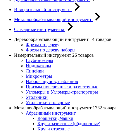
Измерительный инструмент
Металлообрабатывающий инструмент
Слесарные инструменты
Деревообрабатывающий инструмент
14 товаров
Фрезы по дереву
Фрезы по дереву наборы
Измерительный инструмент
26 товаров
Глубиномеры
Индикаторы
Линейки
Микрометры
Наборы щупов, шаблонов
Призмы поверочные и разметочные
Угломеры и Угломеры-траспортиры
Угольники
Угольники столярные
Металлообрабатывающий инструмент
1732 товара
Абразивный инструмент
Корщетки, Чашки
Круги зачистные (обдирочные)
Круги отрезные