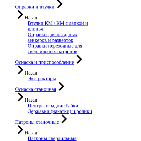
Оправки и втулки
Назад
Втулки КМ / КМ с лапкой и
клинья
Оправки для насадных
зенкеров и развёрток
Оправки переходные для
сверлильных патронов
Оснаска и приспособление
Назад
Экстракторы
Оснаска станочная
Назад
Центры и задние бабки
Державки (накатки) и ролики
Патроны станочные
Назад
Патроны сверлильные