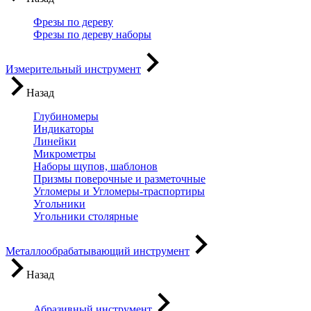
Фрезы по дереву
Фрезы по дереву наборы
Измерительный инструмент
Назад
Глубиномеры
Индикаторы
Линейки
Микрометры
Наборы щупов, шаблонов
Призмы поверочные и разметочные
Угломеры и Угломеры-траспортиры
Угольники
Угольники столярные
Металлообрабатывающий инструмент
Назад
Абразивный инструмент