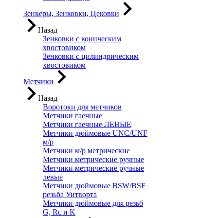
Зенкеры, Зенковки, Цековки
Назад
Зенковки с коническим
хвостовиком
Зенковки с цилиндрическим
хвостовиком
Метчики
Назад
Воротоки для метчиков
Метчики гаечные
Метчики гаечные ЛЕВЫЕ
Метчики дюймовые UNC/UNF
м/р
Метчики м/р метрические
Метчики метрические ручные
Метчики метрические ручные
левые
Метчики дюймовые BSW/BSF
резьба Уитворта
Метчики дюймовые для резьб
G, Rc и K