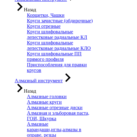
Назад
Корщетки, Чашки
Круги зачистные (обдирочные)
Круги отрезные
Круги шлифовальные
лепестковые радиальные КЛ
Круги шлифовальные
лепестковые радиальные КЛО
Круги шлифовальные ПП
прямого профиля
Приспособления для правки
кругов
Алмазный инструмент
Назад
Алмазные головки
Алмазные круги
Алмазные отрезные диски
Алмазная и эльборовая паста,
ГОИ, Шкурка
Алмазные
карандаши,иглы,алмазы в
оправе, резцы