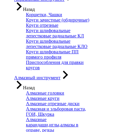
Назад
Корщетки, Чашки
Круги зачистные (обдирочные)
Круги отрезные
Круги шлифовальные
лепестковые радиальные КЛ
Круги шлифовальные
лепестковые радиальные КЛО
Круги шлифовальные ПП
прямого профиля
Приспособления для правки
кругов
Алмазный инструмент
Назад
Алмазные головки
Алмазные круги
Алмазные отрезные диски
Алмазная и эльборовая паста,
ГОИ, Шкурка
Алмазные
карандаши,иглы,алмазы в
оправе, резцы