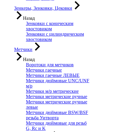
Зенкеры, Зенковки, Цековки
Назад
Зенковки с коническим
хвостовиком
Зенковки с цилиндрическим
хвостовиком
Метчики
Назад
Воротоки для метчиков
Метчики гаечные
Метчики гаечные ЛЕВЫЕ
Метчики дюймовые UNC/UNF
м/р
Метчики м/р метрические
Метчики метрические ручные
Метчики метрические ручные
левые
Метчики дюймовые BSW/BSF
резьба Уитворта
Метчики дюймовые для резьб
G, Rc и K