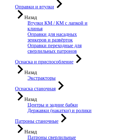
Оправки и втулки
Назад
Втулки КМ / КМ с лапкой и
клинья
Оправки для насадных
зенкеров и развёрток
Оправки переходные для
сверлильных патронов
Оснаска и приспособление
Назад
Экстракторы
Оснаска станочная
Назад
Центры и задние бабки
Державки (накатки) и ролики
Патроны станочные
Назад
Патроны сверлильные