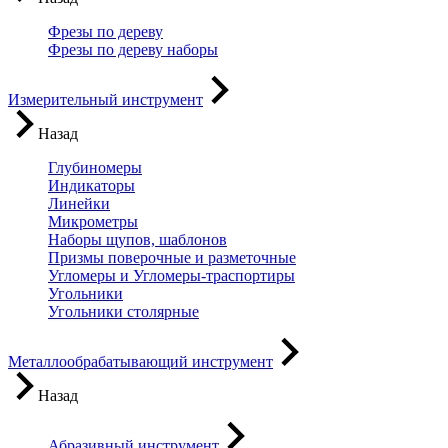
Фрезы по дереву
Фрезы по дереву наборы
Измерительный инструмент
Назад
Глубиномеры
Индикаторы
Линейки
Микрометры
Наборы щупов, шаблонов
Призмы поверочные и разметочные
Угломеры и Угломеры-траспортиры
Угольники
Угольники столярные
Металлообрабатывающий инструмент
Назад
Абразивный инструмент