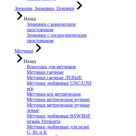
Зенкеры, Зенковки, Цековки
Назад
Зенковки с коническим
хвостовиком
Зенковки с цилиндрическим
хвостовиком
Метчики
Назад
Воротоки для метчиков
Метчики гаечные
Метчики гаечные ЛЕВЫЕ
Метчики дюймовые UNC/UNF
м/р
Метчики м/р метрические
Метчики метрические ручные
Метчики метрические ручные
левые
Метчики дюймовые BSW/BSF
резьба Уитворта
Метчики дюймовые для резьб
G, Rc и K