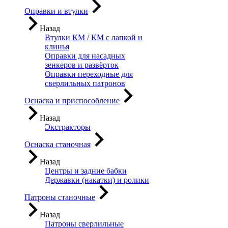
Оправки и втулки
Назад
Втулки КМ / КМ с лапкой и
клинья
Оправки для насадных
зенкеров и развёрток
Оправки переходные для
сверлильных патронов
Оснаска и приспособление
Назад
Экстракторы
Оснаска станочная
Назад
Центры и задние бабки
Державки (накатки) и ролики
Патроны станочные
Назад
Патроны сверлильные