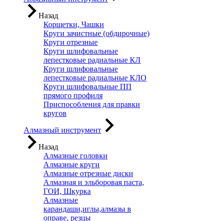
Назад
Корщетки, Чашки
Круги зачистные (обдирочные)
Круги отрезные
Круги шлифовальные
лепестковые радиальные КЛ
Круги шлифовальные
лепестковые радиальные КЛО
Круги шлифовальные ПП
прямого профиля
Приспособления для правки
кругов
Алмазный инструмент
Назад
Алмазные головки
Алмазные круги
Алмазные отрезные диски
Алмазная и эльборовая паста,
ГОИ, Шкурка
Алмазные
карандаши,иглы,алмазы в
оправе, резцы