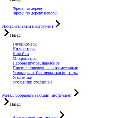
Фрезы по дереву
Фрезы по дереву наборы
Измерительный инструмент
Назад
Глубиномеры
Индикаторы
Линейки
Микрометры
Наборы щупов, шаблонов
Призмы поверочные и разметочные
Угломеры и Угломеры-траспортиры
Угольники
Угольники столярные
Металлообрабатывающий инструмент
Назад
Абразивный инструмент