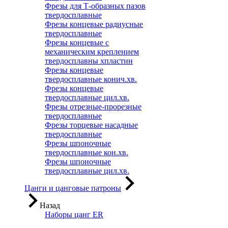
Фрезы для Т-образных пазов
твердосплавные
Фрезы концевые радиусные
твердосплавные
Фрезы концевые с
механическим креплением
твердосплавны хпластин
Фрезы концевые
твердосплавные конич.хв.
Фрезы концевые
твердосплавные цил.хв.
Фрезы отрезные-прорезные
твердосплавные
Фрезы торцевые насадные
твердосплавные
Фрезы шпоночные
твердосплавные кон.хв.
Фрезы шпоночные
твердосплавные цил.хв.
Цанги и цанговые патроны
Назад
Наборы цанг ER