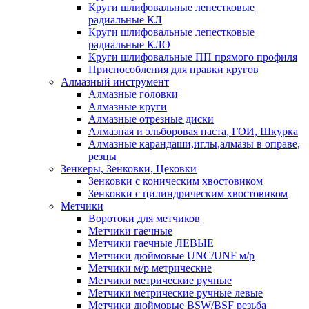
Круги шлифовальные лепестковые
радиальные КЛ
Круги шлифовальные лепестковые
радиальные КЛО
Круги шлифовальные ПП прямого профиля
Приспособления для правки кругов
Алмазный инструмент
Алмазные головки
Алмазные круги
Алмазные отрезные диски
Алмазная и эльборовая паста, ГОИ, Шкурка
Алмазные карандаши,иглы,алмазы в оправе,
резцы
Зенкеры, Зенковки, Цековки
Зенковки с коническим хвостовиком
Зенковки с цилиндрическим хвостовиком
Метчики
Воротоки для метчиков
Метчики гаечные
Метчики гаечные ЛЕВЫЕ
Метчики дюймовые UNC/UNF м/р
Метчики м/р метрические
Метчики метрические ручные
Метчики метрические ручные левые
Метчики дюймовые BSW/BSF резьба