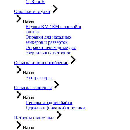
G, Rc и K
Оправки и втулки
Назад
Втулки КМ / КМ с лапкой и
клинья
Оправки для насадных
зенкеров и развёрток
Оправки переходные для
сверлильных патронов
Оснаска и приспособление
Назад
Экстракторы
Оснаска станочная
Назад
Центры и задние бабки
Державки (накатки) и ролики
Патроны станочные
Назад