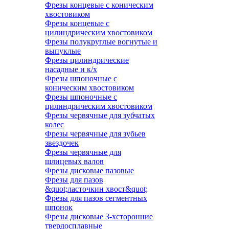
Фрезы концевые с коническим
хвостовиком
Фрезы концевые с
цилиндрическим хвостовиком
Фрезы полукруглые вогнутые и
выпуклые
Фрезы цилиндрические
насадные и к/х
Фрезы шпоночные с
коническим хвостовиком
Фрезы шпоночные с
цилиндрическим хвостовиком
Фрезы червячные для зубчатых
колес
Фрезы червячные для зубьев
звездочек
Фрезы червячные для
шлицевых валов
Фрезы дисковые пазовые
Фрезы для пазов
&quot;ласточкин хвост&quot;
Фрезы для пазов сегментных
шпонок
Фрезы дисковые 3-хсторонние
твердосплавные