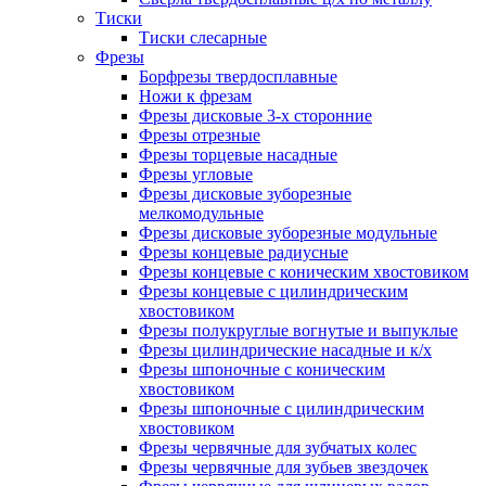
Тиски
Тиски слесарные
Фрезы
Борфрезы твердосплавные
Ножи к фрезам
Фрезы дисковые 3-х сторонние
Фрезы отрезные
Фрезы торцевые насадные
Фрезы угловые
Фрезы дисковые зуборезные
мелкомодульные
Фрезы дисковые зуборезные модульные
Фрезы концевые радиусные
Фрезы концевые с коническим хвостовиком
Фрезы концевые с цилиндрическим
хвостовиком
Фрезы полукруглые вогнутые и выпуклые
Фрезы цилиндрические насадные и к/х
Фрезы шпоночные с коническим
хвостовиком
Фрезы шпоночные с цилиндрическим
хвостовиком
Фрезы червячные для зубчатых колес
Фрезы червячные для зубьев звездочек