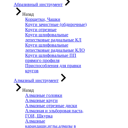
Абразивный инструмент
Назад
Корщетки, Чашки
Круги зачистные (обдирочные)
Круги отрезные
Круги шлифовальные
лепестковые радиальные КЛ
Круги шлифовальные
лепестковые радиальные КЛО
Круги шлифовальные ПП
прямого профиля
Приспособления для правки
кругов
Алмазный инструмент
Назад
Алмазные головки
Алмазные круги
Алмазные отрезные диски
Алмазная и эльборовая паста,
ГОИ, Шкурка
Алмазные
карандаши,иглы,алмазы в