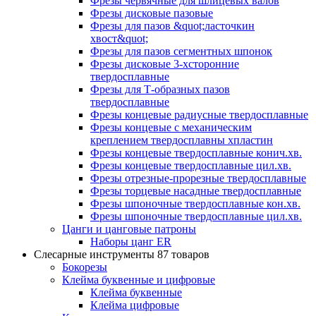
Фрезы червячные для шлицевых валов
Фрезы дисковые пазовые
Фрезы для пазов &quot;ласточкин
хвост&quot;
Фрезы для пазов сегментных шпонок
Фрезы дисковые 3-хсторонние
твердосплавные
Фрезы для Т-образных пазов
твердосплавные
Фрезы концевые радиусные твердосплавные
Фрезы концевые с механическим
креплением твердосплавны хпластин
Фрезы концевые твердосплавные конич.хв.
Фрезы концевые твердосплавные цил.хв.
Фрезы отрезные-прорезные твердосплавные
Фрезы торцевые насадные твердосплавные
Фрезы шпоночные твердосплавные кон.хв.
Фрезы шпоночные твердосплавные цил.хв.
Цанги и цанговые патроны
Наборы цанг ER
Слесарные инструменты
87 товаров
Бокорезы
Клейма буквенные и цифровые
Клейма буквенные
Клейма цифровые