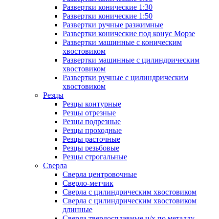
Развертки конические 1:30
Развертки конические 1:50
Развертки ручные разжимные
Развертки конические под конус Морзе
Развертки машинные с коническим
хвостовиком
Развертки машинные с цилиндрическим
хвостовиком
Развертки ручные с цилиндрическим
хвостовиком
Резцы
Резцы контурные
Резцы отрезные
Резцы подрезные
Резцы проходные
Резцы расточные
Резцы резьбовые
Резцы строгальные
Сверла
Сверла центровочные
Сверло-метчик
Сверла с цилиндрическим хвостовиком
Сверла с цилиндрическим хвостовиком
длинные
Сверла твердосплавные ц/х по металлу