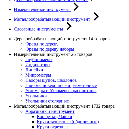
Измерительный инструмент
Металлообрабатывающий инструмент
Слесарные инструменты
Деревообрабатывающий инструмент
14 товаров
Фрезы по дереву
Фрезы по дереву наборы
Измерительный инструмент
26 товаров
Глубиномеры
Индикаторы
Линейки
Микрометры
Наборы щупов, шаблонов
Призмы поверочные и разметочные
Угломеры и Угломеры-траспортиры
Угольники
Угольники столярные
Металлообрабатывающий инструмент
1732 товара
Абразивный инструмент
Корщетки, Чашки
Круги зачистные (обдирочные)
Круги отрезные