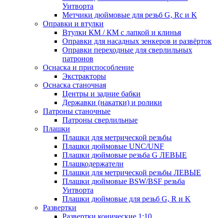
Уитворта
Метчики дюймовые для резьб G, Rc и K
Оправки и втулки
Втулки КМ / КМ с лапкой и клинья
Оправки для насадных зенкеров и развёрток
Оправки переходные для сверлильных
патронов
Оснаска и приспособление
Экстракторы
Оснаска станочная
Центры и задние бабки
Державки (накатки) и ролики
Патроны станочные
Патроны сверлильные
Плашки
Плашки для метрической резьбы
Плашки дюймовые UNC/UNF
Плашки дюймовые резьба G ЛЕВЫЕ
Плашкодержатели
Плашки для метрической резьбы ЛЕВЫЕ
Плашки дюймовые BSW/BSF резьба
Уитворта
Плашки дюймовые для резьб G, R и K
Развертки
Развертки конические 1:10