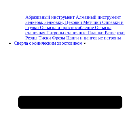
Абразивный инструмент
Алмазный инструмент
Зенкеры, Зенковки, Цековки
Метчики
Оправки и
втулки
Оснаска и приспособление
Оснаска
станочная
Патроны станочные
Плашки
Развертки
Резцы
Тиски
Фрезы
Цанги и цанговые патроны
Сверла с коническим хвостовиком