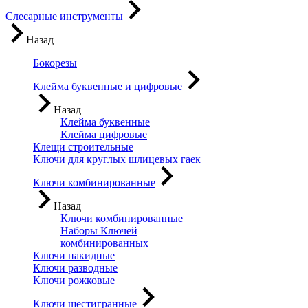
Слесарные инструменты
Назад
Бокорезы
Клейма буквенные и цифровые
Назад
Клейма буквенные
Клейма цифровые
Клещи строительные
Ключи для круглых шлицевых гаек
Ключи комбинированные
Назад
Ключи комбинированные
Наборы Ключей
комбинированных
Ключи накидные
Ключи разводные
Ключи рожковые
Ключи шестигранные