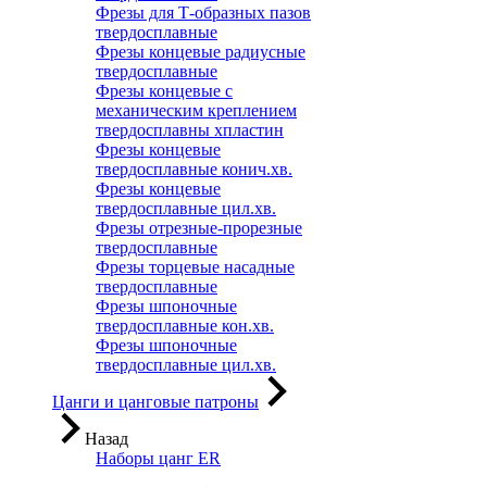
Фрезы для Т-образных пазов
твердосплавные
Фрезы концевые радиусные
твердосплавные
Фрезы концевые с
механическим креплением
твердосплавны хпластин
Фрезы концевые
твердосплавные конич.хв.
Фрезы концевые
твердосплавные цил.хв.
Фрезы отрезные-прорезные
твердосплавные
Фрезы торцевые насадные
твердосплавные
Фрезы шпоночные
твердосплавные кон.хв.
Фрезы шпоночные
твердосплавные цил.хв.
Цанги и цанговые патроны
Назад
Наборы цанг ER