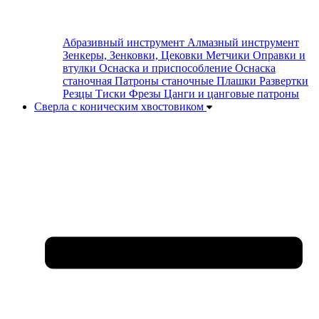
Абразивный инструмент
Алмазный инструмент
Зенкеры, Зенковки, Цековки
Метчики
Оправки и
втулки
Оснаска и приспособление
Оснаска
станочная
Патроны станочные
Плашки
Развертки
Резцы
Тиски
Фрезы
Цанги и цанговые патроны
Сверла с коническим хвостовиком