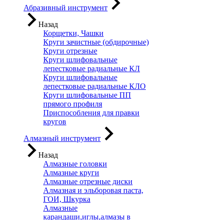
Абразивный инструмент
Назад
Корщетки, Чашки
Круги зачистные (обдирочные)
Круги отрезные
Круги шлифовальные
лепестковые радиальные КЛ
Круги шлифовальные
лепестковые радиальные КЛО
Круги шлифовальные ПП
прямого профиля
Приспособления для правки
кругов
Алмазный инструмент
Назад
Алмазные головки
Алмазные круги
Алмазные отрезные диски
Алмазная и эльборовая паста,
ГОИ, Шкурка
Алмазные
карандаши,иглы,алмазы в