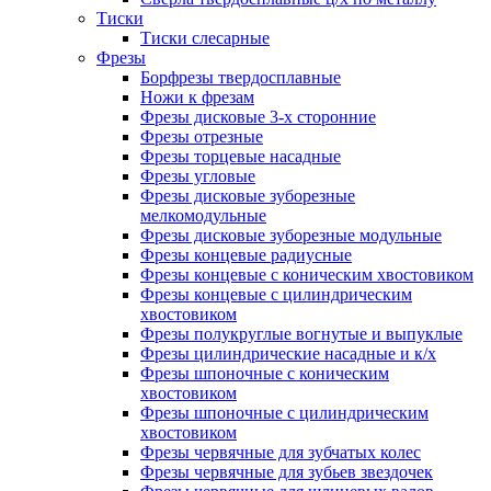
Тиски
Тиски слесарные
Фрезы
Борфрезы твердосплавные
Ножи к фрезам
Фрезы дисковые 3-х сторонние
Фрезы отрезные
Фрезы торцевые насадные
Фрезы угловые
Фрезы дисковые зуборезные
мелкомодульные
Фрезы дисковые зуборезные модульные
Фрезы концевые радиусные
Фрезы концевые с коническим хвостовиком
Фрезы концевые с цилиндрическим
хвостовиком
Фрезы полукруглые вогнутые и выпуклые
Фрезы цилиндрические насадные и к/х
Фрезы шпоночные с коническим
хвостовиком
Фрезы шпоночные с цилиндрическим
хвостовиком
Фрезы червячные для зубчатых колес
Фрезы червячные для зубьев звездочек