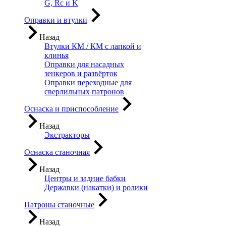
G, Rc и K
Оправки и втулки
Назад
Втулки КМ / КМ с лапкой и
клинья
Оправки для насадных
зенкеров и развёрток
Оправки переходные для
сверлильных патронов
Оснаска и приспособление
Назад
Экстракторы
Оснаска станочная
Назад
Центры и задние бабки
Державки (накатки) и ролики
Патроны станочные
Назад