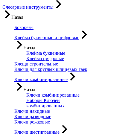
Слесарные инструменты
Назад
Бокорезы
Клейма буквенные и цифровые
Назад
Клейма буквенные
Клейма цифровые
Клещи строительные
Ключи для круглых шлицевых гаек
Ключи комбинированные
Назад
Ключи комбинированные
Наборы Ключей
комбинированных
Ключи накидные
Ключи разводные
Ключи рожковые
Ключи шестигранные