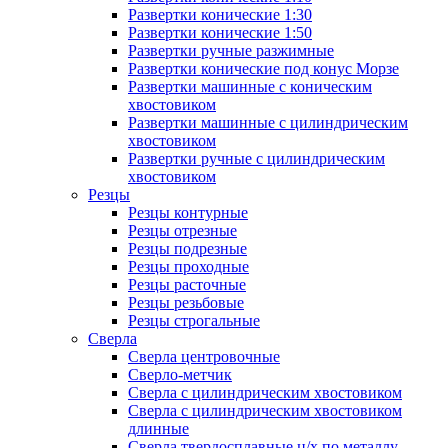
Развертки конические 1:30
Развертки конические 1:50
Развертки ручные разжимные
Развертки конические под конус Морзе
Развертки машинные с коническим
хвостовиком
Развертки машинные с цилиндрическим
хвостовиком
Развертки ручные с цилиндрическим
хвостовиком
Резцы
Резцы контурные
Резцы отрезные
Резцы подрезные
Резцы проходные
Резцы расточные
Резцы резьбовые
Резцы строгальные
Сверла
Сверла центровочные
Сверло-метчик
Сверла с цилиндрическим хвостовиком
Сверла с цилиндрическим хвостовиком
длинные
Сверла твердосплавные ц/х по металлу