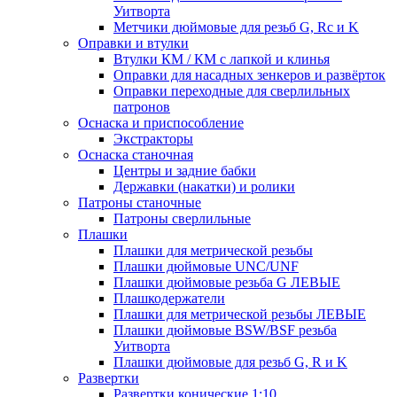
Уитворта
Метчики дюймовые для резьб G, Rc и K
Оправки и втулки
Втулки КМ / КМ с лапкой и клинья
Оправки для насадных зенкеров и развёрток
Оправки переходные для сверлильных
патронов
Оснаска и приспособление
Экстракторы
Оснаска станочная
Центры и задние бабки
Державки (накатки) и ролики
Патроны станочные
Патроны сверлильные
Плашки
Плашки для метрической резьбы
Плашки дюймовые UNC/UNF
Плашки дюймовые резьба G ЛЕВЫЕ
Плашкодержатели
Плашки для метрической резьбы ЛЕВЫЕ
Плашки дюймовые BSW/BSF резьба
Уитворта
Плашки дюймовые для резьб G, R и K
Развертки
Развертки конические 1:10