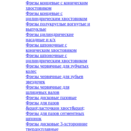
Фрезы концевые с коническим
хвостовиком
Фрезы концевые с
цилиндрическим хвостовиком
Фрезы полукруглые вогнутые и
выпуклые
Фрезы цилиндрические
насадные и к/х
Фрезы шпоночные с
коническим хвостовиком
Фрезы шпоночные с
цилиндрическим хвостовиком
Фрезы червячные для зубчатых
колес
Фрезы червячные для зубьев
звездочек
Фрезы червячные для
шлицевых валов
Фрезы дисковые пазовые
Фрезы для пазов
&quot;ласточкин хвост&quot;
Фрезы для пазов сегментных
шпонок
Фрезы дисковые 3-хсторонние
твердосплавные