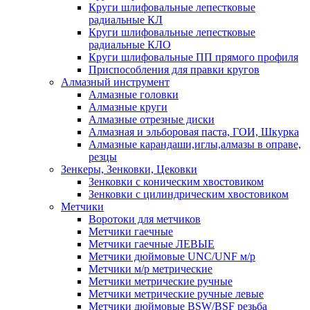
Круги шлифовальные лепестковые
радиальные КЛ
Круги шлифовальные лепестковые
радиальные КЛО
Круги шлифовальные ПП прямого профиля
Приспособления для правки кругов
Алмазный инструмент
Алмазные головки
Алмазные круги
Алмазные отрезные диски
Алмазная и эльборовая паста, ГОИ, Шкурка
Алмазные карандаши,иглы,алмазы в оправе,
резцы
Зенкеры, Зенковки, Цековки
Зенковки с коническим хвостовиком
Зенковки с цилиндрическим хвостовиком
Метчики
Воротоки для метчиков
Метчики гаечные
Метчики гаечные ЛЕВЫЕ
Метчики дюймовые UNC/UNF м/р
Метчики м/р метрические
Метчики метрические ручные
Метчики метрические ручные левые
Метчики дюймовые BSW/BSF резьба