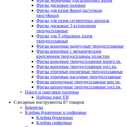
Фрезы червячные для шлицевых валов
Фрезы дисковые пазовые
Фрезы для пазов &quot;ласточкин
хвост&quot;
Фрезы для пазов сегментных шпонок
Фрезы дисковые 3-хсторонние
твердосплавные
Фрезы для Т-образных пазов
твердосплавные
Фрезы концевые радиусные твердосплавные
Фрезы концевые с механическим
креплением твердосплавны хпластин
Фрезы концевые твердосплавные конич.хв.
Фрезы концевые твердосплавные цил.хв.
Фрезы отрезные-прорезные твердосплавные
Фрезы торцевые насадные твердосплавные
Фрезы шпоночные твердосплавные кон.хв.
Фрезы шпоночные твердосплавные цил.хв.
Цанги и цанговые патроны
Наборы цанг ER
Слесарные инструменты
87 товаров
Бокорезы
Клейма буквенные и цифровые
Клейма буквенные
Клейма цифровые