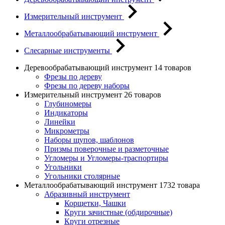
Измерительный инструмент
Металлообрабатывающий инструмент
Слесарные инструменты
Деревообрабатывающий инструмент
14 товаров
Фрезы по дереву
Фрезы по дереву наборы
Измерительный инструмент
26 товаров
Глубиномеры
Индикаторы
Линейки
Микрометры
Наборы щупов, шаблонов
Призмы поверочные и разметочные
Угломеры и Угломеры-траспортиры
Угольники
Угольники столярные
Металлообрабатывающий инструмент
1732 товара
Абразивный инструмент
Корщетки, Чашки
Круги зачистные (обдирочные)
Круги отрезные