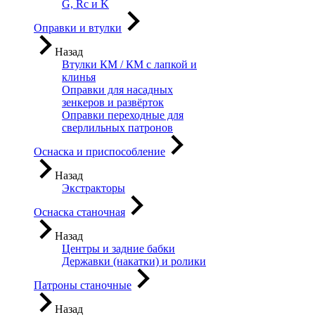
G, Rc и K
Оправки и втулки
Назад
Втулки КМ / КМ с лапкой и
клинья
Оправки для насадных
зенкеров и развёрток
Оправки переходные для
сверлильных патронов
Оснаска и приспособление
Назад
Экстракторы
Оснаска станочная
Назад
Центры и задние бабки
Державки (накатки) и ролики
Патроны станочные
Назад