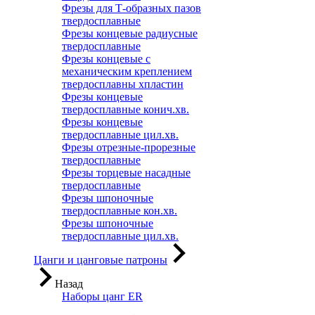
Фрезы для Т-образных пазов
твердосплавные
Фрезы концевые радиусные
твердосплавные
Фрезы концевые с
механическим креплением
твердосплавны хпластин
Фрезы концевые
твердосплавные конич.хв.
Фрезы концевые
твердосплавные цил.хв.
Фрезы отрезные-прорезные
твердосплавные
Фрезы торцевые насадные
твердосплавные
Фрезы шпоночные
твердосплавные кон.хв.
Фрезы шпоночные
твердосплавные цил.хв.
Цанги и цанговые патроны
Назад
Наборы цанг ER