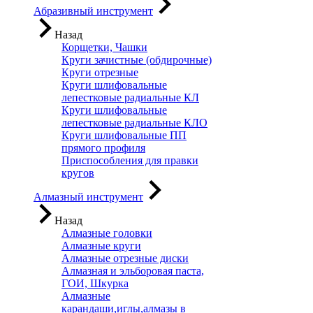
Абразивный инструмент
Назад
Корщетки, Чашки
Круги зачистные (обдирочные)
Круги отрезные
Круги шлифовальные
лепестковые радиальные КЛ
Круги шлифовальные
лепестковые радиальные КЛО
Круги шлифовальные ПП
прямого профиля
Приспособления для правки
кругов
Алмазный инструмент
Назад
Алмазные головки
Алмазные круги
Алмазные отрезные диски
Алмазная и эльборовая паста,
ГОИ, Шкурка
Алмазные
карандаши,иглы,алмазы в