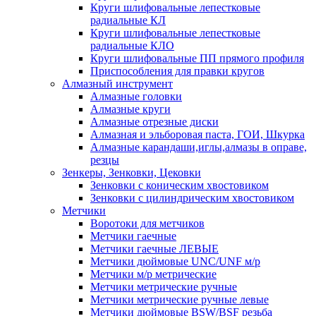
Круги шлифовальные лепестковые
радиальные КЛ
Круги шлифовальные лепестковые
радиальные КЛО
Круги шлифовальные ПП прямого профиля
Приспособления для правки кругов
Алмазный инструмент
Алмазные головки
Алмазные круги
Алмазные отрезные диски
Алмазная и эльборовая паста, ГОИ, Шкурка
Алмазные карандаши,иглы,алмазы в оправе,
резцы
Зенкеры, Зенковки, Цековки
Зенковки с коническим хвостовиком
Зенковки с цилиндрическим хвостовиком
Метчики
Воротоки для метчиков
Метчики гаечные
Метчики гаечные ЛЕВЫЕ
Метчики дюймовые UNC/UNF м/р
Метчики м/р метрические
Метчики метрические ручные
Метчики метрические ручные левые
Метчики дюймовые BSW/BSF резьба