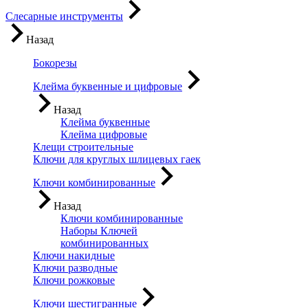
Слесарные инструменты
Назад
Бокорезы
Клейма буквенные и цифровые
Назад
Клейма буквенные
Клейма цифровые
Клещи строительные
Ключи для круглых шлицевых гаек
Ключи комбинированные
Назад
Ключи комбинированные
Наборы Ключей
комбинированных
Ключи накидные
Ключи разводные
Ключи рожковые
Ключи шестигранные