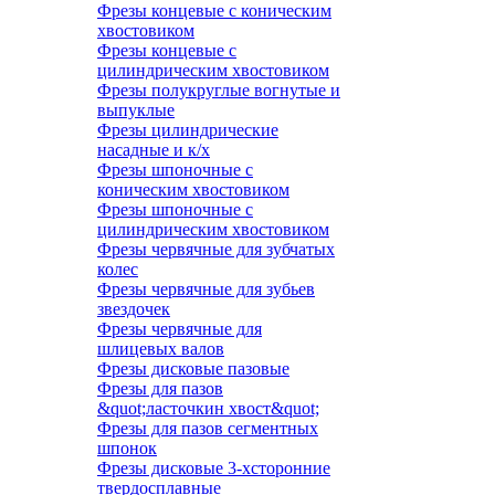
Фрезы концевые с коническим
хвостовиком
Фрезы концевые с
цилиндрическим хвостовиком
Фрезы полукруглые вогнутые и
выпуклые
Фрезы цилиндрические
насадные и к/х
Фрезы шпоночные с
коническим хвостовиком
Фрезы шпоночные с
цилиндрическим хвостовиком
Фрезы червячные для зубчатых
колес
Фрезы червячные для зубьев
звездочек
Фрезы червячные для
шлицевых валов
Фрезы дисковые пазовые
Фрезы для пазов
&quot;ласточкин хвост&quot;
Фрезы для пазов сегментных
шпонок
Фрезы дисковые 3-хсторонние
твердосплавные