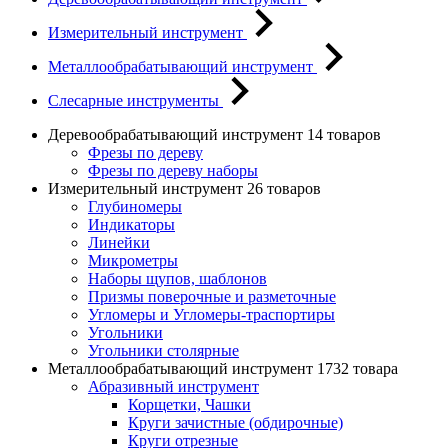
Измерительный инструмент
Металлообрабатывающий инструмент
Слесарные инструменты
Деревообрабатывающий инструмент
14 товаров
Фрезы по дереву
Фрезы по дереву наборы
Измерительный инструмент
26 товаров
Глубиномеры
Индикаторы
Линейки
Микрометры
Наборы щупов, шаблонов
Призмы поверочные и разметочные
Угломеры и Угломеры-траспортиры
Угольники
Угольники столярные
Металлообрабатывающий инструмент
1732 товара
Абразивный инструмент
Корщетки, Чашки
Круги зачистные (обдирочные)
Круги отрезные