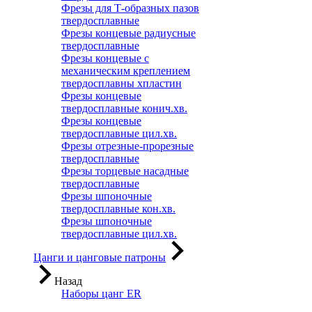
Фрезы для Т-образных пазов
твердосплавные
Фрезы концевые радиусные
твердосплавные
Фрезы концевые с
механическим креплением
твердосплавны хпластин
Фрезы концевые
твердосплавные конич.хв.
Фрезы концевые
твердосплавные цил.хв.
Фрезы отрезные-прорезные
твердосплавные
Фрезы торцевые насадные
твердосплавные
Фрезы шпоночные
твердосплавные кон.хв.
Фрезы шпоночные
твердосплавные цил.хв.
Цанги и цанговые патроны
Назад
Наборы цанг ER