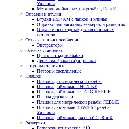
Уитворта
Метчики дюймовые для резьб G, Rc и K
Оправки и втулки
Втулки КМ / КМ с лапкой и клинья
Оправки для насадных зенкеров и развёрток
Оправки переходные для сверлильных
патронов
Оснаска и приспособление
Экстракторы
Оснаска станочная
Центры и задние бабки
Державки (накатки) и ролики
Патроны станочные
Патроны сверлильные
Плашки
Плашки для метрической резьбы
Плашки дюймовые UNC/UNF
Плашки дюймовые резьба G ЛЕВЫЕ
Плашкодержатели
Плашки для метрической резьбы ЛЕВЫЕ
Плашки дюймовые BSW/BSF резьба
Уитворта
Плашки дюймовые для резьб G, R и K
Развертки
Развертки конические 1:10