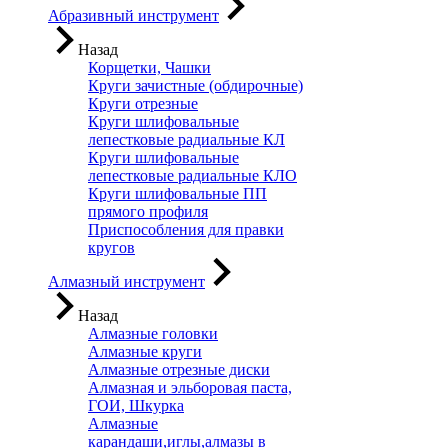
Абразивный инструмент
Назад
Корщетки, Чашки
Круги зачистные (обдирочные)
Круги отрезные
Круги шлифовальные
лепестковые радиальные КЛ
Круги шлифовальные
лепестковые радиальные КЛО
Круги шлифовальные ПП
прямого профиля
Приспособления для правки
кругов
Алмазный инструмент
Назад
Алмазные головки
Алмазные круги
Алмазные отрезные диски
Алмазная и эльборовая паста,
ГОИ, Шкурка
Алмазные
карандаши,иглы,алмазы в