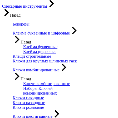
Слесарные инструменты
Назад
Бокорезы
Клейма буквенные и цифровые
Назад
Клейма буквенные
Клейма цифровые
Клещи строительные
Ключи для круглых шлицевых гаек
Ключи комбинированные
Назад
Ключи комбинированные
Наборы Ключей
комбинированных
Ключи накидные
Ключи разводные
Ключи рожковые
Ключи шестигранные