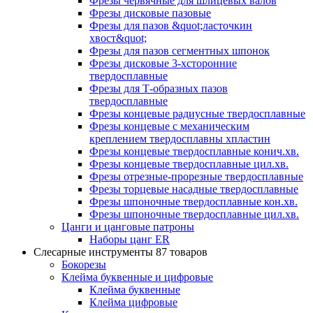
Фрезы червячные для шлицевых валов
Фрезы дисковые пазовые
Фрезы для пазов &quot;ласточкин
хвост&quot;
Фрезы для пазов сегментных шпонок
Фрезы дисковые 3-хсторонние
твердосплавные
Фрезы для Т-образных пазов
твердосплавные
Фрезы концевые радиусные твердосплавные
Фрезы концевые с механическим
креплением твердосплавны хпластин
Фрезы концевые твердосплавные конич.хв.
Фрезы концевые твердосплавные цил.хв.
Фрезы отрезные-прорезные твердосплавные
Фрезы торцевые насадные твердосплавные
Фрезы шпоночные твердосплавные кон.хв.
Фрезы шпоночные твердосплавные цил.хв.
Цанги и цанговые патроны
Наборы цанг ER
Слесарные инструменты
87 товаров
Бокорезы
Клейма буквенные и цифровые
Клейма буквенные
Клейма цифровые