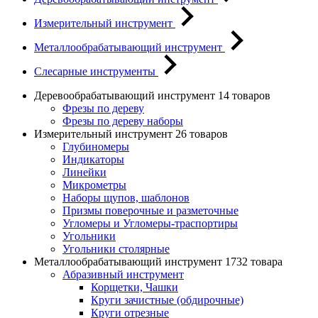
Измерительный инструмент
Металлообрабатывающий инструмент
Слесарные инструменты
Деревообрабатывающий инструмент
14 товаров
Фрезы по дереву
Фрезы по дереву наборы
Измерительный инструмент
26 товаров
Глубиномеры
Индикаторы
Линейки
Микрометры
Наборы щупов, шаблонов
Призмы поверочные и разметочные
Угломеры и Угломеры-траспортиры
Угольники
Угольники столярные
Металлообрабатывающий инструмент
1732 товара
Абразивный инструмент
Корщетки, Чашки
Круги зачистные (обдирочные)
Круги отрезные