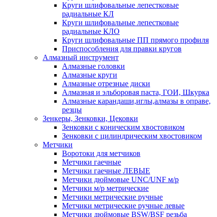
Круги шлифовальные лепестковые
радиальные КЛ
Круги шлифовальные лепестковые
радиальные КЛО
Круги шлифовальные ПП прямого профиля
Приспособления для правки кругов
Алмазный инструмент
Алмазные головки
Алмазные круги
Алмазные отрезные диски
Алмазная и эльборовая паста, ГОИ, Шкурка
Алмазные карандаши,иглы,алмазы в оправе,
резцы
Зенкеры, Зенковки, Цековки
Зенковки с коническим хвостовиком
Зенковки с цилиндрическим хвостовиком
Метчики
Воротоки для метчиков
Метчики гаечные
Метчики гаечные ЛЕВЫЕ
Метчики дюймовые UNC/UNF м/р
Метчики м/р метрические
Метчики метрические ручные
Метчики метрические ручные левые
Метчики дюймовые BSW/BSF резьба