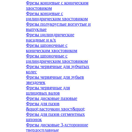
Фрезы концевые с коническим
хвостовиком
Фрезы концевые с
цилиндрическим хвостовиком
Фрезы полукруглые вогнутые и
выпуклые
Фрезы цилиндрические
насадные и к/х
Фрезы шпоночные с
коническим хвостовиком
Фрезы шпоночные с
цилиндрическим хвостовиком
Фрезы червячные для зубчатых
колес
Фрезы червячные для зубьев
звездочек
Фрезы червячные для
шлицевых валов
Фрезы дисковые пазовые
Фрезы для пазов
&quot;ласточкин хвост&quot;
Фрезы для пазов сегментных
шпонок
Фрезы дисковые 3-хсторонние
твердосплавные