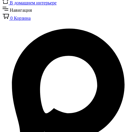
В домашнем интерьере
Навигация
0
Корзина