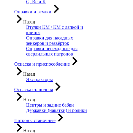
G, Rc и K
Оправки и втулки
Назад
Втулки КМ / КМ с лапкой и
клинья
Оправки для насадных
зенкеров и развёрток
Оправки переходные для
сверлильных патронов
Оснаска и приспособление
Назад
Экстракторы
Оснаска станочная
Назад
Центры и задние бабки
Державки (накатки) и ролики
Патроны станочные
Назад