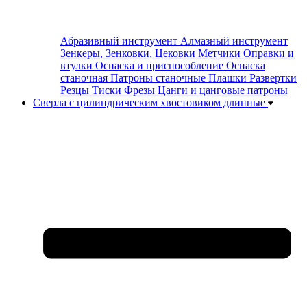
Абразивный инструмент
Алмазный инструмент
Зенкеры, Зенковки, Цековки
Метчики
Оправки и
втулки
Оснаска и приспособление
Оснаска
станочная
Патроны станочные
Плашки
Развертки
Резцы
Тиски
Фрезы
Цанги и цанговые патроны
Сверла с цилиндрическим хвостовиком длинные