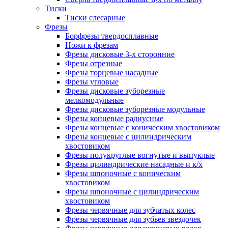
Тиски
Тиски слесарные
Фрезы
Борфрезы твердосплавные
Ножи к фрезам
Фрезы дисковые 3-х сторонние
Фрезы отрезные
Фрезы торцевые насадные
Фрезы угловые
Фрезы дисковые зуборезные
мелкомодульные
Фрезы дисковые зуборезные модульные
Фрезы концевые радиусные
Фрезы концевые с коническим хвостовиком
Фрезы концевые с цилиндрическим
хвостовиком
Фрезы полукруглые вогнутые и выпуклые
Фрезы цилиндрические насадные и к/х
Фрезы шпоночные с коническим
хвостовиком
Фрезы шпоночные с цилиндрическим
хвостовиком
Фрезы червячные для зубчатых колес
Фрезы червячные для зубьев звездочек