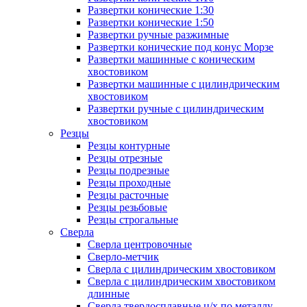
Развертки конические 1:30
Развертки конические 1:50
Развертки ручные разжимные
Развертки конические под конус Морзе
Развертки машинные с коническим
хвостовиком
Развертки машинные с цилиндрическим
хвостовиком
Развертки ручные с цилиндрическим
хвостовиком
Резцы
Резцы контурные
Резцы отрезные
Резцы подрезные
Резцы проходные
Резцы расточные
Резцы резьбовые
Резцы строгальные
Сверла
Сверла центровочные
Сверло-метчик
Сверла с цилиндрическим хвостовиком
Сверла с цилиндрическим хвостовиком
длинные
Сверла твердосплавные ц/х по металлу