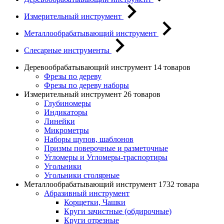
Измерительный инструмент
Металлообрабатывающий инструмент
Слесарные инструменты
Деревообрабатывающий инструмент
14 товаров
Фрезы по дереву
Фрезы по дереву наборы
Измерительный инструмент
26 товаров
Глубиномеры
Индикаторы
Линейки
Микрометры
Наборы щупов, шаблонов
Призмы поверочные и разметочные
Угломеры и Угломеры-траспортиры
Угольники
Угольники столярные
Металлообрабатывающий инструмент
1732 товара
Абразивный инструмент
Корщетки, Чашки
Круги зачистные (обдирочные)
Круги отрезные