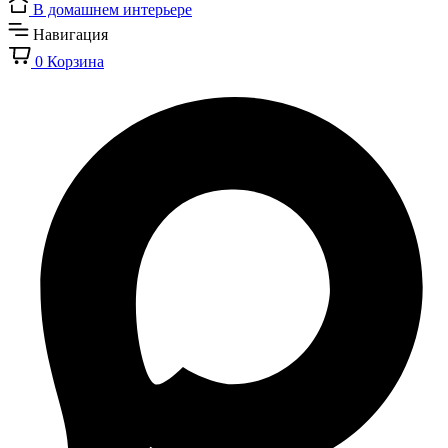
В домашнем интерьере
Навигация
0
Корзина