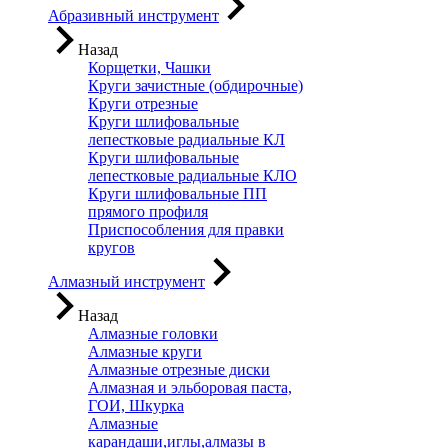
Абразивный инструмент
Назад
Корщетки, Чашки
Круги зачистные (обдирочные)
Круги отрезные
Круги шлифовальные
лепестковые радиальные КЛ
Круги шлифовальные
лепестковые радиальные КЛО
Круги шлифовальные ПП
прямого профиля
Приспособления для правки
кругов
Алмазный инструмент
Назад
Алмазные головки
Алмазные круги
Алмазные отрезные диски
Алмазная и эльборовая паста,
ГОИ, Шкурка
Алмазные
карандаши,иглы,алмазы в