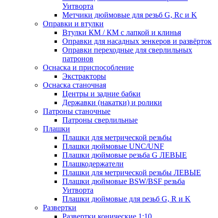
Уитворта
Метчики дюймовые для резьб G, Rc и K
Оправки и втулки
Втулки КМ / КМ с лапкой и клинья
Оправки для насадных зенкеров и развёрток
Оправки переходные для сверлильных
патронов
Оснаска и приспособление
Экстракторы
Оснаска станочная
Центры и задние бабки
Державки (накатки) и ролики
Патроны станочные
Патроны сверлильные
Плашки
Плашки для метрической резьбы
Плашки дюймовые UNC/UNF
Плашки дюймовые резьба G ЛЕВЫЕ
Плашкодержатели
Плашки для метрической резьбы ЛЕВЫЕ
Плашки дюймовые BSW/BSF резьба
Уитворта
Плашки дюймовые для резьб G, R и K
Развертки
Развертки конические 1:10