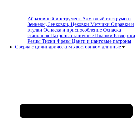
Абразивный инструмент
Алмазный инструмент
Зенкеры, Зенковки, Цековки
Метчики
Оправки и
втулки
Оснаска и приспособление
Оснаска
станочная
Патроны станочные
Плашки
Развертки
Резцы
Тиски
Фрезы
Цанги и цанговые патроны
Сверла с цилиндрическим хвостовиком длинные