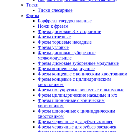
Тиски
Тиски слесарные
Фрезы
Борфрезы твердосплавные
Ножи к фрезам
Фрезы дисковые 3-х сторонние
Фрезы отрезные
Фрезы торцевые насадные
Фрезы угловые
Фрезы дисковые зуборезные
мелкомодульные
Фрезы дисковые зуборезные модульные
Фрезы концевые радиусные
Фрезы концевые с коническим хвостовиком
Фрезы концевые с цилиндрическим
хвостовиком
Фрезы полукруглые вогнутые и выпуклые
Фрезы цилиндрические насадные и к/х
Фрезы шпоночные с коническим
хвостовиком
Фрезы шпоночные с цилиндрическим
хвостовиком
Фрезы червячные для зубчатых колес
Фрезы червячные для зубьев звездочек