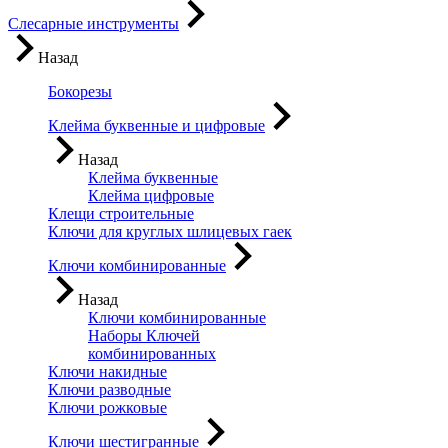
Слесарные инструменты
Назад
Бокорезы
Клейма буквенные и цифровые
Назад
Клейма буквенные
Клейма цифровые
Клещи строительные
Ключи для круглых шлицевых гаек
Ключи комбинированные
Назад
Ключи комбинированные
Наборы Ключей
комбинированных
Ключи накидные
Ключи разводные
Ключи рожковые
Ключи шестигранные