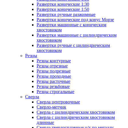
Развертки конические 1:30
Развертки конические 1:50
Развертки ручные разжимные
Развертки конические под конус Морзе
Развертки машинные с коническим
хвостовиком
Развертки машинные с цилиндрическим
хвостовиком
Развертки ручные с цилиндрическим
хвостовиком
Резцы
Резцы контурные
Резцы отрезные
Резцы подрезные
Резцы проходные
Резцы расточные
Резцы резьбовые
Резцы строгальные
Сверла
Сверла центровочные
Сверло-метчик
Сверла с цилиндрическим хвостовиком
Сверла с цилиндрическим хвостовиком
длинные
Сверла твердосплавные ц/х по металлу