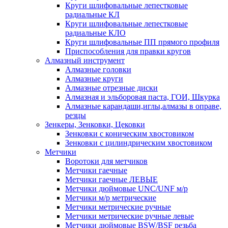
Круги шлифовальные лепестковые
радиальные КЛ
Круги шлифовальные лепестковые
радиальные КЛО
Круги шлифовальные ПП прямого профиля
Приспособления для правки кругов
Алмазный инструмент
Алмазные головки
Алмазные круги
Алмазные отрезные диски
Алмазная и эльборовая паста, ГОИ, Шкурка
Алмазные карандаши,иглы,алмазы в оправе,
резцы
Зенкеры, Зенковки, Цековки
Зенковки с коническим хвостовиком
Зенковки с цилиндрическим хвостовиком
Метчики
Воротоки для метчиков
Метчики гаечные
Метчики гаечные ЛЕВЫЕ
Метчики дюймовые UNC/UNF м/р
Метчики м/р метрические
Метчики метрические ручные
Метчики метрические ручные левые
Метчики дюймовые BSW/BSF резьба