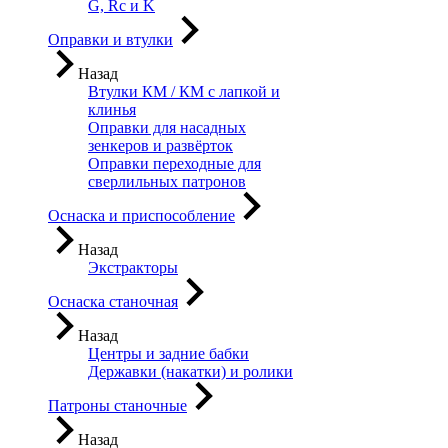
G, Rc и K
Оправки и втулки
Назад
Втулки КМ / КМ с лапкой и
клинья
Оправки для насадных
зенкеров и развёрток
Оправки переходные для
сверлильных патронов
Оснаска и приспособление
Назад
Экстракторы
Оснаска станочная
Назад
Центры и задние бабки
Державки (накатки) и ролики
Патроны станочные
Назад