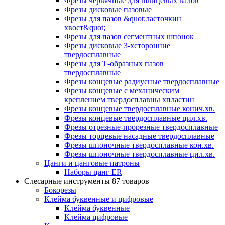
Фрезы червячные для шлицевых валов
Фрезы дисковые пазовые
Фрезы для пазов &quot;ласточкин
хвост&quot;
Фрезы для пазов сегментных шпонок
Фрезы дисковые 3-хсторонние
твердосплавные
Фрезы для Т-образных пазов
твердосплавные
Фрезы концевые радиусные твердосплавные
Фрезы концевые с механическим
креплением твердосплавны хпластин
Фрезы концевые твердосплавные конич.хв.
Фрезы концевые твердосплавные цил.хв.
Фрезы отрезные-прорезные твердосплавные
Фрезы торцевые насадные твердосплавные
Фрезы шпоночные твердосплавные кон.хв.
Фрезы шпоночные твердосплавные цил.хв.
Цанги и цанговые патроны
Наборы цанг ER
Слесарные инструменты
87 товаров
Бокорезы
Клейма буквенные и цифровые
Клейма буквенные
Клейма цифровые