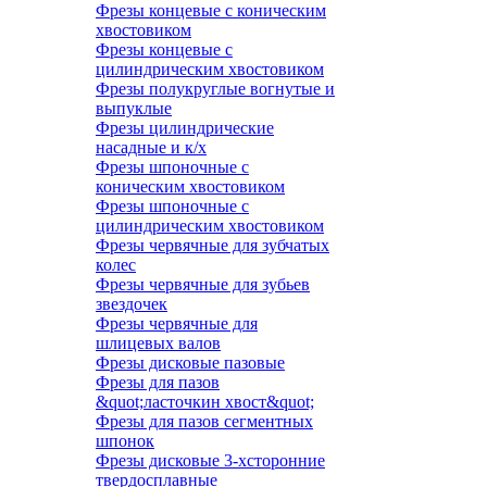
Фрезы концевые с коническим
хвостовиком
Фрезы концевые с
цилиндрическим хвостовиком
Фрезы полукруглые вогнутые и
выпуклые
Фрезы цилиндрические
насадные и к/х
Фрезы шпоночные с
коническим хвостовиком
Фрезы шпоночные с
цилиндрическим хвостовиком
Фрезы червячные для зубчатых
колес
Фрезы червячные для зубьев
звездочек
Фрезы червячные для
шлицевых валов
Фрезы дисковые пазовые
Фрезы для пазов
&quot;ласточкин хвост&quot;
Фрезы для пазов сегментных
шпонок
Фрезы дисковые 3-хсторонние
твердосплавные