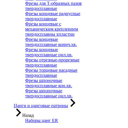
Фрезы для Т-образных пазов
твердосплавные
Фрезы концевые радиусные
твердосплавные
Фрезы концевые с
механическим креплением
твердосплавны хпластин
Фрезы концевые
твердосплавные конич.хв.
Фрезы концевые
твердосплавные цил.хв.
Фрезы отрезные-прорезные
твердосплавные
Фрезы торцевые насадные
твердосплавные
Фрезы шпоночные
твердосплавные кон.хв.
Фрезы шпоночные
твердосплавные цил.хв.
Цанги и цанговые патроны
Назад
Наборы цанг ER