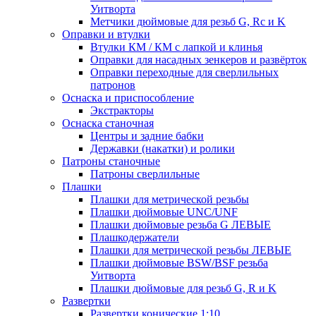
Уитворта
Метчики дюймовые для резьб G, Rc и K
Оправки и втулки
Втулки КМ / КМ с лапкой и клинья
Оправки для насадных зенкеров и развёрток
Оправки переходные для сверлильных
патронов
Оснаска и приспособление
Экстракторы
Оснаска станочная
Центры и задние бабки
Державки (накатки) и ролики
Патроны станочные
Патроны сверлильные
Плашки
Плашки для метрической резьбы
Плашки дюймовые UNC/UNF
Плашки дюймовые резьба G ЛЕВЫЕ
Плашкодержатели
Плашки для метрической резьбы ЛЕВЫЕ
Плашки дюймовые BSW/BSF резьба
Уитворта
Плашки дюймовые для резьб G, R и K
Развертки
Развертки конические 1:10