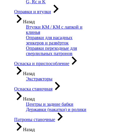
G, Rc и K
Оправки и втулки
Назад
Втулки КМ / КМ с лапкой и
клинья
Оправки для насадных
зенкеров и развёрток
Оправки переходные для
сверлильных патронов
Оснаска и приспособление
Назад
Экстракторы
Оснаска станочная
Назад
Центры и задние бабки
Державки (накатки) и ролики
Патроны станочные
Назад