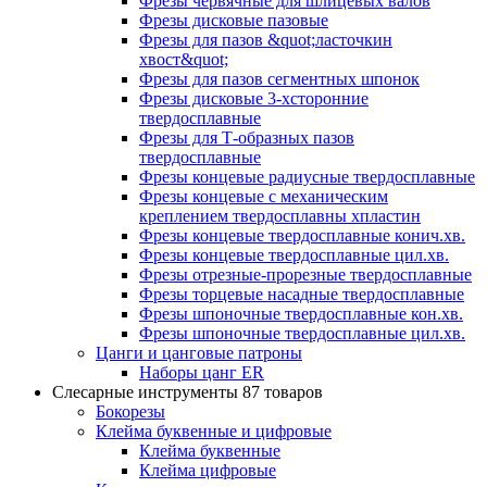
Фрезы червячные для шлицевых валов
Фрезы дисковые пазовые
Фрезы для пазов &quot;ласточкин
хвост&quot;
Фрезы для пазов сегментных шпонок
Фрезы дисковые 3-хсторонние
твердосплавные
Фрезы для Т-образных пазов
твердосплавные
Фрезы концевые радиусные твердосплавные
Фрезы концевые с механическим
креплением твердосплавны хпластин
Фрезы концевые твердосплавные конич.хв.
Фрезы концевые твердосплавные цил.хв.
Фрезы отрезные-прорезные твердосплавные
Фрезы торцевые насадные твердосплавные
Фрезы шпоночные твердосплавные кон.хв.
Фрезы шпоночные твердосплавные цил.хв.
Цанги и цанговые патроны
Наборы цанг ER
Слесарные инструменты
87 товаров
Бокорезы
Клейма буквенные и цифровые
Клейма буквенные
Клейма цифровые