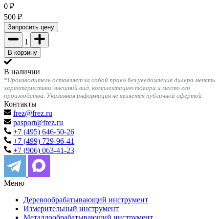
0
₽
500
₽
Запросить цену
1
В корзину
В наличии
*Производитель оставляет за собой право без уведомления дилера менять
характеристики, внешний вид, комплектацию товара и место его
производства. Указанная информация не является публичной офертой
Контакты
frez@frez.ru
pasport@frez.ru
+7 (495) 646-50-26
+7 (499) 729-96-41
+7 (906) 063-41-23
Меню
Деревообрабатывающий инструмент
Измерительный инструмент
Металлообрабатывающий инструмент