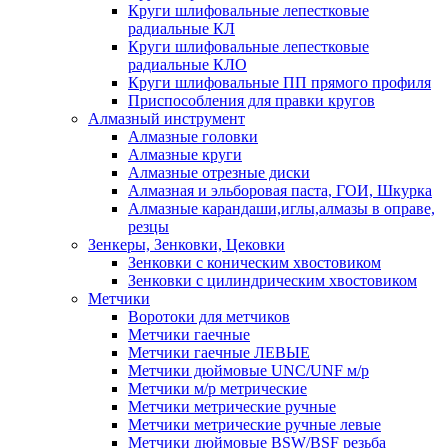
Круги шлифовальные лепестковые
радиальные КЛ
Круги шлифовальные лепестковые
радиальные КЛО
Круги шлифовальные ПП прямого профиля
Приспособления для правки кругов
Алмазный инструмент
Алмазные головки
Алмазные круги
Алмазные отрезные диски
Алмазная и эльборовая паста, ГОИ, Шкурка
Алмазные карандаши,иглы,алмазы в оправе,
резцы
Зенкеры, Зенковки, Цековки
Зенковки с коническим хвостовиком
Зенковки с цилиндрическим хвостовиком
Метчики
Воротоки для метчиков
Метчики гаечные
Метчики гаечные ЛЕВЫЕ
Метчики дюймовые UNC/UNF м/р
Метчики м/р метрические
Метчики метрические ручные
Метчики метрические ручные левые
Метчики дюймовые BSW/BSF резьба