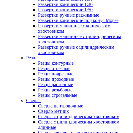
Развертки конические 1:30
Развертки конические 1:50
Развертки ручные разжимные
Развертки конические под конус Морзе
Развертки машинные с коническим
хвостовиком
Развертки машинные с цилиндрическим
хвостовиком
Развертки ручные с цилиндрическим
хвостовиком
Резцы
Резцы контурные
Резцы отрезные
Резцы подрезные
Резцы проходные
Резцы расточные
Резцы резьбовые
Резцы строгальные
Сверла
Сверла центровочные
Сверло-метчик
Сверла с цилиндрическим хвостовиком
Сверла с цилиндрическим хвостовиком
длинные
Сверла твердосплавные ц/х по металлу