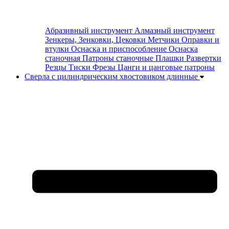
Абразивный инструмент
Алмазный инструмент
Зенкеры, Зенковки, Цековки
Метчики
Оправки и
втулки
Оснаска и приспособление
Оснаска
станочная
Патроны станочные
Плашки
Развертки
Резцы
Тиски
Фрезы
Цанги и цанговые патроны
Сверла с цилиндрическим хвостовиком длинные