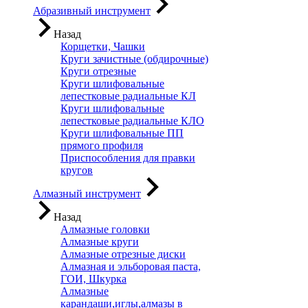
Абразивный инструмент
Назад
Корщетки, Чашки
Круги зачистные (обдирочные)
Круги отрезные
Круги шлифовальные
лепестковые радиальные КЛ
Круги шлифовальные
лепестковые радиальные КЛО
Круги шлифовальные ПП
прямого профиля
Приспособления для правки
кругов
Алмазный инструмент
Назад
Алмазные головки
Алмазные круги
Алмазные отрезные диски
Алмазная и эльборовая паста,
ГОИ, Шкурка
Алмазные
карандаши,иглы,алмазы в