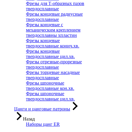
Фрезы для Т-образных пазов
твердосплавные
Фрезы концевые радиусные
твердосплавные
Фрезы концевые с
механическим креплением
твердосплавны хпластин
Фрезы концевые
твердосплавные конич.хв.
Фрезы концевые
твердосплавные цил.хв.
Фрезы отрезные-прорезные
твердосплавные
Фрезы торцевые насадные
твердосплавные
Фрезы шпоночные
твердосплавные кон.хв.
Фрезы шпоночные
твердосплавные цил.хв.
Цанги и цанговые патроны
Назад
Наборы цанг ER