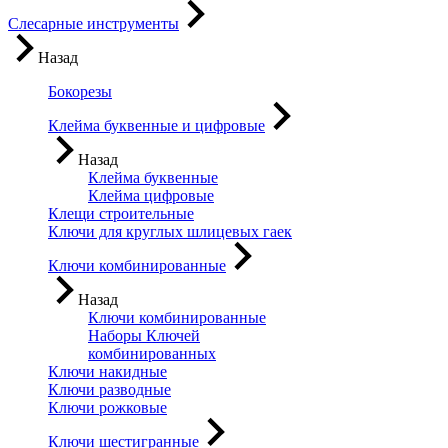
Слесарные инструменты
Назад
Бокорезы
Клейма буквенные и цифровые
Назад
Клейма буквенные
Клейма цифровые
Клещи строительные
Ключи для круглых шлицевых гаек
Ключи комбинированные
Назад
Ключи комбинированные
Наборы Ключей
комбинированных
Ключи накидные
Ключи разводные
Ключи рожковые
Ключи шестигранные