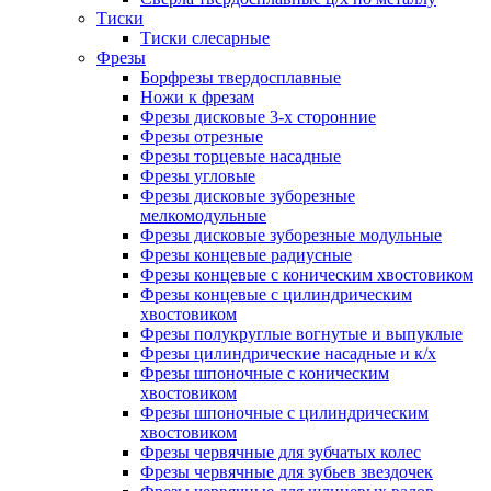
Тиски
Тиски слесарные
Фрезы
Борфрезы твердосплавные
Ножи к фрезам
Фрезы дисковые 3-х сторонние
Фрезы отрезные
Фрезы торцевые насадные
Фрезы угловые
Фрезы дисковые зуборезные
мелкомодульные
Фрезы дисковые зуборезные модульные
Фрезы концевые радиусные
Фрезы концевые с коническим хвостовиком
Фрезы концевые с цилиндрическим
хвостовиком
Фрезы полукруглые вогнутые и выпуклые
Фрезы цилиндрические насадные и к/х
Фрезы шпоночные с коническим
хвостовиком
Фрезы шпоночные с цилиндрическим
хвостовиком
Фрезы червячные для зубчатых колес
Фрезы червячные для зубьев звездочек