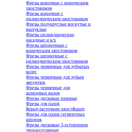
Фрезы концевые с коническим
хвостовиком
Фрезы концевые с
цилиндрическим хвостовиком
Фрезы полукруглые вогнутые и
выпуклые
Фрезы цилиндрические
насадные и к/х
Фрезы шпоночные с
коническим хвостовиком
Фрезы шпоночные с
цилиндрическим хвостовиком
Фрезы червячные для зубчатых
колес
Фрезы червячные для зубьев
звездочек
Фрезы червячные для
шлицевых валов
Фрезы дисковые пазовые
Фрезы для пазов
&quot;ласточкин хвост&quot;
Фрезы для пазов сегментных
шпонок
Фрезы дисковые 3-хсторонние
твердосплавные