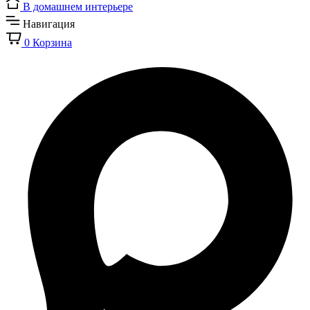
В домашнем интерьере
Навигация
0
Корзина