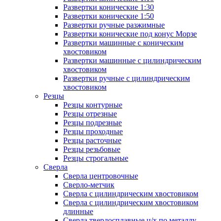
Развертки конические 1:30
Развертки конические 1:50
Развертки ручные разжимные
Развертки конические под конус Морзе
Развертки машинные с коническим
хвостовиком
Развертки машинные с цилиндрическим
хвостовиком
Развертки ручные с цилиндрическим
хвостовиком
Резцы
Резцы контурные
Резцы отрезные
Резцы подрезные
Резцы проходные
Резцы расточные
Резцы резьбовые
Резцы строгальные
Сверла
Сверла центровочные
Сверло-метчик
Сверла с цилиндрическим хвостовиком
Сверла с цилиндрическим хвостовиком
длинные
Сверла твердосплавные ц/х по металлу