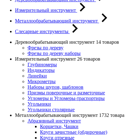
Измерительный инструмент
Металлообрабатывающий инструмент
Слесарные инструменты
Деревообрабатывающий инструмент
14 товаров
Фрезы по дереву
Фрезы по дереву наборы
Измерительный инструмент
26 товаров
Глубиномеры
Индикаторы
Линейки
Микрометры
Наборы щупов, шаблонов
Призмы поверочные и разметочные
Угломеры и Угломеры-траспортиры
Угольники
Угольники столярные
Металлообрабатывающий инструмент
1732 товара
Абразивный инструмент
Корщетки, Чашки
Круги зачистные (обдирочные)
Круги отрезные