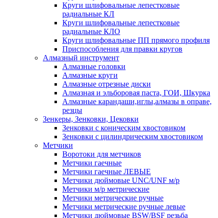
Круги шлифовальные лепестковые
радиальные КЛ
Круги шлифовальные лепестковые
радиальные КЛО
Круги шлифовальные ПП прямого профиля
Приспособления для правки кругов
Алмазный инструмент
Алмазные головки
Алмазные круги
Алмазные отрезные диски
Алмазная и эльборовая паста, ГОИ, Шкурка
Алмазные карандаши,иглы,алмазы в оправе,
резцы
Зенкеры, Зенковки, Цековки
Зенковки с коническим хвостовиком
Зенковки с цилиндрическим хвостовиком
Метчики
Воротоки для метчиков
Метчики гаечные
Метчики гаечные ЛЕВЫЕ
Метчики дюймовые UNC/UNF м/р
Метчики м/р метрические
Метчики метрические ручные
Метчики метрические ручные левые
Метчики дюймовые BSW/BSF резьба