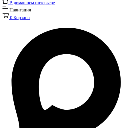
В домашнем интерьере
Навигация
0
Корзина