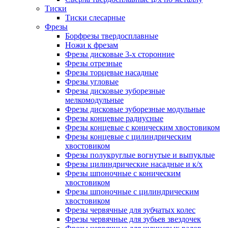
Тиски
Тиски слесарные
Фрезы
Борфрезы твердосплавные
Ножи к фрезам
Фрезы дисковые 3-х сторонние
Фрезы отрезные
Фрезы торцевые насадные
Фрезы угловые
Фрезы дисковые зуборезные
мелкомодульные
Фрезы дисковые зуборезные модульные
Фрезы концевые радиусные
Фрезы концевые с коническим хвостовиком
Фрезы концевые с цилиндрическим
хвостовиком
Фрезы полукруглые вогнутые и выпуклые
Фрезы цилиндрические насадные и к/х
Фрезы шпоночные с коническим
хвостовиком
Фрезы шпоночные с цилиндрическим
хвостовиком
Фрезы червячные для зубчатых колес
Фрезы червячные для зубьев звездочек