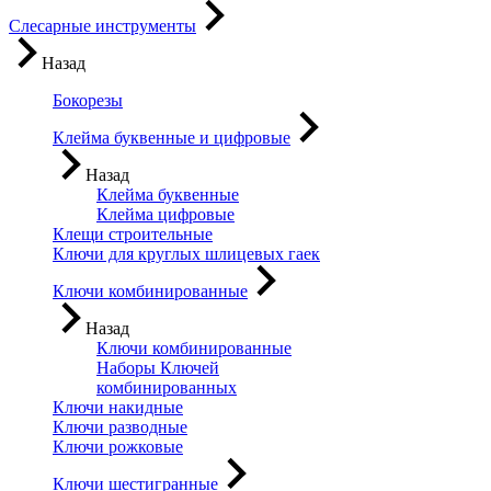
Слесарные инструменты
Назад
Бокорезы
Клейма буквенные и цифровые
Назад
Клейма буквенные
Клейма цифровые
Клещи строительные
Ключи для круглых шлицевых гаек
Ключи комбинированные
Назад
Ключи комбинированные
Наборы Ключей
комбинированных
Ключи накидные
Ключи разводные
Ключи рожковые
Ключи шестигранные