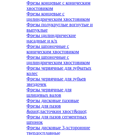
Фрезы концевые с коническим
хвостовиком
Фрезы концевые с
цилиндрическим хвостовиком
Фрезы полукруглые вогнутые и
выпуклые
Фрезы цилиндрические
насадные и к/х
Фрезы шпоночные с
коническим хвостовиком
Фрезы шпоночные с
цилиндрическим хвостовиком
Фрезы червячные для зубчатых
колес
Фрезы червячные для зубьев
звездочек
Фрезы червячные для
шлицевых валов
Фрезы дисковые пазовые
Фрезы для пазов
&quot;ласточкин хвост&quot;
Фрезы для пазов сегментных
шпонок
Фрезы дисковые 3-хсторонние
твердосплавные