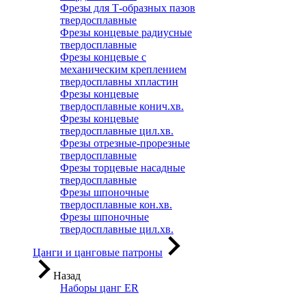
Фрезы для Т-образных пазов
твердосплавные
Фрезы концевые радиусные
твердосплавные
Фрезы концевые с
механическим креплением
твердосплавны хпластин
Фрезы концевые
твердосплавные конич.хв.
Фрезы концевые
твердосплавные цил.хв.
Фрезы отрезные-прорезные
твердосплавные
Фрезы торцевые насадные
твердосплавные
Фрезы шпоночные
твердосплавные кон.хв.
Фрезы шпоночные
твердосплавные цил.хв.
Цанги и цанговые патроны
Назад
Наборы цанг ER