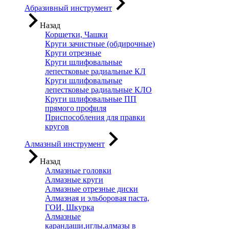
Абразивный инструмент
Назад
Корщетки, Чашки
Круги зачистные (обдирочные)
Круги отрезные
Круги шлифовальные
лепестковые радиальные КЛ
Круги шлифовальные
лепестковые радиальные КЛО
Круги шлифовальные ПП
прямого профиля
Приспособления для правки
кругов
Алмазный инструмент
Назад
Алмазные головки
Алмазные круги
Алмазные отрезные диски
Алмазная и эльборовая паста,
ГОИ, Шкурка
Алмазные
карандаши,иглы,алмазы в