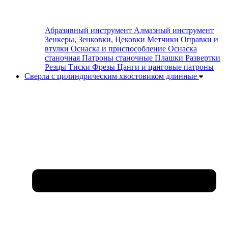
Абразивный инструмент
Алмазный инструмент
Зенкеры, Зенковки, Цековки
Метчики
Оправки и
втулки
Оснаска и приспособление
Оснаска
станочная
Патроны станочные
Плашки
Развертки
Резцы
Тиски
Фрезы
Цанги и цанговые патроны
Сверла с цилиндрическим хвостовиком длинные