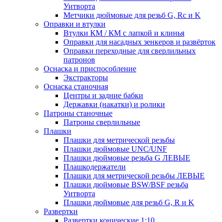
Уитворта
Метчики дюймовые для резьб G, Rc и K
Оправки и втулки
Втулки КМ / КМ с лапкой и клинья
Оправки для насадных зенкеров и развёрток
Оправки переходные для сверлильных
патронов
Оснаска и приспособление
Экстракторы
Оснаска станочная
Центры и задние бабки
Державки (накатки) и ролики
Патроны станочные
Патроны сверлильные
Плашки
Плашки для метрической резьбы
Плашки дюймовые UNC/UNF
Плашки дюймовые резьба G ЛЕВЫЕ
Плашкодержатели
Плашки для метрической резьбы ЛЕВЫЕ
Плашки дюймовые BSW/BSF резьба
Уитворта
Плашки дюймовые для резьб G, R и K
Развертки
Развертки конические 1:10