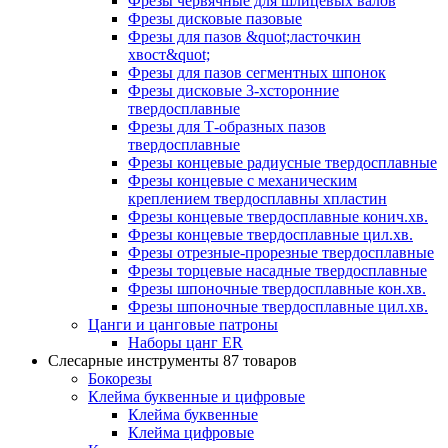
Фрезы червячные для шлицевых валов
Фрезы дисковые пазовые
Фрезы для пазов &quot;ласточкин
хвост&quot;
Фрезы для пазов сегментных шпонок
Фрезы дисковые 3-хсторонние
твердосплавные
Фрезы для Т-образных пазов
твердосплавные
Фрезы концевые радиусные твердосплавные
Фрезы концевые с механическим
креплением твердосплавны хпластин
Фрезы концевые твердосплавные конич.хв.
Фрезы концевые твердосплавные цил.хв.
Фрезы отрезные-прорезные твердосплавные
Фрезы торцевые насадные твердосплавные
Фрезы шпоночные твердосплавные кон.хв.
Фрезы шпоночные твердосплавные цил.хв.
Цанги и цанговые патроны
Наборы цанг ER
Слесарные инструменты
87 товаров
Бокорезы
Клейма буквенные и цифровые
Клейма буквенные
Клейма цифровые