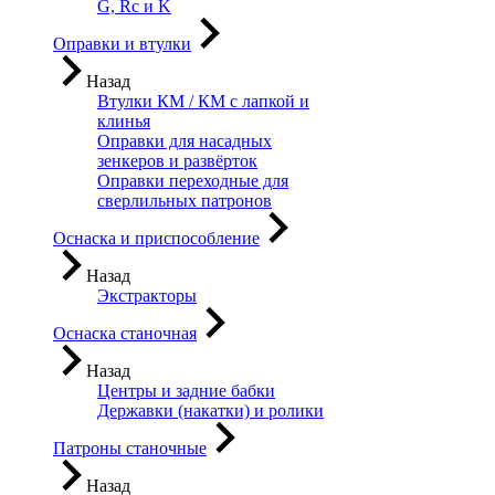
G, Rc и K
Оправки и втулки
Назад
Втулки КМ / КМ с лапкой и
клинья
Оправки для насадных
зенкеров и развёрток
Оправки переходные для
сверлильных патронов
Оснаска и приспособление
Назад
Экстракторы
Оснаска станочная
Назад
Центры и задние бабки
Державки (накатки) и ролики
Патроны станочные
Назад