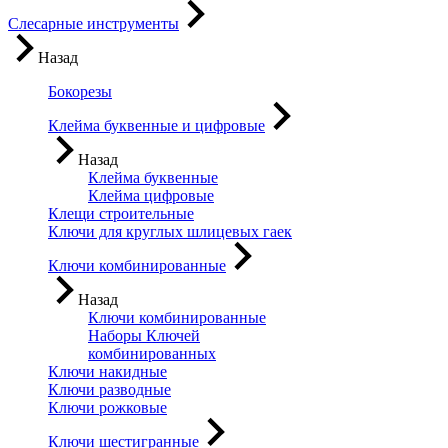
Слесарные инструменты
Назад
Бокорезы
Клейма буквенные и цифровые
Назад
Клейма буквенные
Клейма цифровые
Клещи строительные
Ключи для круглых шлицевых гаек
Ключи комбинированные
Назад
Ключи комбинированные
Наборы Ключей
комбинированных
Ключи накидные
Ключи разводные
Ключи рожковые
Ключи шестигранные