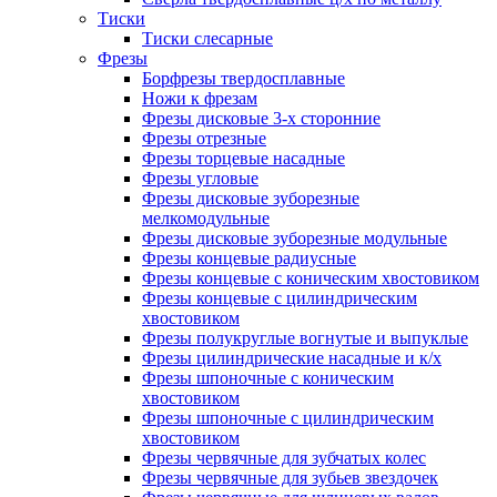
Тиски
Тиски слесарные
Фрезы
Борфрезы твердосплавные
Ножи к фрезам
Фрезы дисковые 3-х сторонние
Фрезы отрезные
Фрезы торцевые насадные
Фрезы угловые
Фрезы дисковые зуборезные
мелкомодульные
Фрезы дисковые зуборезные модульные
Фрезы концевые радиусные
Фрезы концевые с коническим хвостовиком
Фрезы концевые с цилиндрическим
хвостовиком
Фрезы полукруглые вогнутые и выпуклые
Фрезы цилиндрические насадные и к/х
Фрезы шпоночные с коническим
хвостовиком
Фрезы шпоночные с цилиндрическим
хвостовиком
Фрезы червячные для зубчатых колес
Фрезы червячные для зубьев звездочек