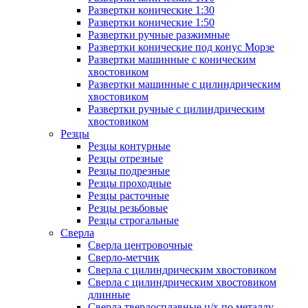
Развертки конические 1:30
Развертки конические 1:50
Развертки ручные разжимные
Развертки конические под конус Морзе
Развертки машинные с коническим
хвостовиком
Развертки машинные с цилиндрическим
хвостовиком
Развертки ручные с цилиндрическим
хвостовиком
Резцы
Резцы контурные
Резцы отрезные
Резцы подрезные
Резцы проходные
Резцы расточные
Резцы резьбовые
Резцы строгальные
Сверла
Сверла центровочные
Сверло-метчик
Сверла с цилиндрическим хвостовиком
Сверла с цилиндрическим хвостовиком
длинные
Сверла твердосплавные ц/х по металлу