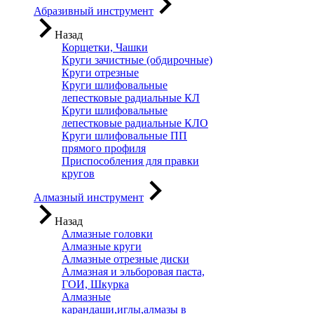
Абразивный инструмент
Назад
Корщетки, Чашки
Круги зачистные (обдирочные)
Круги отрезные
Круги шлифовальные
лепестковые радиальные КЛ
Круги шлифовальные
лепестковые радиальные КЛО
Круги шлифовальные ПП
прямого профиля
Приспособления для правки
кругов
Алмазный инструмент
Назад
Алмазные головки
Алмазные круги
Алмазные отрезные диски
Алмазная и эльборовая паста,
ГОИ, Шкурка
Алмазные
карандаши,иглы,алмазы в