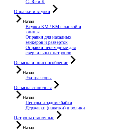
G, Rc и K
Оправки и втулки
Назад
Втулки КМ / КМ с лапкой и
клинья
Оправки для насадных
зенкеров и развёрток
Оправки переходные для
сверлильных патронов
Оснаска и приспособление
Назад
Экстракторы
Оснаска станочная
Назад
Центры и задние бабки
Державки (накатки) и ролики
Патроны станочные
Назад