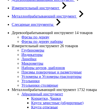
Измерительный инструмент
Металлообрабатывающий инструмент
Слесарные инструменты
Деревообрабатывающий инструмент
14 товаров
Фрезы по дереву
Фрезы по дереву наборы
Измерительный инструмент
26 товаров
Глубиномеры
Индикаторы
Линейки
Микрометры
Наборы щупов, шаблонов
Призмы поверочные и разметочные
Угломеры и Угломеры-траспортиры
Угольники
Угольники столярные
Металлообрабатывающий инструмент
1732 товара
Абразивный инструмент
Корщетки, Чашки
Круги зачистные (обдирочные)
Круги отрезные