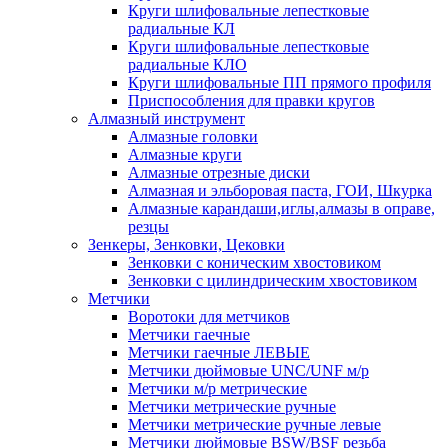
Круги шлифовальные лепестковые
радиальные КЛ
Круги шлифовальные лепестковые
радиальные КЛО
Круги шлифовальные ПП прямого профиля
Приспособления для правки кругов
Алмазный инструмент
Алмазные головки
Алмазные круги
Алмазные отрезные диски
Алмазная и эльборовая паста, ГОИ, Шкурка
Алмазные карандаши,иглы,алмазы в оправе,
резцы
Зенкеры, Зенковки, Цековки
Зенковки с коническим хвостовиком
Зенковки с цилиндрическим хвостовиком
Метчики
Воротоки для метчиков
Метчики гаечные
Метчики гаечные ЛЕВЫЕ
Метчики дюймовые UNC/UNF м/р
Метчики м/р метрические
Метчики метрические ручные
Метчики метрические ручные левые
Метчики дюймовые BSW/BSF резьба