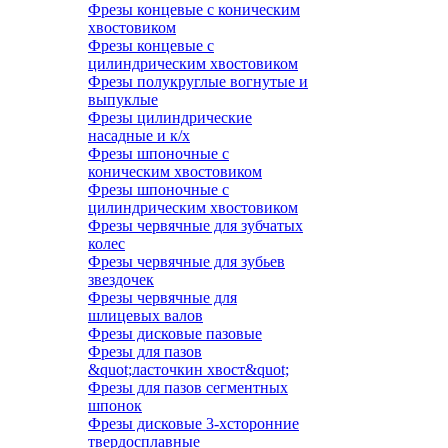
Фрезы концевые с коническим
хвостовиком
Фрезы концевые с
цилиндрическим хвостовиком
Фрезы полукруглые вогнутые и
выпуклые
Фрезы цилиндрические
насадные и к/х
Фрезы шпоночные с
коническим хвостовиком
Фрезы шпоночные с
цилиндрическим хвостовиком
Фрезы червячные для зубчатых
колес
Фрезы червячные для зубьев
звездочек
Фрезы червячные для
шлицевых валов
Фрезы дисковые пазовые
Фрезы для пазов
&quot;ласточкин хвост&quot;
Фрезы для пазов сегментных
шпонок
Фрезы дисковые 3-хсторонние
твердосплавные