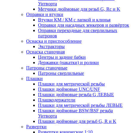
Уитворта
Метчики дюймовые для резьб G, Rc и K
Оправки и втулки
Втулки КМ / КМ с лапкой и клинья
Оправки для насадных зенкеров и развёрток
Оправки переходные для сверлильных
патронов
Оснаска и приспособление
Экстракторы
Оснаска станочная
Центры и задние бабки
Державки (накатки) и ролики
Патроны станочные
Патроны сверлильные
Плашки
Плашки для метрической резьбы
Плашки дюймовые UNC/UNF
Плашки дюймовые резьба G ЛЕВЫЕ
Плашкодержатели
Плашки для метрической резьбы ЛЕВЫЕ
Плашки дюймовые BSW/BSF резьба
Уитворта
Плашки дюймовые для резьб G, R и K
Развертки
Развертки конические 1:10