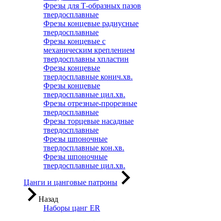
Фрезы для Т-образных пазов
твердосплавные
Фрезы концевые радиусные
твердосплавные
Фрезы концевые с
механическим креплением
твердосплавны хпластин
Фрезы концевые
твердосплавные конич.хв.
Фрезы концевые
твердосплавные цил.хв.
Фрезы отрезные-прорезные
твердосплавные
Фрезы торцевые насадные
твердосплавные
Фрезы шпоночные
твердосплавные кон.хв.
Фрезы шпоночные
твердосплавные цил.хв.
Цанги и цанговые патроны
Назад
Наборы цанг ER