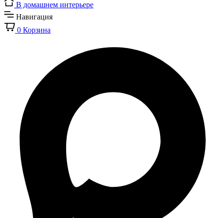
В домашнем интерьере
Навигация
0
Корзина