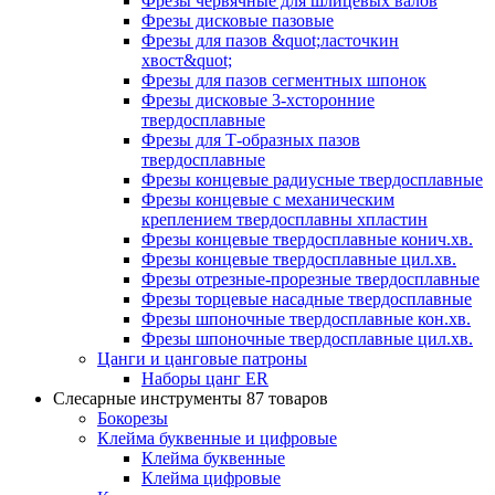
Фрезы червячные для шлицевых валов
Фрезы дисковые пазовые
Фрезы для пазов &quot;ласточкин
хвост&quot;
Фрезы для пазов сегментных шпонок
Фрезы дисковые 3-хсторонние
твердосплавные
Фрезы для Т-образных пазов
твердосплавные
Фрезы концевые радиусные твердосплавные
Фрезы концевые с механическим
креплением твердосплавны хпластин
Фрезы концевые твердосплавные конич.хв.
Фрезы концевые твердосплавные цил.хв.
Фрезы отрезные-прорезные твердосплавные
Фрезы торцевые насадные твердосплавные
Фрезы шпоночные твердосплавные кон.хв.
Фрезы шпоночные твердосплавные цил.хв.
Цанги и цанговые патроны
Наборы цанг ER
Слесарные инструменты
87 товаров
Бокорезы
Клейма буквенные и цифровые
Клейма буквенные
Клейма цифровые