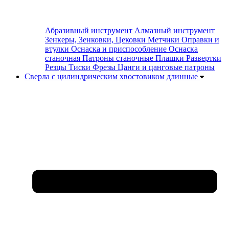
Абразивный инструмент
Алмазный инструмент
Зенкеры, Зенковки, Цековки
Метчики
Оправки и
втулки
Оснаска и приспособление
Оснаска
станочная
Патроны станочные
Плашки
Развертки
Резцы
Тиски
Фрезы
Цанги и цанговые патроны
Сверла с цилиндрическим хвостовиком длинные