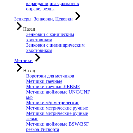
карандаши,иглы,алмазы в
оправе, резцы
Зенкеры, Зенковки, Цековки
Назад
Зенковки с коническим
хвостовиком
Зенковки с цилиндрическим
хвостовиком
Метчики
Назад
Воротоки для метчиков
Метчики гаечные
Метчики гаечные ЛЕВЫЕ
Метчики дюймовые UNC/UNF
м/р
Метчики м/р метрические
Метчики метрические ручные
Метчики метрические ручные
левые
Метчики дюймовые BSW/BSF
резьба Уитворта