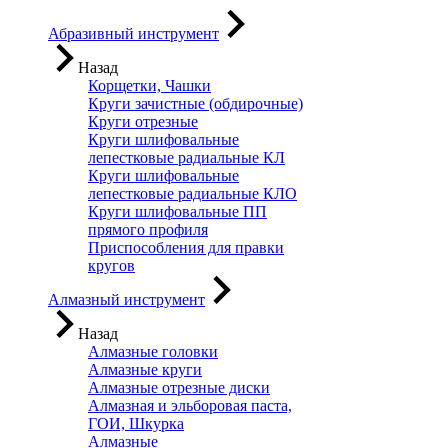
Абразивный инструмент
Назад
Корщетки, Чашки
Круги зачистные (обдирочные)
Круги отрезные
Круги шлифовальные
лепестковые радиальные КЛ
Круги шлифовальные
лепестковые радиальные КЛО
Круги шлифовальные ПП
прямого профиля
Приспособления для правки
кругов
Алмазный инструмент
Назад
Алмазные головки
Алмазные круги
Алмазные отрезные диски
Алмазная и эльборовая паста,
ГОИ, Шкурка
Алмазные