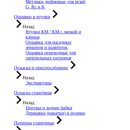
Метчики дюймовые для резьб
G, Rc и K
Оправки и втулки
Назад
Втулки КМ / КМ с лапкой и
клинья
Оправки для насадных
зенкеров и развёрток
Оправки переходные для
сверлильных патронов
Оснаска и приспособление
Назад
Экстракторы
Оснаска станочная
Назад
Центры и задние бабки
Державки (накатки) и ролики
Патроны станочные