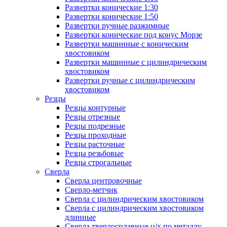
Развертки конические 1:30
Развертки конические 1:50
Развертки ручные разжимные
Развертки конические под конус Морзе
Развертки машинные с коническим
хвостовиком
Развертки машинные с цилиндрическим
хвостовиком
Развертки ручные с цилиндрическим
хвостовиком
Резцы
Резцы контурные
Резцы отрезные
Резцы подрезные
Резцы проходные
Резцы расточные
Резцы резьбовые
Резцы строгальные
Сверла
Сверла центровочные
Сверло-метчик
Сверла с цилиндрическим хвостовиком
Сверла с цилиндрическим хвостовиком
длинные
Сверла твердосплавные ц/х по металлу