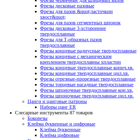
Фрезы червячные для шлицевых валов
Фрезы дисковые пазовые
Фрезы для пазов &quot;ласточкин
хвост&quot;
Фрезы для пазов сегментных шпонок
Фрезы дисковые 3-хсторонние
твердосплавные
Фрезы для Т-образных пазов
твердосплавные
Фрезы концевые радиусные твердосплавные
Фрезы концевые с механическим
креплением твердосплавны хпластин
Фрезы концевые твердосплавные конич.хв.
Фрезы концевые твердосплавные цил.хв.
Фрезы отрезные-прорезные твердосплавные
Фрезы торцевые насадные твердосплавные
Фрезы шпоночные твердосплавные кон.хв.
Фрезы шпоночные твердосплавные цил.хв.
Цанги и цанговые патроны
Наборы цанг ER
Слесарные инструменты
87 товаров
Бокорезы
Клейма буквенные и цифровые
Клейма буквенные
Клейма цифровые