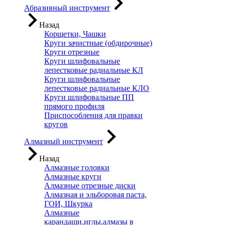
Абразивный инструмент
Назад
Корщетки, Чашки
Круги зачистные (обдирочные)
Круги отрезные
Круги шлифовальные
лепестковые радиальные КЛ
Круги шлифовальные
лепестковые радиальные КЛО
Круги шлифовальные ПП
прямого профиля
Приспособления для правки
кругов
Алмазный инструмент
Назад
Алмазные головки
Алмазные круги
Алмазные отрезные диски
Алмазная и эльборовая паста,
ГОИ, Шкурка
Алмазные
карандаши,иглы,алмазы в