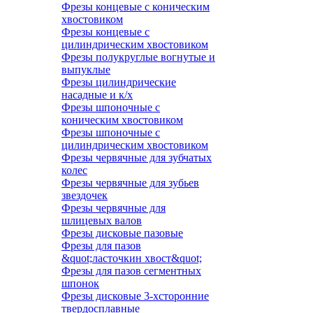
Фрезы концевые с коническим
хвостовиком
Фрезы концевые с
цилиндрическим хвостовиком
Фрезы полукруглые вогнутые и
выпуклые
Фрезы цилиндрические
насадные и к/х
Фрезы шпоночные с
коническим хвостовиком
Фрезы шпоночные с
цилиндрическим хвостовиком
Фрезы червячные для зубчатых
колес
Фрезы червячные для зубьев
звездочек
Фрезы червячные для
шлицевых валов
Фрезы дисковые пазовые
Фрезы для пазов
&quot;ласточкин хвост&quot;
Фрезы для пазов сегментных
шпонок
Фрезы дисковые 3-хсторонние
твердосплавные