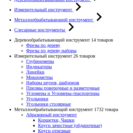
Измерительный инструмент
Металлообрабатывающий инструмент
Слесарные инструменты
Деревообрабатывающий инструмент
14 товаров
Фрезы по дереву
Фрезы по дереву наборы
Измерительный инструмент
26 товаров
Глубиномеры
Индикаторы
Линейки
Микрометры
Наборы щупов, шаблонов
Призмы поверочные и разметочные
Угломеры и Угломеры-траспортиры
Угольники
Угольники столярные
Металлообрабатывающий инструмент
1732 товара
Абразивный инструмент
Корщетки, Чашки
Круги зачистные (обдирочные)
Круги отрезные