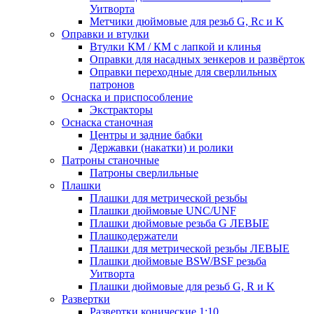
Уитворта
Метчики дюймовые для резьб G, Rc и K
Оправки и втулки
Втулки КМ / КМ с лапкой и клинья
Оправки для насадных зенкеров и развёрток
Оправки переходные для сверлильных
патронов
Оснаска и приспособление
Экстракторы
Оснаска станочная
Центры и задние бабки
Державки (накатки) и ролики
Патроны станочные
Патроны сверлильные
Плашки
Плашки для метрической резьбы
Плашки дюймовые UNC/UNF
Плашки дюймовые резьба G ЛЕВЫЕ
Плашкодержатели
Плашки для метрической резьбы ЛЕВЫЕ
Плашки дюймовые BSW/BSF резьба
Уитворта
Плашки дюймовые для резьб G, R и K
Развертки
Развертки конические 1:10