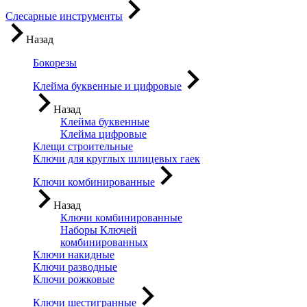
Слесарные инструменты
Назад
Бокорезы
Клейма буквенные и цифровые
Назад
Клейма буквенные
Клейма цифровые
Клещи строительные
Ключи для круглых шлицевых гаек
Ключи комбинированные
Назад
Ключи комбинированные
Наборы Ключей
комбинированных
Ключи накидные
Ключи разводные
Ключи рожковые
Ключи шестигранные