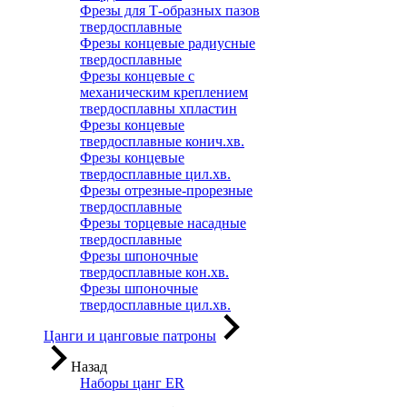
Фрезы для Т-образных пазов
твердосплавные
Фрезы концевые радиусные
твердосплавные
Фрезы концевые с
механическим креплением
твердосплавны хпластин
Фрезы концевые
твердосплавные конич.хв.
Фрезы концевые
твердосплавные цил.хв.
Фрезы отрезные-прорезные
твердосплавные
Фрезы торцевые насадные
твердосплавные
Фрезы шпоночные
твердосплавные кон.хв.
Фрезы шпоночные
твердосплавные цил.хв.
Цанги и цанговые патроны
Назад
Наборы цанг ER