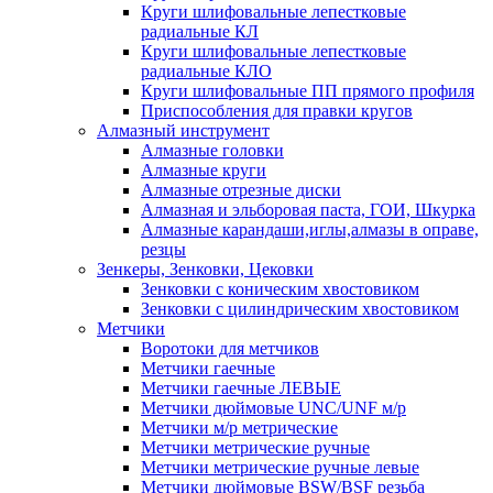
Круги шлифовальные лепестковые
радиальные КЛ
Круги шлифовальные лепестковые
радиальные КЛО
Круги шлифовальные ПП прямого профиля
Приспособления для правки кругов
Алмазный инструмент
Алмазные головки
Алмазные круги
Алмазные отрезные диски
Алмазная и эльборовая паста, ГОИ, Шкурка
Алмазные карандаши,иглы,алмазы в оправе,
резцы
Зенкеры, Зенковки, Цековки
Зенковки с коническим хвостовиком
Зенковки с цилиндрическим хвостовиком
Метчики
Воротоки для метчиков
Метчики гаечные
Метчики гаечные ЛЕВЫЕ
Метчики дюймовые UNC/UNF м/р
Метчики м/р метрические
Метчики метрические ручные
Метчики метрические ручные левые
Метчики дюймовые BSW/BSF резьба