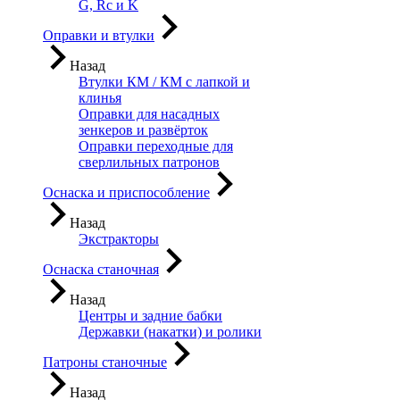
G, Rc и K
Оправки и втулки
Назад
Втулки КМ / КМ с лапкой и
клинья
Оправки для насадных
зенкеров и развёрток
Оправки переходные для
сверлильных патронов
Оснаска и приспособление
Назад
Экстракторы
Оснаска станочная
Назад
Центры и задние бабки
Державки (накатки) и ролики
Патроны станочные
Назад