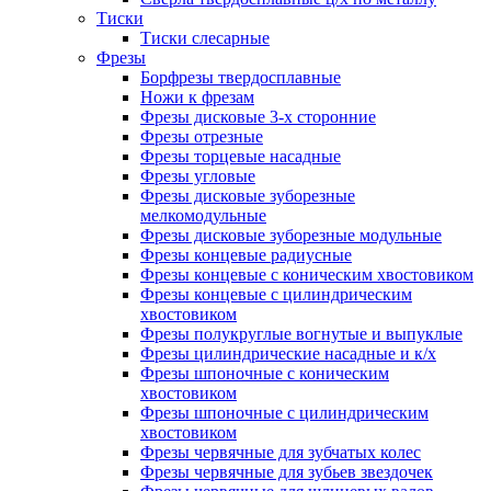
Тиски
Тиски слесарные
Фрезы
Борфрезы твердосплавные
Ножи к фрезам
Фрезы дисковые 3-х сторонние
Фрезы отрезные
Фрезы торцевые насадные
Фрезы угловые
Фрезы дисковые зуборезные
мелкомодульные
Фрезы дисковые зуборезные модульные
Фрезы концевые радиусные
Фрезы концевые с коническим хвостовиком
Фрезы концевые с цилиндрическим
хвостовиком
Фрезы полукруглые вогнутые и выпуклые
Фрезы цилиндрические насадные и к/х
Фрезы шпоночные с коническим
хвостовиком
Фрезы шпоночные с цилиндрическим
хвостовиком
Фрезы червячные для зубчатых колес
Фрезы червячные для зубьев звездочек