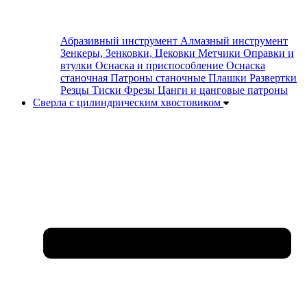
Абразивный инструмент
Алмазный инструмент
Зенкеры, Зенковки, Цековки
Метчики
Оправки и
втулки
Оснаска и приспособление
Оснаска
станочная
Патроны станочные
Плашки
Развертки
Резцы
Тиски
Фрезы
Цанги и цанговые патроны
Сверла с цилиндрическим хвостовиком