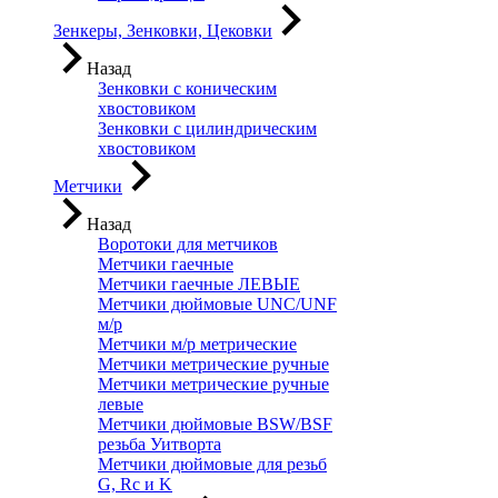
Зенкеры, Зенковки, Цековки
Назад
Зенковки с коническим
хвостовиком
Зенковки с цилиндрическим
хвостовиком
Метчики
Назад
Воротоки для метчиков
Метчики гаечные
Метчики гаечные ЛЕВЫЕ
Метчики дюймовые UNC/UNF
м/р
Метчики м/р метрические
Метчики метрические ручные
Метчики метрические ручные
левые
Метчики дюймовые BSW/BSF
резьба Уитворта
Метчики дюймовые для резьб
G, Rc и K