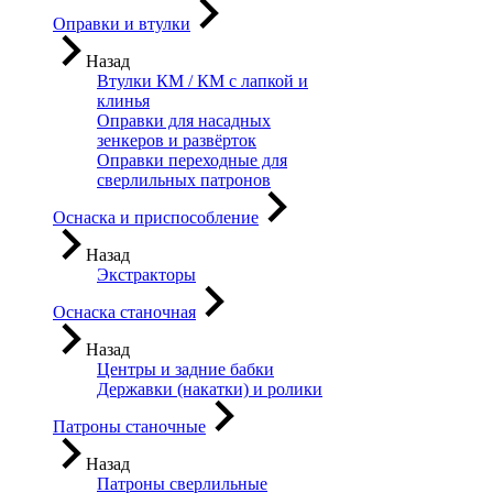
Оправки и втулки
Назад
Втулки КМ / КМ с лапкой и
клинья
Оправки для насадных
зенкеров и развёрток
Оправки переходные для
сверлильных патронов
Оснаска и приспособление
Назад
Экстракторы
Оснаска станочная
Назад
Центры и задние бабки
Державки (накатки) и ролики
Патроны станочные
Назад
Патроны сверлильные