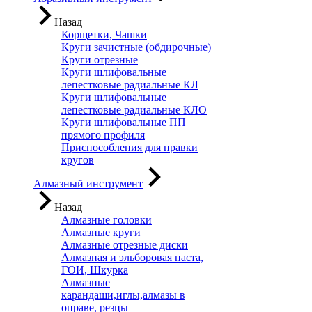
Назад
Корщетки, Чашки
Круги зачистные (обдирочные)
Круги отрезные
Круги шлифовальные
лепестковые радиальные КЛ
Круги шлифовальные
лепестковые радиальные КЛО
Круги шлифовальные ПП
прямого профиля
Приспособления для правки
кругов
Алмазный инструмент
Назад
Алмазные головки
Алмазные круги
Алмазные отрезные диски
Алмазная и эльборовая паста,
ГОИ, Шкурка
Алмазные
карандаши,иглы,алмазы в
оправе, резцы