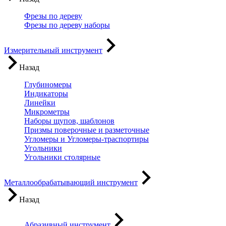
Фрезы по дереву
Фрезы по дереву наборы
Измерительный инструмент
Назад
Глубиномеры
Индикаторы
Линейки
Микрометры
Наборы щупов, шаблонов
Призмы поверочные и разметочные
Угломеры и Угломеры-траспортиры
Угольники
Угольники столярные
Металлообрабатывающий инструмент
Назад
Абразивный инструмент